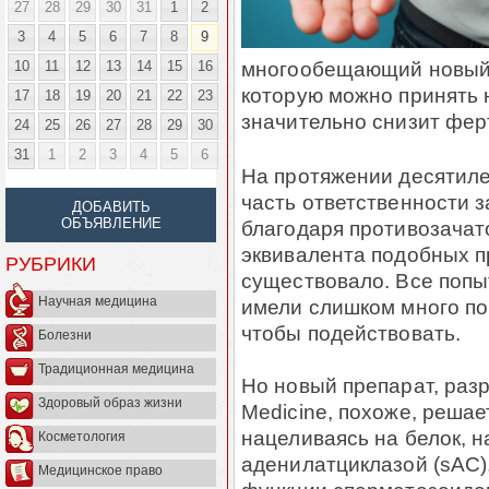
27
28
29
30
31
1
2
3
4
5
6
7
8
9
многообещающий новый м
10
11
12
13
14
15
16
которую можно принять 
17
18
19
20
21
22
23
значительно снизит фер
24
25
26
27
28
29
30
31
1
2
3
4
5
6
На протяжении десятил
часть ответственности 
ДОБАВИТЬ
ОБЪЯВЛЕНИЕ
благодаря противозачат
эквивалента подобных п
РУБРИКИ
существовало. Все поп
Научная медицина
имели слишком много по
чтобы подействовать.
Болезни
Традиционная медицина
Но новый препарат, разр
Здоровый образ жизни
Medicine, похоже, решае
нацеливаясь на белок, 
Косметология
аденилатциклазой (sAC)
Медицинское право