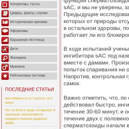
функции сперматозоидов
Алгоритмы, тесты
sAC, и мы не уверены, з
Предыдущие исследовани
Цифры, факты, случаи
которых от природы отс
Историческая хроника
в остальном здоровы, п
Афоризмы
работает ли его блокиро
Карьерная лестница
В ходе испытаний учен
Дети
ингибитора sAC под наз
Женщина
вместе с дамами. Произ
Мужчина
попыток спаривания ни 
Напротив, контрольная 
Рейтинговая система
самок.
ПОСЛЕДНИЕ СТАТЬИ
Важно отметить, что, по
Как избавиться от тошноты за 5
минут
действовал быстро, инг
течение 30-60 минут, и
Нет ни боли в груди, ни одышки: 8
признаков «молчаливого»
течение двух с половино
инфаркта назвала кардиолог
ФМБА
сперматозоиды начали в