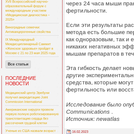
XVII Всероссийский научно-
через 24 часа мыши пра
образовательный форум с
фертильности.
международным участием
«Медицинская диагностика –
2025»
Если эти результаты рас
Виноградные семечки:
метода есть большие пе
Антиканцерогенные свойства
как одноразовым, так и
IX Международный
Междисциплинарный Саммит
никаких негативных эфф
«Женское здоровье» пройдет в
мышам препаратов в теч
Москве с 21 по 23 мая 2025 года
Все статьи
Эта гибкость делает но
другие эксперименталь
ПОСЛЕДНИЕ
средства, которые могут
НОВОСТИ
фертильность или восст
Медицинский центр Эребуни
получил аккредитацию Joint
Commission International
Исследование было опуб
Американские хирурги провели
Communications .
первую полную роботизированную
Источник: newatlas
трансплантацию сердца без
рассечения грудной клетки
Ученые из США назвали возраст
16.02.2023