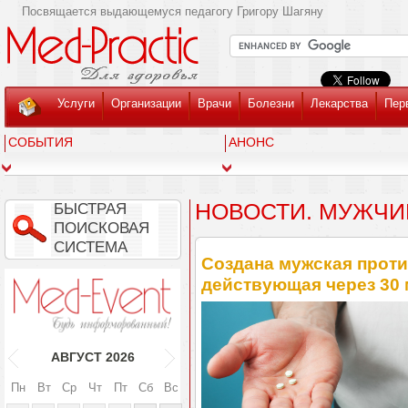
Посвящается выдающемуся педагогу Григору Шагяну
Услуги
Организации
Врачи
Болезни
Лекарства
Пер
СОБЫТИЯ
АНОНС
НОВОСТИ. МУЖЧИ
БЫСТРАЯ
ПОИСКОВАЯ
СИСТЕМА
Создана мужская проти
действующая через 30 
АВГУСТ
2026
Пн
Вт
Ср
Чт
Пт
Сб
Вс