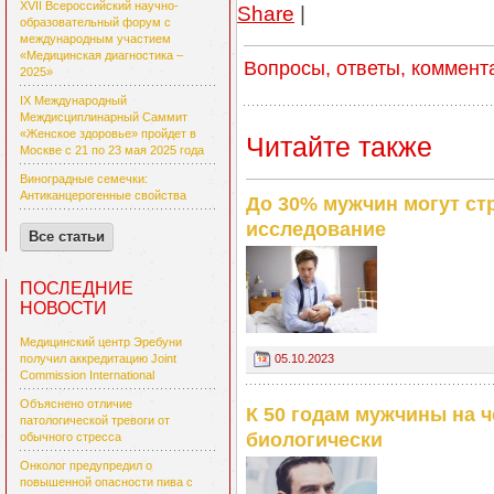
XVII Всероссийский научно-
Share
|
образовательный форум с
международным участием
«Медицинская диагностика –
Вопросы, ответы, коммент
2025»
IX Международный
Междисциплинарный Саммит
«Женское здоровье» пройдет в
Читайте также
Москве с 21 по 23 мая 2025 года
Виноградные семечки:
Антиканцерогенные свойства
До 30% мужчин могут ст
исследование
Все статьи
ПОСЛЕДНИЕ
НОВОСТИ
Медицинский центр Эребуни
05.10.2023
получил аккредитацию Joint
Commission International
Объяснено отличие
К 50 годам мужчины на 
патологической тревоги от
биологически
обычного стресса
Онколог предупредил о
повышенной опасности пива с