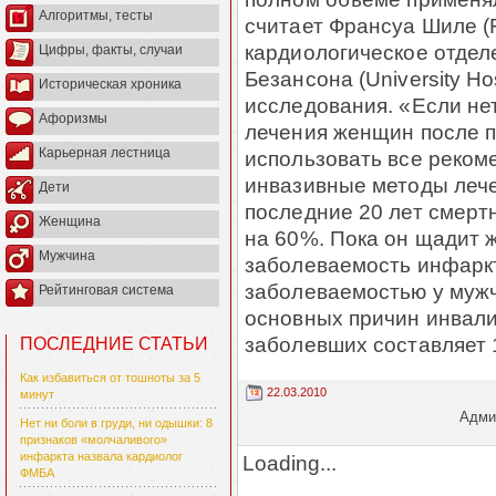
Алгоритмы, тесты
считает Франсуа Шиле (F
кардиологическое отдел
Цифры, факты, случаи
Безансона (University Ho
Историческая хроника
исследования. «Если не
Афоризмы
лечения женщин после 
Карьерная лестница
использовать все реком
инвазивные методы лече
Дети
последние 20 лет смерт
Женщина
на 60%. Пока он щадит ж
Мужчина
заболеваемость инфарк
заболеваемостью у мужч
Рейтинговая система
основных причин инвали
заболевших составляет 
ПОСЛЕДНИЕ СТАТЬИ
Как избавиться от тошноты за 5
22.03.2010
минут
Админ
Нет ни боли в груди, ни одышки: 8
признаков «молчаливого»
инфаркта назвала кардиолог
Loading...
ФМБА