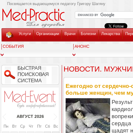
Посвящается выдающемуся педагогу Григору Шагяну
Услуги
Организации
Врачи
Болезни
Лекарства
Пер
СОБЫТИЯ
АНОНС
НОВОСТИ. МУЖЧИ
БЫСТРАЯ
ПОИСКОВАЯ
СИСТЕМА
Ежегодно от сердечно-
больше женщин, чем м
Резуль
кардиол
вопрек
АВГУСТ
2026
сердца 
Пн
Вт
Ср
Чт
Пт
Сб
Вс
щадят н