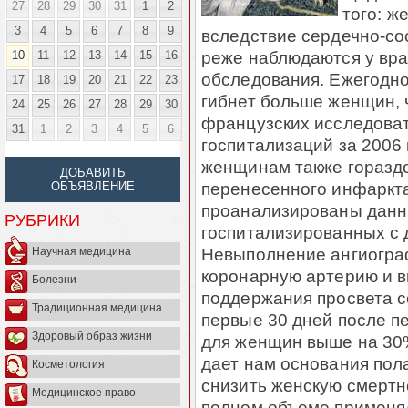
27
28
29
30
31
1
2
того: 
3
4
5
6
7
8
9
вследствие сердечно-сос
реже наблюдаются у вра
10
11
12
13
14
15
16
обследования. Ежегодно
17
18
19
20
21
22
23
гибнет больше женщин,
24
25
26
27
28
29
30
французских исследова
31
1
2
3
4
5
6
госпитализаций за 2006 
женщинам также гораздо
ДОБАВИТЬ
перенесенного инфаркта
ОБЪЯВЛЕНИЕ
проанализированы данн
РУБРИКИ
госпитализированных с 
Невыполнение ангиогра
Научная медицина
коронарную артерию и в
Болезни
поддержания просвета со
Традиционная медицина
первые 30 дней после п
Здоровый образ жизни
для женщин выше на 30
дает нам основания пола
Косметология
снизить женскую смертн
Медицинское право
полном объеме применя