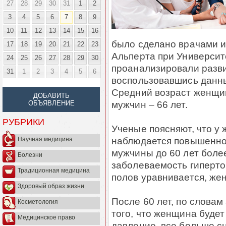
27
28
29
30
31
1
2
3
4
5
6
7
8
9
10
11
12
13
14
15
16
было сделано врачами 
17
18
19
20
21
22
23
Альперта при Университ
24
25
26
27
28
29
30
проанализировали разви
31
1
2
3
4
5
6
воспользовавшись данн
Средний возраст женщин
ДОБАВИТЬ
мужчин – 66 лет.
ОБЪЯВЛЕНИЕ
РУБРИКИ
Ученые поясняют, что у 
наблюдается повышенно
Научная медицина
мужчины до 60 лет боле
Болезни
заболеваемость гиперто
Традиционная медицина
полов уравнивается, же
Здоровый образ жизни
После 60 лет, по словам
Косметология
того, что женщина будет
Медицинское право
давление, все больше сн