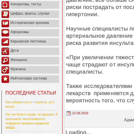
Алгоритмы, тесты
риски пострадать от по
гипертонии.
Цифры, факты, случаи
Историческая хроника
Научные специалисты п
Афоризмы
артериальное давление
Карьерная лестница
риска развития инсульта
Дети
«При увеличении тяжест
Женщина
чаще страдают от инсул
Мужчина
специалисты.
Рейтинговая система
Также исследователями 
лекарств применяется д
ПОСЛЕДНИЕ СТАТЬИ
вероятность того, что сл
Как избавиться от тошноты за 5
минут
22.08.2019
Нет ни боли в груди, ни одышки: 8
признаков «молчаливого»
Админ
инфаркта назвала кардиолог
ФМБА
Loading...