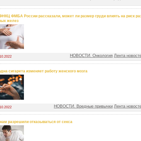
ФНКЦ ФМБА России рассказали, может ли размер груди влиять на риск ра
ных желез
НОВОСТИ. Онкология
Лента новост
10.2022
одна сигарета изменяет работу женского мозга
НОВОСТИ. Вредные привычки
Лента новост
10.2022
ам разрешили отказываться от секса