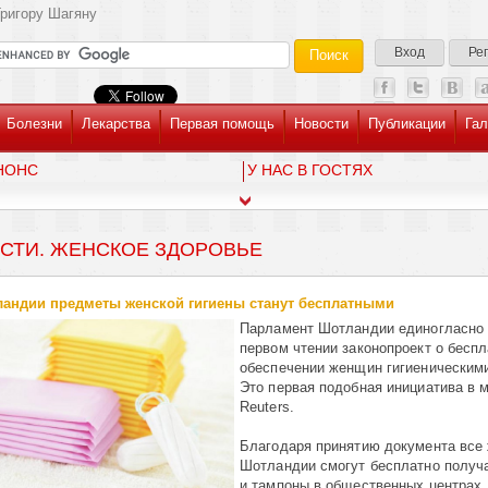
ригору Шагяну
Вход
Ре
Болезни
Лекарства
Первая помощь
Новости
Публикации
Гал
НОНС
У НАС В ГОСТЯХ
СТИ. ЖЕНСКОЕ ЗДОРОВЬЕ
андии предметы женской гигиены станут бесплатными
Парламент Шотландии единогласно 
первом чтении законопроект о бесп
обеспечении женщин гигиеническим
Это первая подобная инициатива в 
Reuters.
Благодаря принятию документа все
Шотландии смогут бесплатно получ
и тампоны в общественных центрах