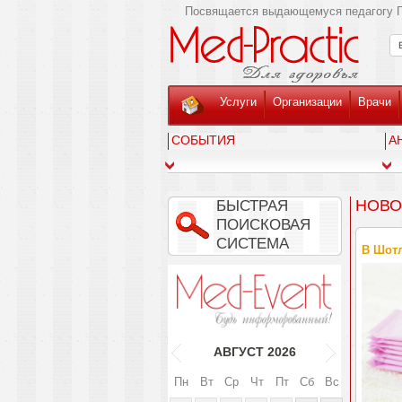
Посвящается выдающемуся педагогу Г
Услуги
Организации
Врачи
СОБЫТИЯ
А
НОВО
БЫСТРАЯ
ПОИСКОВАЯ
СИСТЕМА
В Шотл
АВГУСТ
2026
Пн
Вт
Ср
Чт
Пт
Сб
Вс