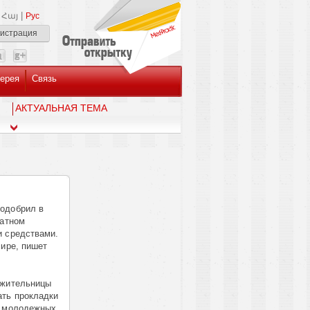
|
Հայ
Рус
гистрация
ерея
Связь
AКТУАЛЬНАЯ ТЕМА
одобрил в
латном
и средствами.
мире, пишет
 жительницы
ать прокладки
, молодежных