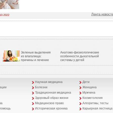
Лента новост
10.2022
Зеленые выделения
Анатомо-физиологические
из влагалища:
особенности дыхательной
причины и лечение
системы у детей
Научная медицина
Дети
ации
Болезни
Женщина
Традиционная медицина
Мужчина
Здоровый образ жизни
Косметология
ва
Медицинское право
Алгоритмы, тесты
помощь
Историческая хроника
Карьерная лестница