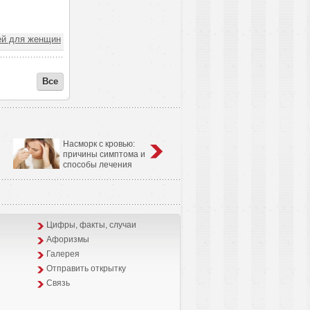
ей для женщин
Все
Насморк с кровью:
Анатомо-физиологические
причины симптома и
особенности сердечно-
способы лечения
сосудистой системы у детей
Цифры, факты, случаи
Афоризмы
Галерея
Отправить открытку
Связь