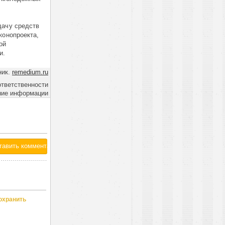
дачу средств
конопроекта,
ой
и.
ник.
remedium.ru
ответственности
ние информации
охранить