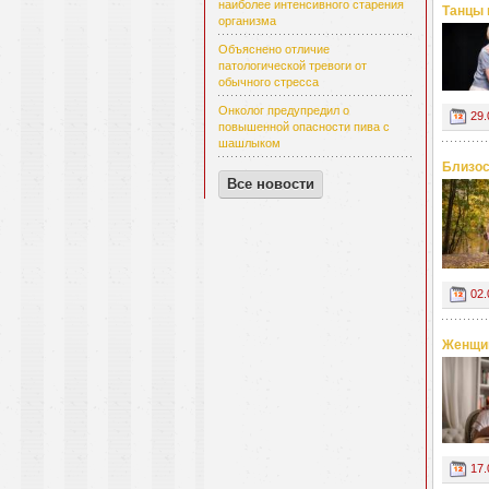
наиболее интенсивного старения
Танцы 
организма
Объяснено отличие
патологической тревоги от
обычного стресса
Онколог предупредил о
29.
повышенной опасности пива с
шашлыком
Близос
Все новости
02.
Женщин
17.