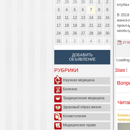
27
28
29
30
31
1
2
клубах
3
4
5
6
7
8
9
В 2018
10
11
12
13
14
15
16
женско
17
18
19
20
21
22
23
прокла
необхо
24
25
26
27
28
29
30
31
1
2
3
4
5
6
27.0
ДОБАВИТЬ
ОБЪЯВЛЕНИЕ
Loading.
РУБРИКИ
Share
|
Научная медицина
Вопр
Болезни
Традиционная медицина
Чита
Здоровый образ жизни
Биораз
Косметология
природ
Медицинское право