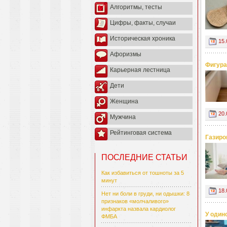
Алгоритмы, тесты
Цифры, факты, случаи
Историческая хроника
15.
Афоризмы
Фигура
Карьерная лестница
Дети
Женщина
20.
Мужчина
Рейтинговая система
Газиро
ПОСЛЕДНИЕ СТАТЬИ
Как избавиться от тошноты за 5
минут
18.
Нет ни боли в груди, ни одышки: 8
признаков «молчаливого»
инфаркта назвала кардиолог
У один
ФМБА