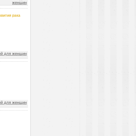
женщин
звития рака
ей для женщин
ей для женщин