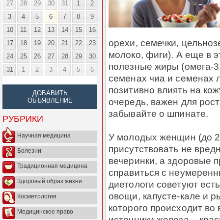
27
28
29
30
31
1
2
3
4
5
6
7
8
9
10
11
12
13
14
15
16
орехи, семечки, цельно
17
18
19
20
21
22
23
молоко, фиги). А еще в 
24
25
26
27
28
29
30
полезные жиры (омега-3
31
1
2
3
4
5
6
семенах чиа и семенах л
позитивно влиять на кож
ДОБАВИТЬ
очередь, важен для рост
ОБЪЯВЛЕНИЕ
забывайте о шпинате.
РУБРИКИ
У молодых женщин (до 2
Научная медицина
присутствовать не вре
Болезни
вечеринки, а здоровые 
Традиционная медицина
справиться с неумеренн
Здоровый образ жизни
диетологи советуют есть
овощи, капусте-кале и р
Косметология
которого происходит во
Медицинское право
источники железа – кра