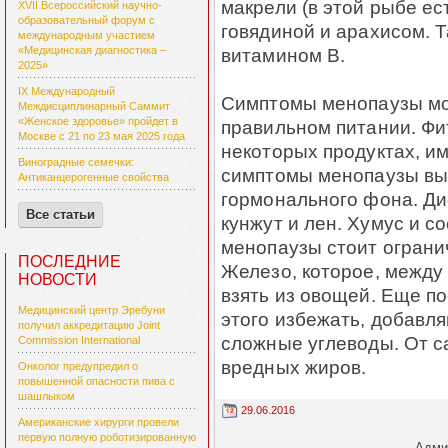
макрели (в этой рыбе ес
XVII Всероссийский научно-
образовательный форум с
говядиной и арахисом. 
международным участием
витамином В.
«Медицинская диагностика –
2025»
IX Международный
Симптомы менопаузы мо
Междисциплинарный Саммит
«Женское здоровье» пройдет в
правильном питании. Фи
Москве с 21 по 23 мая 2025 года
некоторых продуктах, и
Виноградные семечки:
симптомы менопаузы вы
Антиканцерогенные свойства
гормонального фона. Дие
Все статьи
кунжут и лен. Хумус и с
менопаузы стоит ограни
ПОСЛЕДНИЕ
Железо, которое, между 
НОВОСТИ
взять из овощей. Еще п
Медицинский центр Эребуни
этого избежать, добавл
получил аккредитацию Joint
сложные углеводы. От са
Commission International
вредных жиров.
Онколог предупредил о
повышенной опасности пива с
шашлыком
29.06.2016
Американские хирурги провели
первую полную роботизированную
Админ