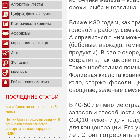
Алгоритмы, тесты
орехи, рыба и говядина.
Цифры, факты, случаи
Ближе к 30 годам, как п
Историческая хроника
головой в работу, семью
Афоризмы
А справиться с ним можн
Карьерная лестница
(бобовые, авокадо, тем
продукты). В свою очере
Дети
сократить, так как они 
Женщина
Также необходимо помни
Мужчина
Фолиевая кислота крайне
кале, спарже, фасоли, 
Рейтинговая система
овощные, зеленые смузи
ПОСЛЕДНИЕ СТАТЬИ
В 40-50 лет многие стра
Как избавиться от тошноты за 5
запасов и способности 
минут
CoQ10 нужен и для подд
Нет ни боли в груди, ни одышки: 8
признаков «молчаливого»
для концентрации. Его 
инфаркта назвала кардиолог
лет. Стоит потреблять в
ФМБА