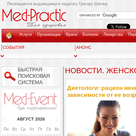
Посвящается выдающемуся педагогу Григору Шагяну
Услуги
Организации
Врачи
Болезни
Лекарства
Пер
СОБЫТИЯ
АНОНС
НОВОСТИ. ЖЕНСК
БЫСТРАЯ
ПОИСКОВАЯ
СИСТЕМА
Диетологи: рацион же
зависимости от ее воз
АВГУСТ
2026
Пн
Вт
Ср
Чт
Пт
Сб
Вс