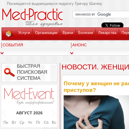
Посвящается выдающемуся педагогу Григору Шагяну
Услуги
Организации
Врачи
Болезни
Лекарства
Пер
СОБЫТИЯ
АНОНС
НОВОСТИ. ЖЕНЩИ
БЫСТРАЯ
ПОИСКОВАЯ
СИСТЕМА
Почему у женщин не р
приступов?
АВГУСТ
2026
Пн
Вт
Ср
Чт
Пт
Сб
Вс