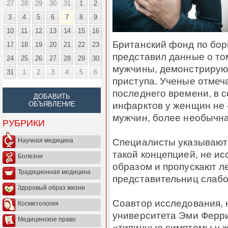
27
28
29
30
31
1
2
3
4
5
6
7
8
9
10
11
12
13
14
15
16
Британский фонд по бор
17
18
19
20
21
22
23
представил данные о то
24
25
26
27
28
29
30
мужчины, демонстрирую
31
1
2
3
4
5
6
приступа. Ученые отмеча
последнего времени, в 
ДОБАВИТЬ
инфарктов у женщин не «
ОБЪЯВЛЕНИЕ
мужчин, более необычна
РУБРИКИ
Специалисты указывают н
Научная медицина
такой концепцией, не и
Болезни
образом и пропускают л
Традиционная медицина
представительниц слабо
Здоровый образ жизни
Соавтор исследования, 
Косметология
университета Эми Ферри
Медицинское право
«типичные симптомы у ж