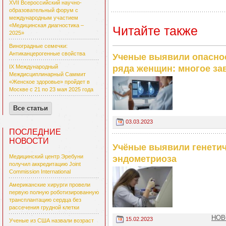
XVII Всероссийский научно-
образовательный форум с
международным участием
«Медицинская диагностика –
Читайте также
2025»
Виноградные семечки:
Антиканцерогенные свойства
Ученые выявили опаснос
ряда женщин: многое за
IX Международный
Междисциплинарный Саммит
«Женское здоровье» пройдет в
Москве с 21 по 23 мая 2025 года
Все статьи
03.03.2023
ПОСЛЕДНИЕ
НОВОСТИ
Учёные выявили генетич
Медицинский центр Эребуни
эндометриоза
получил аккредитацию Joint
Commission International
Американские хирурги провели
первую полную роботизированную
трансплантацию сердца без
рассечения грудной клетки
НОВ
15.02.2023
Ученые из США назвали возраст