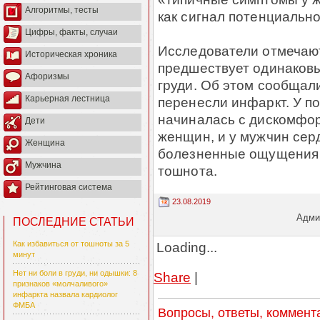
Алгоритмы, тесты
как сигнал потенциально
Цифры, факты, случаи
Исследователи отмечают
Историческая хроника
предшествует одинаковы
Афоризмы
груди. Об этом сообщал
Карьерная лестница
перенесли инфаркт. У п
начиналась с дискомфорт
Дети
женщин, и у мужчин сер
Женщина
болезненные ощущения в
Мужчина
тошнота.
Рейтинговая система
23.08.2019
Админ
ПОСЛЕДНИЕ СТАТЬИ
Loading...
Как избавиться от тошноты за 5
минут
Нет ни боли в груди, ни одышки: 8
Share
|
признаков «молчаливого»
инфаркта назвала кардиолог
ФМБА
Вопросы, ответы, коммент