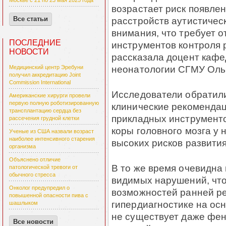
Москве с 21 по 23 мая 2025 года
возрастает риск появле
расстройств аутистичес
Все статьи
внимания, что требует 
ПОСЛЕДНИЕ
инструментов контроля р
НОВОСТИ
рассказала доцент кафе
неонатологии СГМУ Оль
Медицинский центр Эребуни
получил аккредитацию Joint
Commission International
Исследователи обратил
Американские хирурги провели
первую полную роботизированную
клинические рекоменда
трансплантацию сердца без
прикладных инструменто
рассечения грудной клетки
коры головного мозга у
Ученые из США назвали возраст
наиболее интенсивного старения
высоких рисков развити
организма
Объяснено отличие
В то же время очевидна
патологической тревоги от
обычного стресса
видимых нарушений, что 
Онколог предупредил о
возможностей ранней реа
повышенной опасности пива с
гипердиагностике на ос
шашлыком
не существует даже фе
Все новости