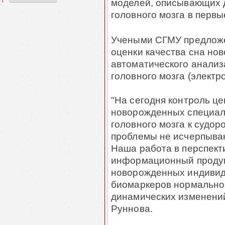
моделей, описывающих д
головного мозга в первы
Учеными СГМУ предложе
оценки качества сна но
автоматического анализ
головного мозга (элект
"На сегодня контроль ц
новорожденных специал
головного мозга к судор
проблемы не исчерпываю
Наша работа в перспект
информационный продукт
новорожденных индивид
биомаркеров нормальной
динамических изменений
Руннова.