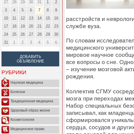
27
28
29
30
31
1
2
3
4
5
6
7
8
9
расстройств и невролог
10
11
12
13
14
15
16
службе вуза.
17
18
19
20
21
22
23
24
25
26
27
28
29
30
По словам исследовател
31
1
2
3
4
5
6
медицинского университ
мировое научное сообще
ДОБАВИТЬ
все вопросы о сне. Одно
ОБЪЯВЛЕНИЕ
– изучение мозговой ак
РУБРИКИ
рождения.
Научная медицина
Коллектив СГМУ сосредо
Болезни
мозга при переходах ме
Традиционная медицина
Набор специальных безо
Здоровый образ жизни
записывал, как младенцы
сформировался уникальн
Косметология
сердца, сосудов и друг
Медицинское право