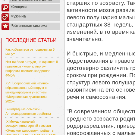
старших по возрасту. Та
Женщина
активности мозга разви
левого полушария малы
Мужчина
стандартных 38 недель,
Рейтинговая система
изменений, в то время 
значительно.
ПОСЛЕДНИЕ СТАТЬИ
Как избавиться от тошноты за 5
И быстрые, и медленные
минут
бодрствования в правом
Нет ни боли в груди, ни одышки: 8
достоверно различить 
признаков «молчаливого»
инфаркта назвала кардиолог
сроком при рождении. П
ФМБА
структур левого полуша
XVII Всероссийский научно-
образовательный форум с
развитием на его основ
международным участием
речи и самосознания.
«Медицинская диагностика –
2025»
Виноградные семечки:
"В современном обществ
Антиканцерогенные свойства
среднего возраста роди
IX Международный
родоразрешения, приво
Междисциплинарный Саммит
«Женское здоровье» пройдет в
новорожденных с малым