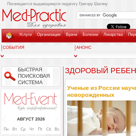
Посвящается выдающемуся педагогу Григору Шагяну
Услуги
Организации
Врачи
Болезни
Лекарства
Пер
СОБЫТИЯ
АНОНС
ЗДОРОВЫЙ РЕБЕ
БЫСТРАЯ
ПОИСКОВАЯ
СИСТЕМА
Ученые из России науч
новорожденных
АВГУСТ
2026
Пн
Вт
Ср
Чт
Пт
Сб
Вс