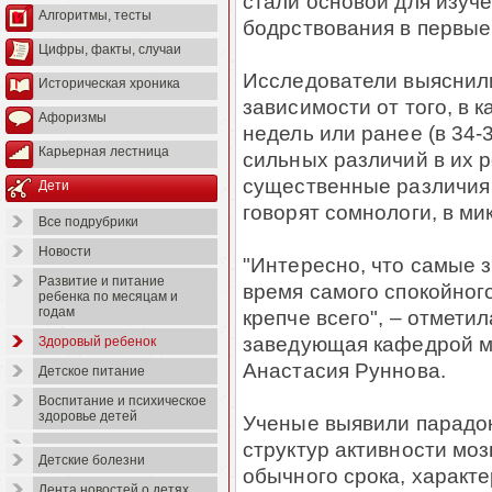
стали основой для изуче
Алгоритмы, тесты
бодрствования в первые
Цифры, факты, случаи
Исследователи выяснили
Историческая хроника
зависимости от того, в 
Афоризмы
недель или ранее (в 34-
Карьерная лестница
сильных различий в их 
существенные различия в
Дети
говорят сомнологи, в ми
Все подрубрики
Новости
"Интересно, что самые 
Развитие и питание
время самого спокойного
ребенка по месяцам и
годам
крепче всего", – отмети
заведующая кафедрой 
Здоровый ребенок
Анастасия Руннова.
Детское питание
Воспитание и психическое
здоровье детей
Ученые выявили парадок
структур активности мо
Детские болезни
обычного срока, характ
Лента новостей о детях