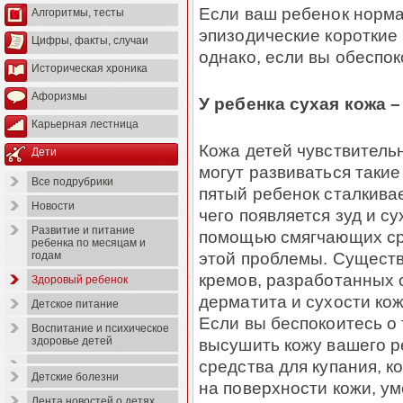
Если ваш ребенок норма
Алгоритмы, тесты
эпизодические короткие
Цифры, факты, случаи
однако, если вы обеспок
Историческая хроника
Афоризмы
У ребенка сухая кожа –
Карьерная лестница
Кожа детей чувствительн
Дети
могут развиваться такие
Все подрубрики
пятый ребенок сталкивае
Новости
чего появляется зуд и с
Развитие и питание
помощью смягчающих ср
ребенка по месяцам и
этой проблемы. Существ
годам
кремов, разработанных 
Здоровый ребенок
дерматита и сухости кож
Детское питание
Если вы беспокоитесь о
Воспитание и психическое
высушить кожу вашего р
здоровье детей
средства для купания, 
Детские болезни
на поверхности кожи, ум
Лента новостей о детях