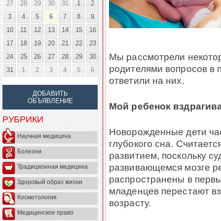
27
28
29
30
31
1
2
3
4
5
6
7
8
9
10
11
12
13
14
15
16
17
18
19
20
21
22
23
Мы рассмотрели некото
24
25
26
27
28
29
30
родителями вопросов в 
31
1
2
3
4
5
6
ответили на них.
ДОБАВИТЬ
ОБЪЯВЛЕНИЕ
Мой ребенок вздрагива
РУБРИКИ
Новорожденные дети час
Научная медицина
глубокого сна. Считаетс
Болезни
развитием, поскольку су
развивающемся мозге ре
Традиционная медицина
распространены в первы
Здоровый образ жизни
младенцев перестают вз
Косметология
возрасту.
Медицинское право