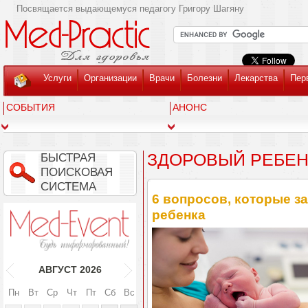
Посвящается выдающемуся педагогу Григору Шагяну
Услуги
Организации
Врачи
Болезни
Лекарства
Пер
СОБЫТИЯ
АНОНС
ЗДОРОВЫЙ РЕБЕ
БЫСТРАЯ
ПОИСКОВАЯ
СИСТЕМА
6 вопросов, которые з
ребенка
АВГУСТ
2026
Пн
Вт
Ср
Чт
Пт
Сб
Вс