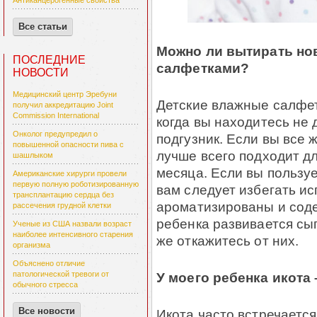
Антиканцерогенные свойства
Все статьи
Можно ли вытирать н
ПОСЛЕДНИЕ
салфетками?
НОВОСТИ
Медицинский центр Эребуни
Детские влажные салфет
получил аккредитацию Joint
Commission International
когда вы находитесь не
Онколог предупредил о
подгузник. Если вы все 
повышенной опасности пива с
лучше всего подходит д
шашлыком
месяца. Если вы пользу
Американские хирурги провели
первую полную роботизированную
вам следует избегать ис
трансплантацию сердца без
ароматизированы и соде
рассечения грудной клетки
ребенка развивается сы
Ученые из США назвали возраст
наиболее интенсивного старения
же откажитесь от них.
организма
Объяснено отличие
У моего ребенка икота 
патологической тревоги от
обычного стресса
Все новости
Икота часто встречается