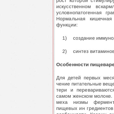
рост которой стимулиру
искусственном вскар
условнопатогенная гр
Нормальная кишечна
функции:
1)
создание иммуно
2)
синтез витамино
Особенности пищеварен
Для детей первых мес
чение питательные веще
тери и перевариваютс
самом женском молоке.
меха низмы фермент
пищевых ин гредиентов 