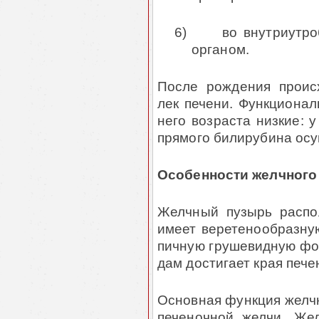
6)
во внутриутр
органом.
После рождения проис
лек печени. Функционал
него возраста низкие: 
прямого билирубина осу
Особенности желчного 
Желчный пузырь распо
имеет веретенообразную
пичную грушевидную фор
дам достигает края пече
Основная функция желчн
печеночной желчи. Же