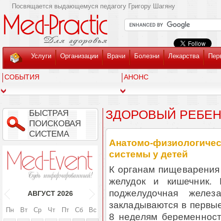
Посвящается выдающемуся педагогу Григору Шагяну
Услуги
Организации
Врачи
Болезни
Лекарства
Пер
СОБЫТИЯ
АНОНС
ЗДОРОВЫЙ РЕБЕ
БЫСТРАЯ
ПОИСКОВАЯ
СИСТЕМА
Анатомо-физиологичес
системы у детей
К органам пищеварения 
желудок и кишечник.
поджелудочная желе
АВГУСТ
2026
закладываются в первые
Пн
Вт
Ср
Чт
Пт
Сб
Вс
8 неделям беременност