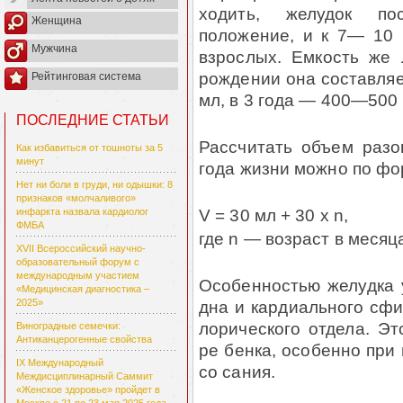
ходить, желудок по
Женщина
положение, и к 7— 10 г
Мужчина
взрослых. Емкость же 
рождении она составляет
Рейтинговая система
мл, в 3 года — 400—500 
ПОСЛЕДНИЕ СТАТЬИ
Рассчитать объем разо
Как избавиться от тошноты за 5
минут
года жизни можно по фо
Нет ни боли в груди, ни одышки: 8
признаков «молчаливого»
V = 30 мл + 30 x n,
инфаркта назвала кардиолог
ФМБА
где n — возраст в месяц
XVII Всероссийский научно-
образовательный форум с
международным участием
Особенностью желудка у
«Медицинская диагностика –
дна и кардиального сфи
2025»
лорического отдела. Эт
Виноградные семечки:
Антиканцерогенные свойства
ре бенка, особенно при
IX Международный
со сания.
Междисциплинарный Саммит
«Женское здоровье» пройдет в