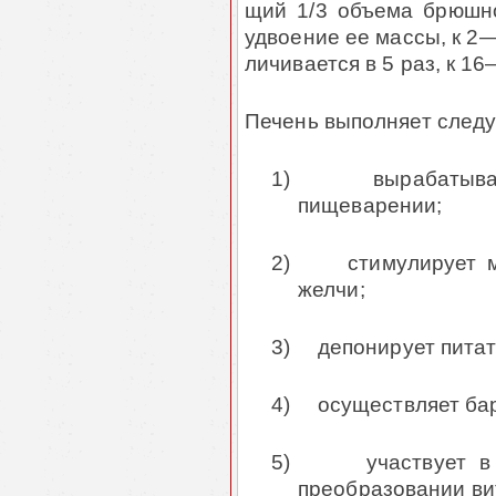
щий 1/3 объема брюшно
удвоение ее массы, к 2—
личивается в 5 раз, к 1
Печень выполняет след
1)
вырабатыв
пищеварении;
2)
стимулирует м
желчи;
3)
депонирует пита
4)
осуществляет ба
5)
участвует 
преобразовании вит