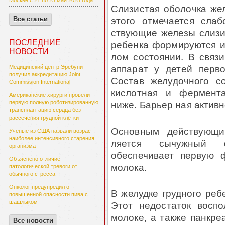
Москве с 21 по 23 мая 2025 года
Слизистая оболочка жел
этого отмечается сла
Все статьи
ствующие железы слизи
ПОСЛЕДНИЕ
ребенка формируются и 
НОВОСТИ
лом состоянии. В связ
аппарат у детей перво
Медицинский центр Эребуни
получил аккредитацию Joint
Состав желудочного с
Commission International
кислотная и фермента
Американские хирурги провели
ниже. Барьер ная активн
первую полную роботизированную
трансплантацию сердца без
рассечения грудной клетки
Основным действующи
Ученые из США назвали возраст
наиболее интенсивного старения
ляется сычужный ф
организма
обеспечивает первую 
Объяснено отличие
молока.
патологической тревоги от
обычного стресса
Онколог предупредил о
В желудке грудного реб
повышенной опасности пива с
шашлыком
Этот недостаток восп
молоке, а также панкре
Все новости