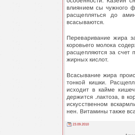
особенности. Казеин с
влиянием сы чужного ф
расщепляться до амин
всасываются.
Переваривание жира з
коровьего молока соде
расщепляются за счет п
жирных кислот.
Всасывание жира проис
тонкой кишки. Расщеп
исходит в кайме кишеч
держится .лактоза, в ко
искусственном вскармл
нен. Витамины также вс
23.09.2010