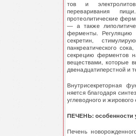
тов и электролито
переваривания пищ
протеолитические ферме
— а также липолитиче
ферменты. Регуляцию 
секретин, стимулир
панкреатического сока,
секрецию ферментов н
веществами, которые в
двенадцатиперстной и т
Внутрисекреторная фу
няется благодаря синте
углеводного и жирового
ПЕЧЕНЬ: особенности 
Печень новорожденног