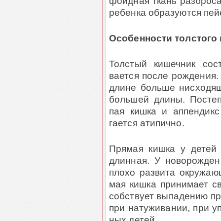
фоидная ткань разброса
ребенка образуются пей
Особенности толстого 
Толстый кишечник сос
вается после рождения.
длине больше нисходящ
большей длины. Постеп
пая кишка и аппендикс
гается атипично.
Прямая кишка у детей
длинная. У новорожден
плохо развита окружающ
мая кишка принимает св
собствует выпадению пр
при натуживании, при у
ных детей.