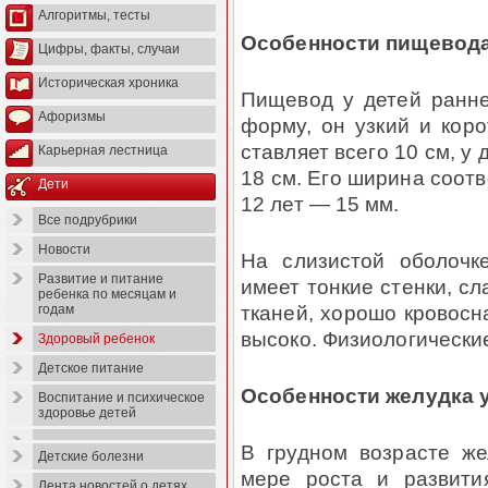
Алгоритмы, тесты
Особенности пищевод
Цифры, факты, случаи
Историческая хроника
Пищевод у детей ранне
Афоризмы
форму, он узкий и коро
ставляет всего 10 см, у 
Карьерная лестница
18 см. Его ширина соотв
Дети
12 лет — 15 мм.
Все подрубрики
Новости
На слизистой оболочк
Развитие и питание
имеет тонкие стенки, с
ребенка по месяцам и
тканей, хорошо кровосн
годам
высоко. Физиологические
Здоровый ребенок
Детское питание
Особенности желудка
Воспитание и психическое
здоровье детей
В грудном возрасте же
Детские болезни
мере роста и развити
Лента новостей о детях