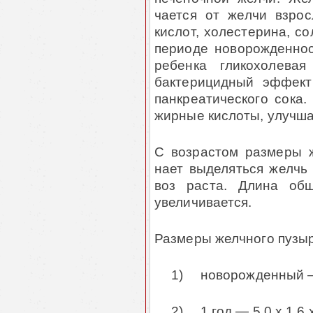
чается от желчи взро
кислот, холестерина, со
периоде новорожденнос
ребенка гликохолевая
бактерицидный эффект
панкреатического сока.
жирные кислоты, улучша
С возрастом размеры ж
нает выделяться желчь 
воз раста. Длина общ
увеличивается.
Размеры желчного пузыря 
1)
новорожденный — 
2)
1 год — 5,0 x 1,6 