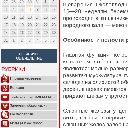
27
28
29
30
31
1
2
щеварения. Околоплодны
3
4
5
6
7
8
9
16—20 неделям береме
происходят в кишечнике
10
11
12
13
14
15
16
вородного кала — мекон
17
18
19
20
21
22
23
24
25
26
27
28
29
30
Особенности полости р
31
1
2
3
4
5
6
Главная функция полос
ДОБАВИТЬ
ОБЪЯВЛЕНИЕ
ключается в обеспечени
являются: малые размер
РУБРИКИ
развитая мускулатура 
Научная медицина
складки на слизистой о
десен, в щеках имеются 
Болезни
придают щекам упругост
Традиционная медицина
Здоровый образ жизни
Слюнные железы у дет
Косметология
виты; слюны в первые 
слюн ных желез заверша
Медицинское право