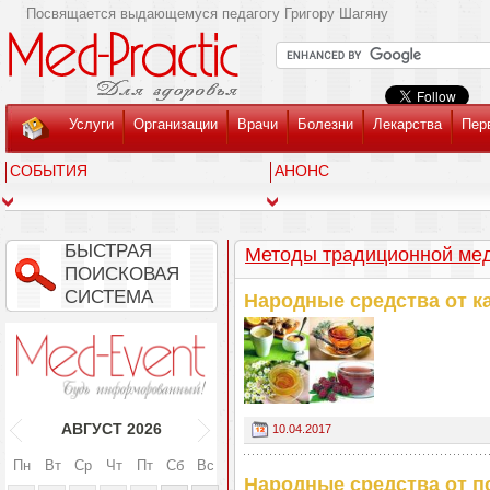
Посвящается выдающемуся педагогу Григору Шагяну
Услуги
Организации
Врачи
Болезни
Лекарства
Пер
СОБЫТИЯ
АНОНС
БЫСТРАЯ
Методы традиционной ме
ПОИСКОВАЯ
СИСТЕМА
Народные средства от к
АВГУСТ
2026
10.04.2017
Пн
Вт
Ср
Чт
Пт
Сб
Вс
Народные средства от п