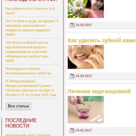
Как избавиться от тошноты за 5
минут
Нет ни боли в груди, ни одышки: 8
24.03.2017
признаков «молчаливого»
инфаркта назвала кардиолог
ФМБА
Как удалить зубной кам
XVII Всероссийский научно-
образовательный форум с
международным участием
«Медицинская диагностика –
2025»
Виноградные семечки:
Антиканцерогенные свойства
24.03.2017
IX Международный
Междисциплинарный Саммит
Лечение марганцовкой
«Женское здоровье» пройдет в
Москве с 21 по 23 мая 2025 года
Все статьи
ПОСЛЕДНИЕ
НОВОСТИ
24.02.2017
Медицинский центр Эребуни