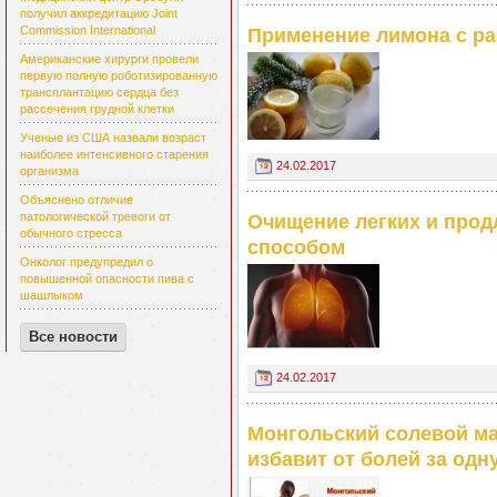
получил аккредитацию Joint
Commission International
Применение лимона с р
Американские хирурги провели
первую полную роботизированную
трансплантацию сердца без
рассечения грудной клетки
Ученые из США назвали возраст
наиболее интенсивного старения
24.02.2017
организма
Объяснено отличие
патологической тревоги от
Очищение легких и прод
обычного стресса
способом
Онколог предупредил о
повышенной опасности пива с
шашлыком
Все новости
24.02.2017
Монгольский солевой ма
избавит от болей за одн