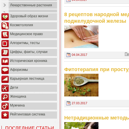
Лекарственные растения
8 рецептов народной м
Здоровый образ жизни
поджелудочной железы
Косметология
Медицинское право
Алгоритмы, тесты
Цифры, факты, случаи
Пи
04.04.2017
Историческая хроника
Фитотерапия при просту
Афоризмы
Карьерная лестница
Дети
Женщина
27.03.2017
Мужчина
Рейтинговая система
Нетрадиционные методы
ПОСЛЕДНИЕ СТАТЬИ