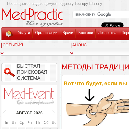
Посвящается выдающемуся педагогу Григору Шагяну
Услуги
Организации
Врачи
Болезни
Лекарства
Пер
СОБЫТИЯ
АНОНС
МЕТОДЫ ТРАДИЦ
БЫСТРАЯ
ПОИСКОВАЯ
СИСТЕМА
Вот что будет, если вы
АВГУСТ
2026
Пн
Вт
Ср
Чт
Пт
Сб
Вс