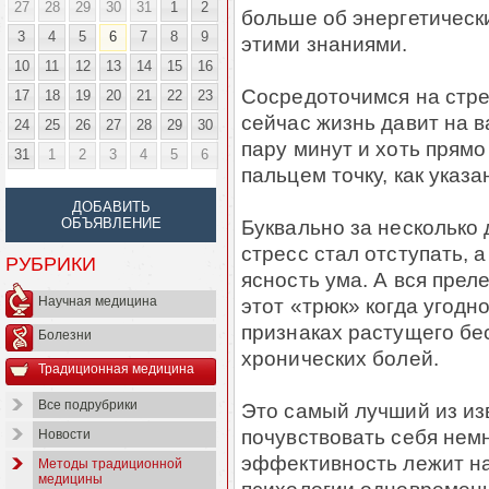
27
28
29
30
31
1
2
больше об энергетически
3
4
5
6
7
8
9
этими знаниями.
10
11
12
13
14
15
16
Сосредоточимся на стрес
17
18
19
20
21
22
23
сейчас жизнь давит на 
24
25
26
27
28
29
30
пару минут и хоть прям
31
1
2
3
4
5
6
пальцем точку, как указа
ДОБАВИТЬ
Буквально за несколько 
ОБЪЯВЛЕНИЕ
стресс стал отступать, 
РУБРИКИ
ясность ума. А вся прел
этот «трюк» когда угодно
Научная медицина
признаках растущего бе
Болезни
хронических болей.
Традиционная медицина
Все подрубрики
Это самый лучший из из
почувствовать себя немн
Новости
эффективность лежит на
Методы традиционной
медицины