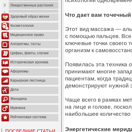
психологии одновремен
Лекарственные растения
Что дает вам точечный
Здоровый образ жизни
Косметология
Этот вид массажа — аль
с помощью пальцев. Все
Медицинское право
ключевые точки своего т
Алгоритмы, тесты
организм к самовосстан
Цифры, факты, случаи
Историческая хроника
Появилась эта техника о
принимают многие запад
Афоризмы
пациентам, когда тради
Карьерная лестница
демонстрируют нужной 
Дети
Чаще всего в рамках ме
Женщина
на лице и голове, поско
Мужчина
наибольшее количество 
Рейтинговая система
Энергетические мерид
ПОСЛЕДНИЕ СТАТЬИ