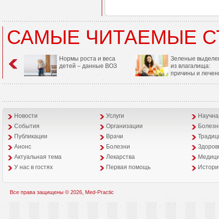
САМЫЕ ЧИТАЕМЫЕ С
Нормы роста и веса
Зеленые выделе
детей – данные ВОЗ
из влагалища:
причины и лечен
Новости
Услуги
Научна
События
Организации
Болезн
Публикации
Врачи
Традиц
Анонс
Болезни
Здоров
Aктуальная тема
Лекарства
Медици
У нас в гостях
Первая помощь
Истори
Все права защищены © 2026, Med-Practic