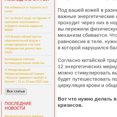
Как избавиться от тошноты за 5
Под вашей кожей в разн
минут
важные энергетические 
Нет ни боли в груди, ни одышки: 8
проходит через них в но
признаков «молчаливого»
инфаркта назвала кардиолог
вы пережили физическую
ФМБА
механизм сбивается. Чт
XVII Всероссийский научно-
равновесие в теле, нуж
образовательный форум с
международным участием
в которой нарушился ба
«Медицинская диагностика –
2025»
Согласно китайской тра
Виноградные семечки:
Антиканцерогенные свойства
12 энергетических мери
IX Международный
можно стимулировать вы
Междисциплинарный Саммит
будет путешествовать по
«Женское здоровье» пройдет в
Москве с 21 по 23 мая 2025 года
циркуляция крови и общ
Все статьи
Вот что нужно делать 
ПОСЛЕДНИЕ
кризисов.
НОВОСТИ
Медицинский центр Эребуни