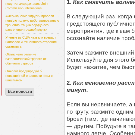
1.
Как смягчить волне
получил аккредитацию Joint
Commission International
В следующий раз, когда 
Американские хирурги провели
первую полную роботизированную
предстоящего публичног
трансплантацию сердца без
мероприятия, где к вам
рассечения грудной клетки
осознайте наличие проб
Ученые из США назвали возраст
наиболее интенсивного старения
организма
Затем зажмите внешний 
Объяснено отличие
Используйте для этого 
патологической тревоги от
обычного стресса
будет нажатие, чем быст
Онколог предупредил о
повышенной опасности пива с
шашлыком
2.
Как мгновенно расс
минут.
Все новости
Если вы нервничаете, а
по кругу, зажмите одни
брови (там, где начинаю
— другим. Побудьте в та
намного легче. Особенн