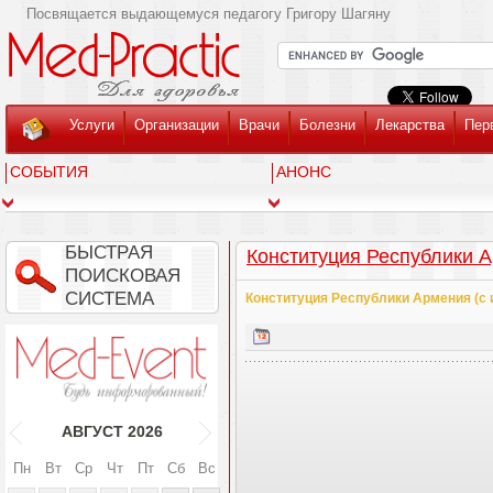
Посвящается выдающемуся педагогу Григору Шагяну
Услуги
Организации
Врачи
Болезни
Лекарства
Пер
СОБЫТИЯ
АНОНС
БЫСТРАЯ
Конституция Республики 
ПОИСКОВАЯ
СИСТЕМА
Конституция Республики Армения (с
АВГУСТ
2026
Пн
Вт
Ср
Чт
Пт
Сб
Вс