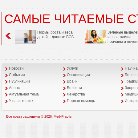
САМЫЕ ЧИТАЕМЫЕ С
Нормы роста и веса
Зеленые выделе
детей – данные ВОЗ
из влагалища:
причины и лечен
Новости
Услуги
Научна
События
Организации
Болезн
Публикации
Врачи
Традиц
Анонс
Болезни
Здоров
Aктуальная тема
Лекарства
Медици
У нас в гостях
Первая помощь
Истори
Все права защищены © 2026, Med-Practic