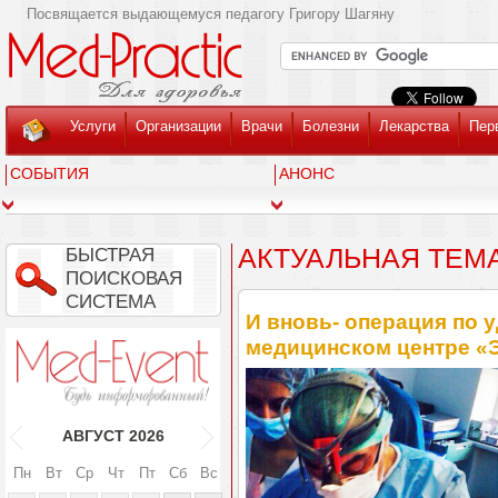
Посвящается выдающемуся педагогу Григору Шагяну
Услуги
Организации
Врачи
Болезни
Лекарства
Пер
СОБЫТИЯ
АНОНС
АКТУАЛЬНАЯ ТЕМ
БЫСТРАЯ
ПОИСКОВАЯ
СИСТЕМА
И вновь- операция по 
медицинском центре «
АВГУСТ
2026
Пн
Вт
Ср
Чт
Пт
Сб
Вс