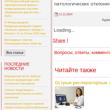
XVII Всероссийский научно-
патологических отклоне
образовательный форум с
международным участием
«Медицинская диагностика –
11.11.2014
2025»
Админ
IX Международный
Междисциплинарный Саммит
Loading...
«Женское здоровье» пройдет в
Москве с 21 по 23 мая 2025 года
Share
|
Виноградные семечки:
Антиканцерогенные свойства
Вопросы, ответы, коммент
Все статьи
ПОСЛЕДНИЕ
Читайте также
НОВОСТИ
Медицинский центр Эребуни
получил аккредитацию Joint
Острые респираторные з
Commission International
Онколог предупредил о
повышенной опасности пива с
шашлыком
Американские хирурги провели
первую полную роботизированную