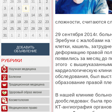
27
28
29
30
31
1
2
3
4
5
6
7
8
9
10
11
12
13
14
15
16
сложности, считаются 
17
18
19
20
21
22
23
24
25
26
27
28
29
30
29 сентября 2014г. больн
31
1
2
3
4
5
6
Эребуни с жалобами на 
клетки, кашель, затрудн
ДОБАВИТЬ
ОБЪЯВЛЕНИЕ
деформацию правой пол
появились за месяц до п
РУБРИКИ
этого с вышеуказанным
Научная медицина
кардиологическую клиник
обследования, был выста
Болезни
образование правой пле
Традиционная медицина
Здоровый образ жизни
В нашей клинике больно
дообследован: была пр
Косметология
КТ-ангиография органов
Медицинское право