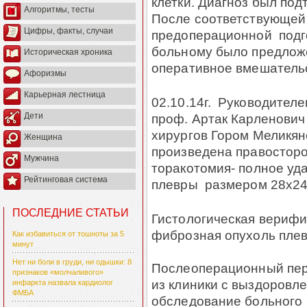
клетки. Диагноз был под
Алгоритмы, тесты
После соответствующей
Цифры, факты, случаи
предоперационной подг
больному было предлож
Историческая хроника
оперативное вмешатель
Афоризмы
Карьерная лестница
02.10.14г. Руководителе
проф. Артак Карленович
Дети
хирургов Гором Меликя
Женщина
произведена правостор
Мужчина
торакотомия- полное уд
Рейтинговая система
плевры размером 28х24х2
ПОСЛЕДНИЕ СТАТЬИ
Гистологическая верифи
фиброзная опухоль пле
Как избавиться от тошноты за 5
минут
Нет ни боли в груди, ни одышки: 8
Послеоперационный пери
признаков «молчаливого»
из клиники с выздоровле
инфаркта назвала кардиолог
ФМБА
обследование больного 