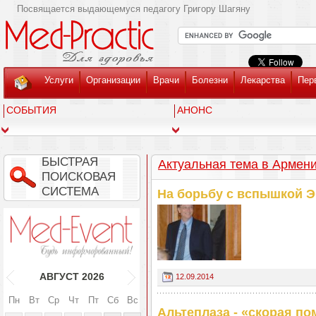
Посвящается выдающемуся педагогу Григору Шагяну
Услуги
Организации
Врачи
Болезни
Лекарства
Пер
СОБЫТИЯ
АНОНС
БЫСТРАЯ
Актуальная тема в Армен
ПОИСКОВАЯ
СИСТЕМА
На борьбу с вспышкой 
АВГУСТ
2026
12.09.2014
Пн
Вт
Ср
Чт
Пт
Сб
Вс
Альтеплаза - «скорая п