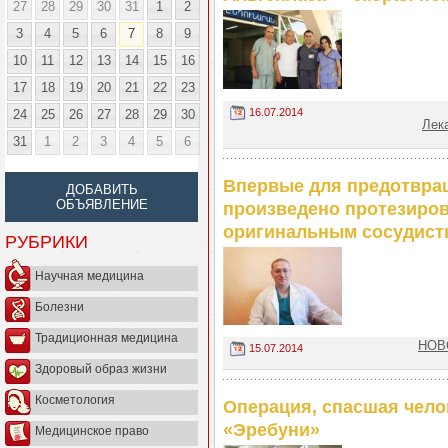
27
28
29
30
31
1
2
3
4
5
6
7
8
9
10
11
12
13
14
15
16
17
18
19
20
21
22
23
16.07.2014
24
25
26
27
28
29
30
Лек
31
1
2
3
4
5
6
Впервые для предотвра
ДОБАВИТЬ
ОБЪЯВЛЕНИЕ
произведено протезиров
оригинальным сосудист
РУБРИКИ
Научная медицина
Болезни
Традиционная медицина
НОВО
15.07.2014
Здоровый образ жизни
Косметология
Операция, спасшая чело
«Эребуни»
Медицинское право