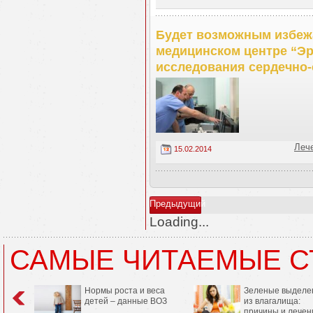
Будет возможным избежа
медицинском центре “Э
исследования сердечно
Леч
15.02.2014
Предыдущий
Loading...
САМЫЕ ЧИТАЕМЫЕ С
Нормы роста и веса
Зеленые выделе
детей – данные ВОЗ
из влагалища:
причины и лечен