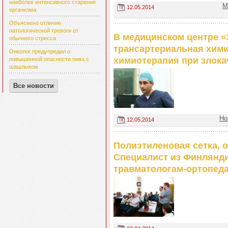
наиболее интенсивного старения
М
12.05.2014
организма
Объяснено отличие
патологической тревоги от
В медицинском центре «
обычного стресса
трансартериальная хим
Онколог предупредил о
химиотерапия при злока
повышенной опасности пива с
шашлыком
Все новости
Но
12.05.2014
Полиэтиленовая сетка, 
Специалист из Финлянд
травматологам-ортопед