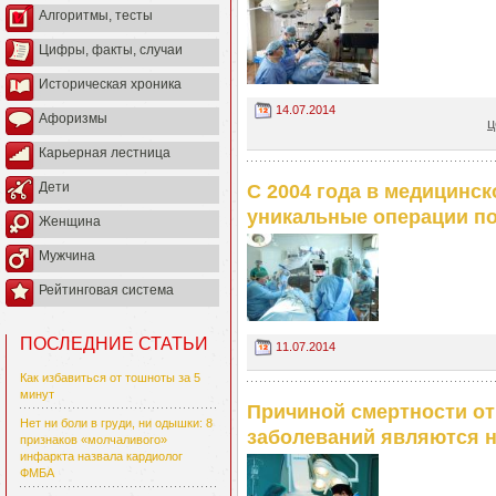
Алгоритмы, тесты
Цифры, факты, случаи
Историческая хроника
14.07.2014
Афоризмы
ц
Карьерная лестница
Дети
С 2004 года в медицинс
уникальные операции по
Женщина
Мужчина
Рейтинговая система
ПОСЛЕДНИЕ СТАТЬИ
11.07.2014
Как избавиться от тошноты за 5
минут
Причиной смертности от
Нет ни боли в груди, ни одышки: 8
заболеваний являются 
признаков «молчаливого»
инфаркта назвала кардиолог
ФМБА