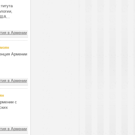
ститута
логии,
ША...
тия в Армении
емоян
енция Армении
тия в Армении
ян
рмении с
ских
тия в Армении