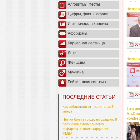
Алгоритмы, тесты
Четвер
Цифры, факты, случаи
Историческая хроника
Афоризмы
Карьерная лестница
03.
Дети
Четвер
Женщина
Мужчина
Рейтинговая система
03.
ПОСЛЕДНИЕ СТАТЬИ
Как избавиться от тошноты за 5
1-го и
минут
Ал.Спе
конфер
Нет ни боли в груди, ни одышки: 8
признаков «молчаливого»
инфаркта назвала кардиолог
ФМБА