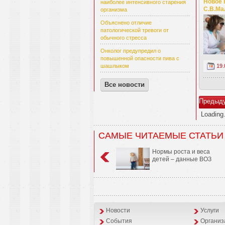
Новое 
наиболее интенсивного старения
С.В.Ма
организма
Объяснено отличие
патологической тревоги от
обычного стресса
Онколог предупредил о
повышенной опасности пива с
19.
шашлыком
Все новости
Предыд
Loading.
САМЫЕ ЧИТАЕМЫЕ СТАТЬИ
Нормы роста и веса
детей – данные ВОЗ
Новости
Услуги
События
Организ