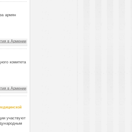
за армян
тия в Армении
ного комитета
тия в Армении
медицинской
ции участвуют
ждународным