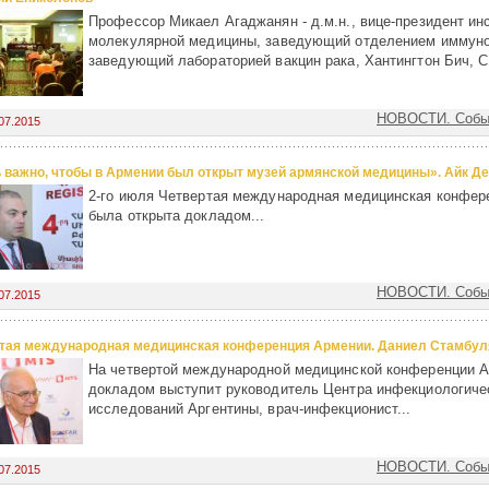
Профессор Микаел Агаджанян - д.м.н., вице-президент ин
молекулярной медицины, заведующий отделением иммуно
заведующий лабораторией вакцин рака, Хантингтон Бич, С
НОВОСТИ. Собы
07.2015
 важно, чтобы в Армении был открыт музей армянской медицины». Айк Д
2-го июля Четвертая международная медицинская конфер
была открыта докладом...
НОВОСТИ. Собы
07.2015
тая международная медицинская конференция Армении. Даниел Стамбул
На четвертой международной медицинской конференции А
докладом выступит руководитель Центра инфекциологиче
исследований Аргентины, врач-инфекционист...
НОВОСТИ. Собы
07.2015