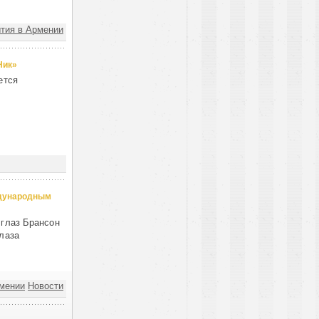
тия в Армении
Ник»
ется
ждународным
 глаз Брансон
лаза
мении
Новости