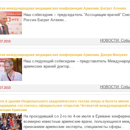
тая международная медицинская конференция Армении. Баграт Алекян
Наш собеседник – председатель “Ассоциации врачей” Сою
России Баграт Алекян...
НОВОСТИ. Собы
07.2015
тая международная медицинская конференция Армении. Джери Манукян
Наш следующий собеседник – представитель Международ
армянских врачей доктор...
НОВОСТИ. Собы
07.2015
юля в здании Национального академического театра оперы и балета имени
ндиаряна состоялось официальное открытие Четвертой международной 
енции Армении
На проходившей со 2-го по 4-ое июля в Ереване конферен
всемирно известные армянские врачи, пользующиеся ме
признанием армянские эксперты, специалисты сферы...