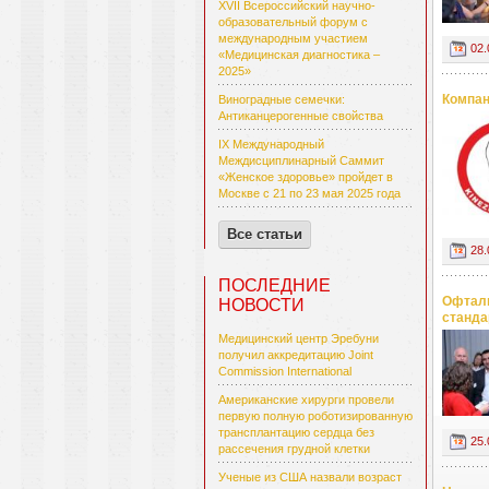
XVII Всероссийский научно-
образовательный форум с
международным участием
02.
«Медицинская диагностика –
2025»
Компан
Виноградные семечки:
Антиканцерогенные свойства
IX Международный
Междисциплинарный Саммит
«Женское здоровье» пройдет в
Москве с 21 по 23 мая 2025 года
Все статьи
28.
ПОСЛЕДНИЕ
Офталь
НОВОСТИ
станда
Медицинский центр Эребуни
получил аккредитацию Joint
Commission International
Американские хирурги провели
первую полную роботизированную
трансплантацию сердца без
25.
рассечения грудной клетки
Ученые из США назвали возраст