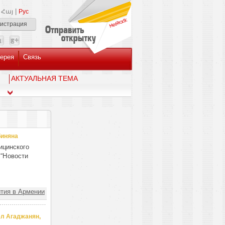
|
Հայ
Рус
гистрация
ерея
Связь
AКТУАЛЬНАЯ ТЕМА
биняна
ицинского
 “Новости
тия в Армении
л Агаджанян,