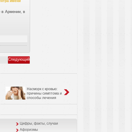
ентра имени
 в Армении, в
Следующий
Насморк с кровью:
Анатомо-физиологические
причины симптома и
особенности сердечно-
способы лечения
сосудистой системы у детей
Цифры, факты, случаи
Афоризмы