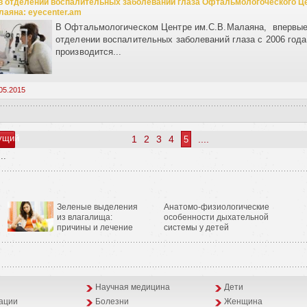
в отделении воспалительных заболеваний глаза Офтальмологоческого Ц
лаяна: eyecenter.am
В Офтальмологическом Центре им.С.В.Малаяна, впервые
отделении воспалительных заболеваний глаза с 2006 года
производится...
05.2015
ущий
1
2
3
4
....
5
..
Зеленые выделения
Анатомо-физиологические
из влагалища:
особенности дыхательной
причины и лечение
системы у детей
Научная медицина
Дети
ации
Болезни
Женщина