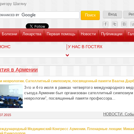
ригору Шагяну
Вход
Ре
Болезни
Лекарства
Первая помощь
Новости
Публикации
Гал
НОНС
У НАС В ГОСТЯХ
тия в Армении
и неврологии. Сателлитный симпозиум, посвященный памяти Ваагна Дар
3-го и 4-го июля в рамках четвертого международного мед
съезда Армении был организован сателлитный симпозиум
неврологии”, посвященный памяти профессора...
НОВОСТИ. Собы
07.2015
еждународный Медицинский Конгресс Армении. Пленарные лекции: Микае
ий Ениколопов