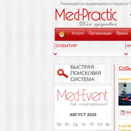
Посвящается выдающемуся педагогу Г
Услуги
Организации
Врачи
СОБЫТИЯ
А
БЫСТРАЯ
Собы
ПОИСКОВАЯ
СИСТЕМА
Новост
04.
АВГУСТ
2026
Пн
Вт
Ср
Чт
Пт
Сб
Вс
4-ый М
Григор