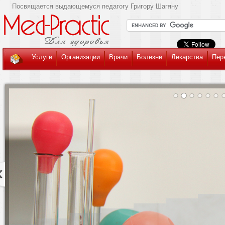
Посвящается выдающемуся педагогу Григору Шагяну
Услуги
Организации
Врачи
Болезни
Лекарства
Пер