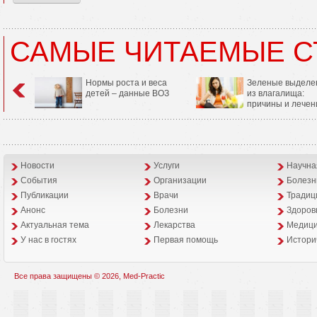
САМЫЕ ЧИТАЕМЫЕ С
Нормы роста и веса
Зеленые выделе
детей – данные ВОЗ
из влагалища:
причины и лечен
Новости
Услуги
Научна
События
Организации
Болезн
Публикации
Врачи
Традиц
Анонс
Болезни
Здоров
Aктуальная тема
Лекарства
Медици
У нас в гостях
Первая помощь
Истори
Все права защищены © 2026, Med-Practic