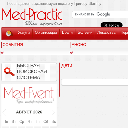
Посвящается выдающемуся педагогу Григору Шагяну
Услуги
Организации
Врачи
Болезни
Лекарства
Пер
СОБЫТИЯ
АНОНС
Дети
БЫСТРАЯ
ПОИСКОВАЯ
СИСТЕМА
АВГУСТ
2026
Пн
Вт
Ср
Чт
Пт
Сб
Вс