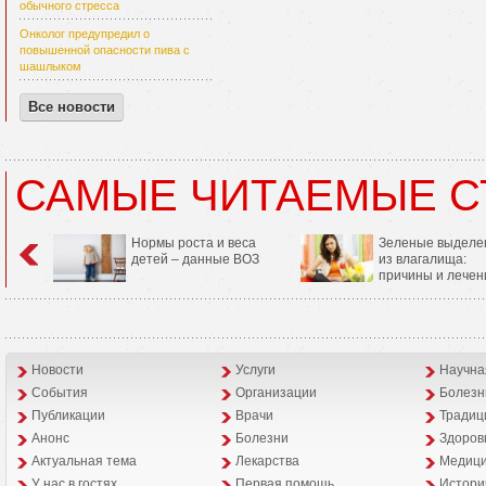
обычного стресса
Онколог предупредил о
повышенной опасности пива с
шашлыком
Все новости
САМЫЕ ЧИТАЕМЫЕ С
Нормы роста и веса
Зеленые выделе
детей – данные ВОЗ
из влагалища:
причины и лечен
Новости
Услуги
Научна
События
Организации
Болезн
Публикации
Врачи
Традиц
Анонс
Болезни
Здоров
Aктуальная тема
Лекарства
Медици
У нас в гостях
Первая помощь
Истори