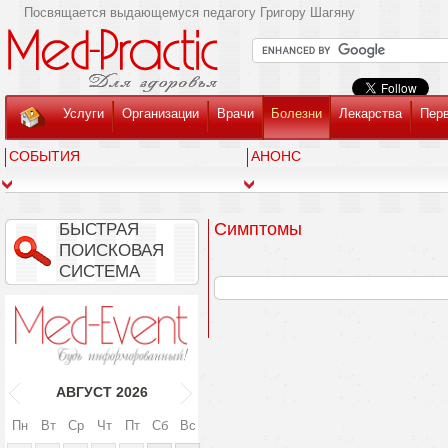
Посвящается выдающемуся педагогу Григору Шагяну
Услуги
Организации
Врачи
Болезни
Лекарства
Пер
СОБЫТИЯ
АНОНС
Симптомы
БЫСТРАЯ
ПОИСКОВАЯ
СИСТЕМА
АВГУСТ
2026
Пн
Вт
Ср
Чт
Пт
Сб
Вс