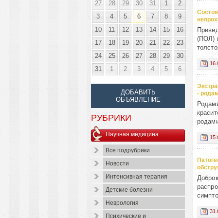
27
28
29
30
31
1
2
Состоя
3
4
5
6
7
8
9
непро
10
11
12
13
14
15
16
Привед
(ПОЛ) 
17
18
19
20
21
22
23
толсто
24
25
26
27
28
29
30
16.
31
1
2
3
4
5
6
Экстра
ДОБАВИТЬ
- рода
ОБЪЯВЛЕНИЕ
Родами
красит
РУБРИКИ
родами
Научная медицина
15.
Все подрубрики
Патоге
Новости
обстру
Интенсивная терапия
Доброк
распро
Детские болезни
симпто
Неврология
31.
Психические и