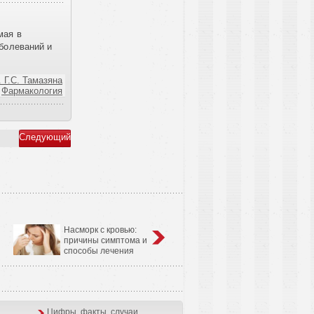
мая в
аболеваний и
 Г.С. Тамазяна
Фармакология
Следующий
Насморк с кровью:
Анатомо-физиологические
причины симптома и
особенности сердечно-
способы лечения
сосудистой системы у детей
Цифры, факты, случаи