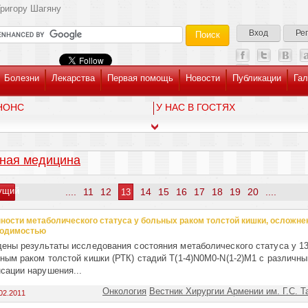
ригору Шагяну
Вход
Ре
Болезни
Лекарства
Первая помощь
Новости
Публикации
Гал
НОНС
У НАС В ГОСТЯХ
ная медицина
ущий
....
11
12
14
15
16
17
18
19
20
....
13
ности метаболического статуса у больных ракoм толстой кишки, осложн
ходимостью
ены результаты исследования состояния метаболического статуса у 1
ным раком толстой кишки (РТК) стадий T(1-4)N0M0-N(1-2)M1 с различн
сации нарушения...
Онкология
Вестник Хирургии Армении им. Г.С. Т
02.2011