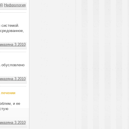
4)
Нефрология
 системой.
осредованное,
амазяна 3.2010
а обусловлено
амазяна 3.2010
 лечении
облем, и ее
истую
амазяна 3.2010