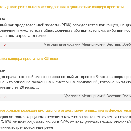
альцевого ректального исследования в диагностике канцера простаты
ние
ный рак предстательной железы (РПЖ) определяется как канцер, не ди
ованный in vivo, то есть обнаруженный либо при аутопсии, либо при ис
ала цистопростатэктомии...
Методы диагностики
Медицинский Вестник Эребу
01.2011
ика канцера простаты в XXI веке
ние
ля врача, который имеет поверхностный интерес к области канцера про
но, что описание локальных и системных проявлений, которые были с
олезни лет 20 назад...
Урология
Медицинский Вестник Эребу
01.2011
ретральная резекция дистального отдела мочеточника при нефроуретерэ
дноклеточная карцинома верхнего мочевого тракта встречается нечаст
 5-10% от всех опухолей почки и 5-6% от всех уротелиальных опухолей
чника встречаются еще реже...