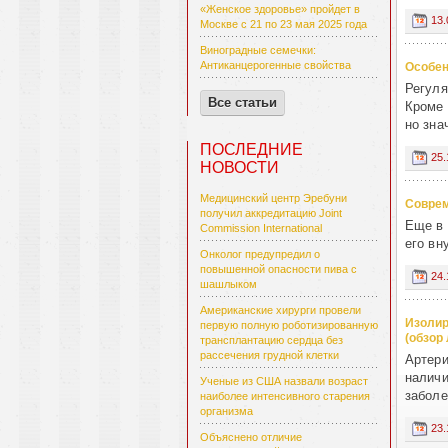
«Женское здоровье» пройдет в
13.
Москве с 21 по 23 мая 2025 года
Виноградные семечки:
Антиканцерогенные свойства
Особен
Регуля
Все статьи
Кроме 
но зна
ПОСЛЕДНИЕ
25.
НОВОСТИ
Медицинский центр Эребуни
Соврем
получил аккредитацию Joint
Еще в 
Commission International
его вн
Онколог предупредил о
повышенной опасности пива с
24.
шашлыком
Американские хирурги провели
Изолир
первую полную роботизированную
(oбзор
трансплантацию сердца без
рассечения грудной клетки
Артери
наличи
Ученые из США назвали возраст
заболе
наиболее интенсивного старения
организма
23.
Объяснено отличие