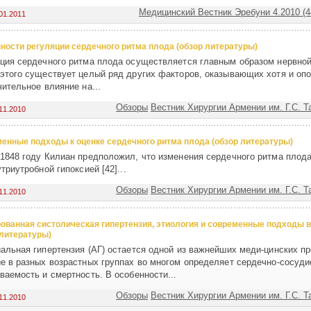
Медицинский Вестник Эребуни 4.2010 (4
01.2011
ности регуляции сердечного ритма плода (oбзор литературы)
ция сердечного ритма плода осуществляется главным образом нервной
этого существует целый ряд других факторов, оказывающих хотя и оп
чительное влияние на...
Обзоры
Вестник Хирургии Армении им. Г.С. Т
11.2010
енные подходы к оценке сердечного ритма плода (oбзор литературы)
1848 году Килиан предположил, что изменения сердечного ритма плод
утриутробной гипоксией [42]...
Обзоры
Вестник Хирургии Армении им. Г.С. Т
11.2010
ованная систолическая гипертензия, этиология и современные подходы в
 литературы)
альная гипертензия (АГ) остается одной из важнейших меди-цинских пр
е в разных возрастных группах во многом определяет сердечно-сосуд
ваемость и смертность. В особенности...
Обзоры
Вестник Хирургии Армении им. Г.С. Т
11.2010