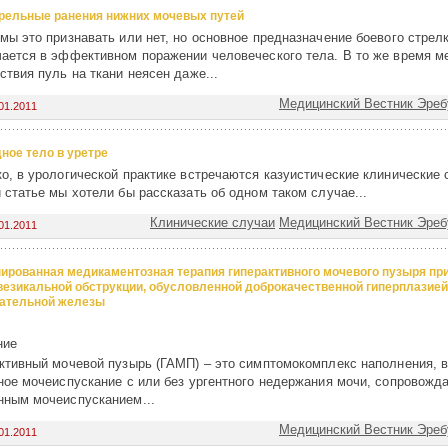
рельные ранения нижних мочевых путей
мы это признавать или нет, но основное предназначение боевого стрел
ается в эффективном поражении человеческого тела. В то же время м
ствия пуль на ткани неясен даже...
Медицинский Вестник Эребу
01.2011
ное тело в уретре
о, в урологической практике встречаются казуистические клинические 
 статье мы хотели бы рассказать об одном таком случае...
Клинические случаи
Медицинский Вестник Эребу
01.2011
ированная медикаментозная терапия гиперактивного мочевого пузыря пр
езикальной обструкции, обусловленной доброкачественной гиперплазией
ательной железы
ние
ктивный мочевой пузырь (ГАМП) – это симптомокомплекс наполнения,
ное мочеиспускание с или без ургентного недержания мочи, сопровож
ным мочеиспусканием...
Медицинский Вестник Эребу
01.2011