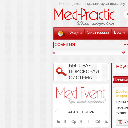
Посвящается выдающемуся педагогу Г
Услуги
Организации
Врачи
СОБЫТИЯ
А
БЫСТРАЯ
Науч
ПОИСКОВАЯ
СИСТЕМА
Предыд
Особен
непро
Привед
первич
АВГУСТ
2026
компен
Пн
Вт
Ср
Чт
Пт
Сб
Вс
17.