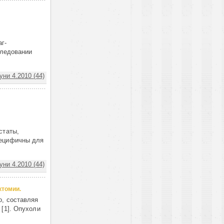
аг-
следовании
ни 4.2010 (44)
статы,
пецифичны для
ни 4.2010 (44)
ктомии.
о, составляя
 [1]. Опухоли