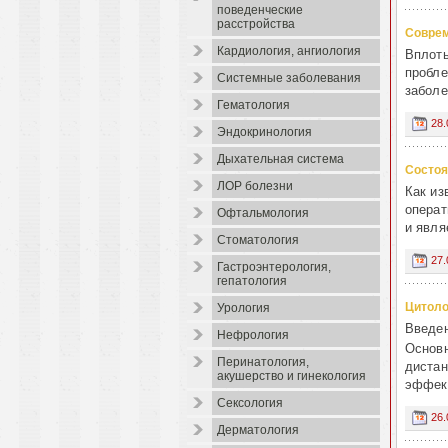
поведенческие
расстройства
Соврем
Кардиология, ангиология
Вплоть
пробле
Системные заболевания
заболе
Гематология
28.
Эндокринология
Дыхательная система
Состоя
ЛОР болезни
Как из
операт
Офтальмология
и явля
Стоматология
27.
Гастроэнтерология,
гепатология
Цитоло
Урология
Введе
Нефрология
Основн
Перинатология,
дистан
акушерство и гинекология
эффект
Сексология
26.
Дерматология