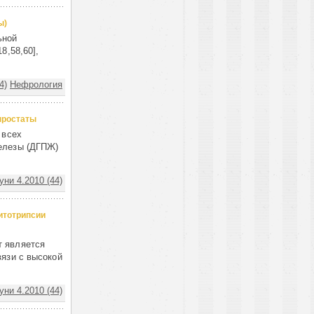
ы)
ьной
8,58,60],
4)
Нефрология
простаты
 всех
железы (ДГПЖ)
ни 4.2010 (44)
итотрипсии
т является
вязи с высокой
ни 4.2010 (44)