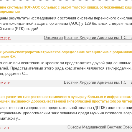
ние системы ПОЛ-АОС больных с ракoм толстой кишки, осложненных киш
ходимостью
ены результаты исследования состояния системы перекисного окисле
и антиоксидантной защиты организма (АОС) у 129 больных с первичным
й кишки (РТК) стадий...
Онкология
Вестник Хирургии Армении им. Г.С. Т
02.2011
кционно-спектрофотометрическое определение оксациллина с родамино
мином 6Ж
новые или ксантеновые красители представляют другой ряд основных 
елей. Представителями этого ряда красителей являются этил-родамин,
н, родамин С...
Вестник Хирургии Армении им. Г.С. Т
02.2011
нез развития гиперактивности мочевого пузыря у больных с инфравезика
кцией, вызванной доброкачественной гиперплазией простаты (обзор лите
ачественная гиперплазия предстательной железы (ДГПЖ) является на
страненным урологическим заболеванием среди мужчин пожилого возр
матикой у...
Обзоры
Медицинский Вестник Эребу
01.2011