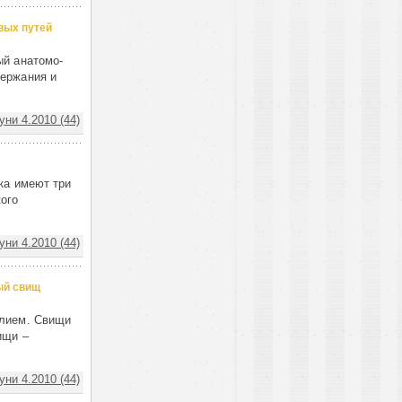
вых путей
ый анатомо-
держания и
ни 4.2010 (44)
ка имеют три
кого
ни 4.2010 (44)
ый свищ
елием. Свищи
ищи –
ни 4.2010 (44)