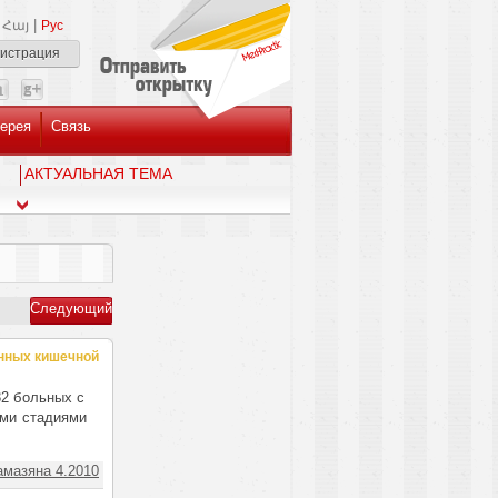
|
Հայ
Рус
гистрация
ерея
Связь
AКТУАЛЬНАЯ ТЕМА
Следующий
енных кишечной
32 больных с
ыми стадиями
амазяна 4.2010