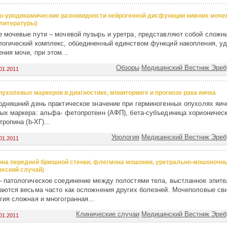
о-уродинамические разновидности нейрогенной дисфункции нижних моче
 литературы)
 мочевые пути – мочевой пузырь и уретра, представляют собой сложн
огический комплекс, обüединенный единством функций накопления, у
ния мочи, при этом...
Обзоры
Медицинский Вестник Эребу
01.2011
пухолевых маркеров в диагностике, мониторинге и прогнозе рака яичка
одняшний день практическое значение при герминогенных опухолях яич
ых маркера: альфа- фетопротеин (АФП), бета-субъединица хорионичес
тропина (
b
-ХГ)...
Урология
Медицинский Вестник Эребу
01.2011
на передней брюшной стенки, флегмона мошонки, уретрально-мошоночн
ческий случай)
 патологическое соединение между полостями тела, выстланное эпит
аются весьма часто как осложнения других болезней. Мочеполовые св
гия сложная и многогранная...
Клинические случаи
Медицинский Вестник Эребу
01.2011