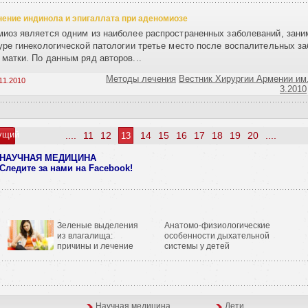
ение индинола и эпигаллата при аденомиозе
иоз является одним из наиболее распространенных заболеваний, зани
уре гинекологической патологии третье место после воспалительных з
матки. По данным ряд авторов...
Методы лечения
Вестник Хирургии Армении им.
11.2010
3.2010
ущий
....
11
12
14
15
16
17
18
19
20
....
13
НАУЧНАЯ МЕДИЦИНА
Следите за нами
на Facebook!
Зеленые выделения
Анатомо-физиологические
из влагалища:
особенности дыхательной
причины и лечение
системы у детей
Научная медицина
Дети