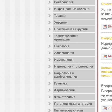
Венерология
Огнест
Инфекционные болезни
Хотим 
заключ
Терапия
воздей
Хирургия
25.
Пластическая хирургия
Травматология и
Инород
ортопедия
Нередк
Онкология
данной
Аллергология
24.
Иммунология
Наркология и токсикология
Комбин
инфрав
Радиология и
предст
комбустиология
Генетика
Введе
Фармакология
Гипера
ургент
Физиотерапия
учащен
Патологическая анатомия
21.
Клинические случаи