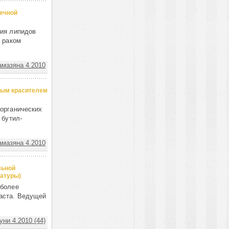
ечной
ния липидов
 раком
амазяна 4.2010
вым красителем
органических
 бутил-
амазяна 4.2010
льной
ратуры)
иболее
аста. Ведущей
ни 4.2010 (44)