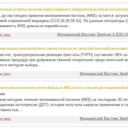
енные аспекты лечения коралловидного нефролитиаза (обзор литератур
 до настоящего времени мочекаменная болезнь (МКБ) остается актуал
мой современной медицины [3,10,18,26,59,61]. По данным литературы [1
ваемость МКБ довольно вариабельна...
Медицинский Вестник Эребуни 4.2010 (4
01.2011
ние водно-электролитного гомеостаза после трансуретральной резекции 
вестно, трансуретральная резекция простаты (ТУРП) составляет 95% из
ивных процедур при доброкачественной гиперплазии предстательной 
ется методом выбора...
Медицинский Вестник Эребу
01.2011
гические изменения в моче больных МКБ после сеансов дистанционной л
ние
ым методом лечения мочекаменной болезни (МКБ) за последние 30 ле
ционная литотрипсия (ДЛТ), которая получила широкое применение в с
ивностью...
Медицинский Вестник Эребу
01.2011