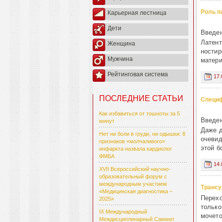
Роль п
Карьерная лестница
Дети
Введе
Латент
Женщина
ностир
Мужчина
матери
Рейтинговая система
17.
ПОСЛЕДНИЕ СТАТЬИ
Специф
Как избавиться от тошноты за 5
Введе
минут
Даже д
Нет ни боли в груди, ни одышки: 8
очевид
признаков «молчаливого»
этой б
инфаркта назвала кардиолог
ФМБА
14.
XVII Всероссийский научно-
образовательный форум с
международным участием
Трансу
«Медицинская диагностика –
Перехо
2025»
только
IX Международный
мочето
Междисциплинарный Саммит