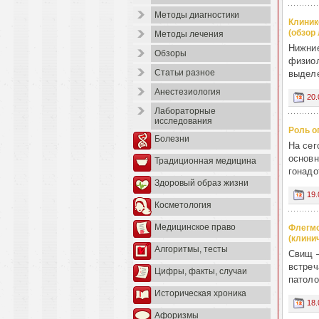
Методы диагностики
Клиник
(обзор
Методы лечения
Нижние
Обзоры
физиол
Статьи разное
выделе
Анестезиология
20.
Лабораторные
исследования
Роль о
Болезни
На сег
основн
Традиционная медицина
гонадо
Здоровый образ жизни
19.
Косметология
Медицинское право
Флегмо
(клини
Алгоритмы, тесты
Свищ –
встреч
Цифры, факты, случаи
патоло
Историческая хроника
18.
Афоризмы