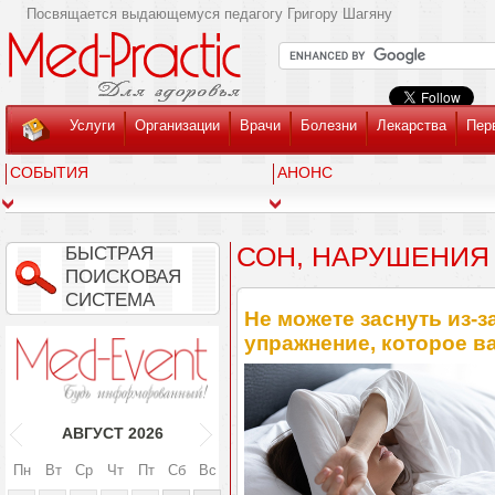
Посвящается выдающемуся педагогу Григору Шагяну
Услуги
Организации
Врачи
Болезни
Лекарства
Пер
СОБЫТИЯ
АНОНС
СОН, НАРУШЕНИЯ
БЫСТРАЯ
ПОИСКОВАЯ
СИСТЕМА
Не можете заснуть из-
упражнение, которое в
АВГУСТ
2026
Пн
Вт
Ср
Чт
Пт
Сб
Вс