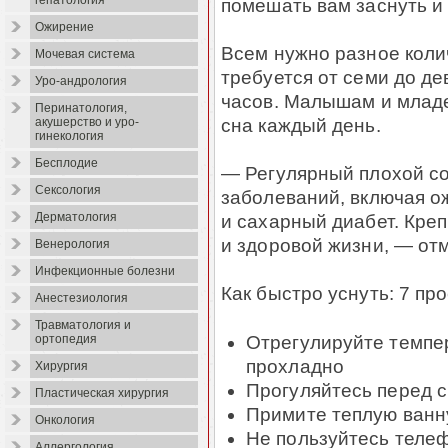
гепатология
помешать вам заснуть и
Ожирение
Всем нужно разное коли
Мочевая система
требуется от семи до де
Уро-андрология
часов. Малышам и младе
Перинатология,
сна каждый день.
акушерство и уро-
гинекология
Бесплодие
— Регулярный плохой со
Сексология
заболеваний, включая о
и сахарный диабет. Кре
Дерматология
и здоровой жизни, — от
Венерология
Инфекционные болезни
Как быстро уснуть: 7 пр
Анестезиология
Травматология и
Отрегулируйте темпер
ортопедия
прохладно
Хирургия
Прогуляйтесь перед 
Пластическая хирургия
Примите теплую ванн
Онкология
Не пользуйтесь телеф
Аллергология