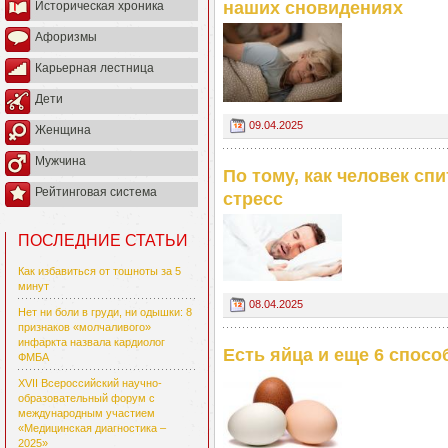
наших сновидениях
Историческая хроника
Афоризмы
Карьерная лестница
Дети
09.04.2025
Женщина
Мужчина
По тому, как человек сп
Рейтинговая система
стресс
ПОСЛЕДНИЕ СТАТЬИ
Как избавиться от тошноты за 5
минут
08.04.2025
Нет ни боли в груди, ни одышки: 8
признаков «молчаливого»
инфаркта назвала кардиолог
Есть яйца и еще 6 спос
ФМБА
XVII Всероссийский научно-
образовательный форум с
международным участием
«Медицинская диагностика –
2025»