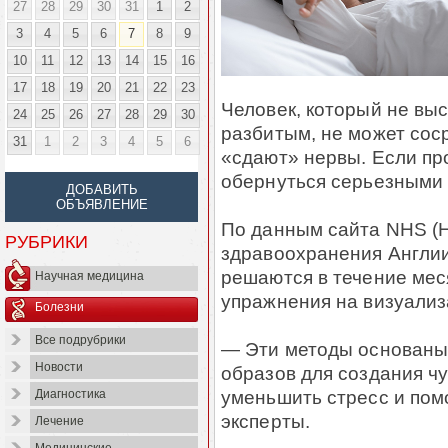
27
28
29
30
31
1
2
3
4
5
6
7
8
9
10
11
12
13
14
15
16
17
18
19
20
21
22
23
Человек, который не выс
24
25
26
27
28
29
30
разбитым, не может соср
31
1
2
3
4
5
6
«сдают» нервы. Если пр
обернуться серьезными 
ДОБАВИТЬ
ОБЪЯВЛЕНИЕ
По данным сайта NHS (
РУБРИКИ
здравоохранения Англии
решаются в течение мес
Научная медицина
упражнения на визуализ
Болезни
Все подрубрики
— Эти методы основаны
Новости
образов для создания чу
уменьшить стресс и пом
Диагностика
эксперты.
Лечение