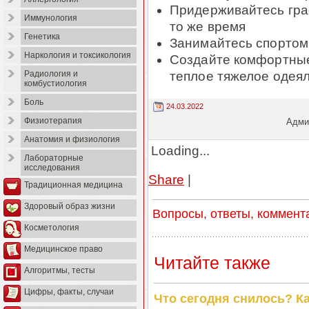
Придерживайтесь граф
Иммунология
то же время
Генетика
Занимайтесь спорто
Наркология и токсикология
Создайте комфортные 
теплое тяжелое одея
Радиология и
комбустиология
Боль
24.03.2022
Физиотерапия
Админ
Анатомия и физиология
Loading...
Лабораторные
исследования
Share
|
Традиционная медицина
Здоровый образ жизни
Вопросы, ответы, коммент
Косметология
Медицинское право
Читайте также
Алгоритмы, тесты
Цифры, факты, случаи
Что сегодня снилось? К