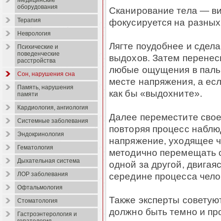
Медицинские
оборудования
Сканирование тела — ви
фокусируется на разных 
Терапия
Неврология
Лягте поудобнее и сдела
Психические и
поведенческие
выдохов. Затем перенес
расстройства
любые ощущения в пальца
Сон, нарушения сна
месте напряжения, а есл
Память, нарушения
как бы «выдохните».
памяти
Кардиология, ангиология
Далее переместите сво
Системные заболевания
повторяя процесс наблю
Эндокринология
напряжение, уходящее ч
Гематология
методично перемещать с
Дыхательная система
одной за другой, двигаяс
середине процесса чело
ЛОР заболевания
Офтальмология
Также эксперты советую
Стоматология
должно быть темно и пр
Гастроэнтерология и