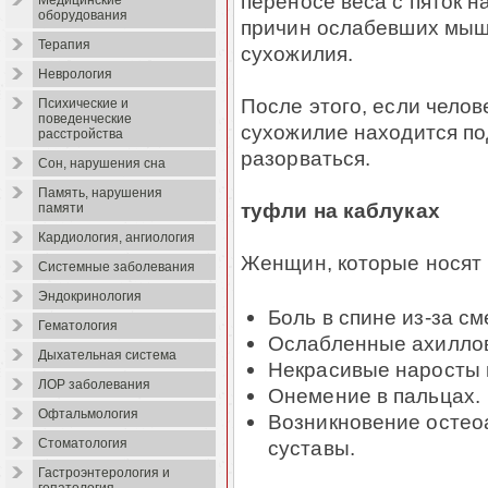
переносе веса с пяток на
Медицинские
оборудования
причин ослабевших мыш
Терапия
сухожилия.
Неврология
После этого, если челов
Психические и
поведенческие
сухожилие находится по
расстройства
разорваться.
Сон, нарушения сна
Память, нарушения
туфли на каблуках
памяти
Кардиология, ангиология
Женщин, которые носят 
Системные заболевания
Эндокринология
Боль в спине из-за с
Гематология
Ослабленные ахиллов
Дыхательная система
Некрасивые наросты 
ЛОР заболевания
Онемение в пальцах.
Офтальмология
Возникновение остео
суставы.
Стоматология
Гастроэнтерология и