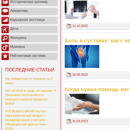
Историческая хроника
Афоризмы
Карьерная лестница
12.10.2023
Дети
Женщина
Боль в суставах: как с 
Мужчина
Рейтинговая система
ПОСЛЕДНИЕ СТАТЬИ
18.09.2023
Как избавиться от тошноты за 5
минут
Когда нужна помощь кис
Нет ни боли в груди, ни одышки: 8
признаков «молчаливого»
инфаркта назвала кардиолог
ФМБА
XVII Всероссийский научно-
образовательный форум с
международным участием
31.03.2023
«Медицинская диагностика –
2025»