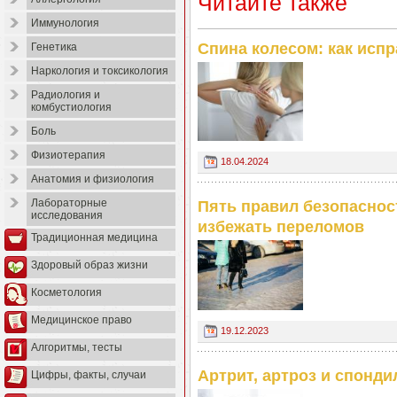
Читайте также
Иммунология
Спина колесом: как испр
Генетика
Наркология и токсикология
Радиология и
комбустиология
Боль
Физиотерапия
18.04.2024
Анатомия и физиология
Лабораторные
Пять правил безопаснос
исследования
избежать переломов
Традиционная медицина
Здоровый образ жизни
Косметология
Медицинское право
19.12.2023
Алгоритмы, тесты
Артрит, артроз и спонди
Цифры, факты, случаи