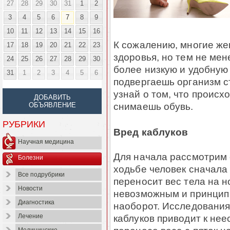
27
28
29
30
31
1
2
3
4
5
6
7
8
9
10
11
12
13
14
15
16
К сожалению, многие же
17
18
19
20
21
22
23
здоровья, но тем не мен
24
25
26
27
28
29
30
более низкую и удобную
31
1
2
3
4
5
6
подвергаешь организм с
узнай о том, что происхо
ДОБАВИТЬ
снимаешь обувь.
ОБЪЯВЛЕНИЕ
РУБРИКИ
Вред каблуков
Научная медицина
Для начала рассмотрим 
Болезни
ходьбе человек сначала 
Все подрубрики
переносит вес тела на н
Новости
невозможным и принцип 
Диагностика
наоборот. Исследования
каблуков приводит к не
Лечение