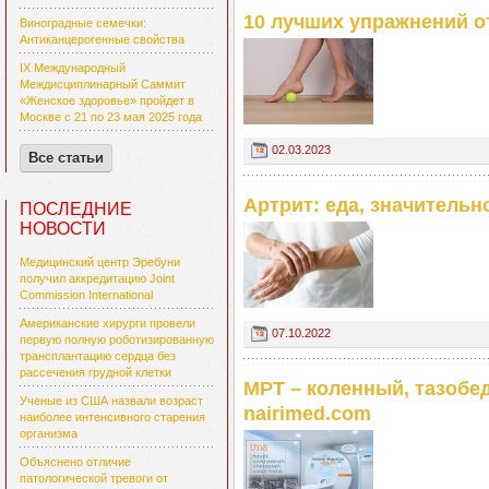
10 лучших упражнений о
Виноградные семечки:
Антиканцерогенные свойства
IX Международный
Междисциплинарный Саммит
«Женское здоровье» пройдет в
Москве с 21 по 23 мая 2025 года
02.03.2023
Все статьи
Артрит: еда, значитель
ПОСЛЕДНИЕ
НОВОСТИ
Медицинский центр Эребуни
получил аккредитацию Joint
Commission International
Американские хирурги провели
07.10.2022
первую полную роботизированную
трансплантацию сердца без
рассечения грудной клетки
МРТ – коленный, тазобе
Ученые из США назвали возраст
nairimed.com
наиболее интенсивного старения
организма
Объяснено отличие
патологической тревоги от