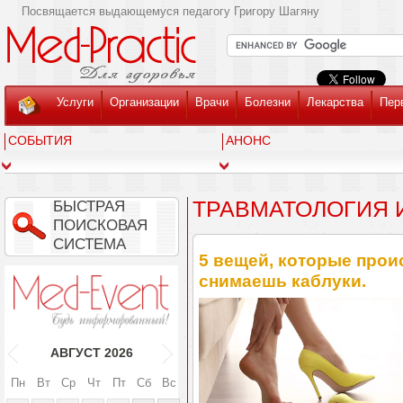
Посвящается выдающемуся педагогу Григору Шагяну
Услуги
Организации
Врачи
Болезни
Лекарства
Пер
СОБЫТИЯ
АНОНС
ТРАВМАТОЛОГИЯ 
БЫСТРАЯ
ПОИСКОВАЯ
СИСТЕМА
5 вещей, которые проис
снимаешь каблуки.
АВГУСТ
2026
Пн
Вт
Ср
Чт
Пт
Сб
Вс