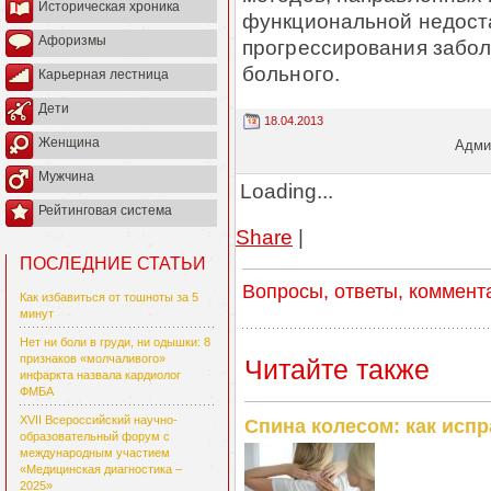
Историческая хроника
функциональной недоста
Афоризмы
прогрессирования забол
больного.
Карьерная лестница
Дети
18.04.2013
Женщина
Админ
Мужчина
Loading...
Рейтинговая система
Share
|
ПОСЛЕДНИЕ СТАТЬИ
Вопросы, ответы, коммент
Как избавиться от тошноты за 5
минут
Нет ни боли в груди, ни одышки: 8
признаков «молчаливого»
Читайте также
инфаркта назвала кардиолог
ФМБА
XVII Всероссийский научно-
Спина колесом: как испр
образовательный форум с
международным участием
«Медицинская диагностика –
2025»