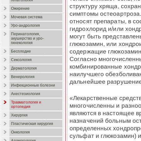
гепатология
структуру хряща, сохра
Ожирение
симптомы остеоартроза.
Мочевая система
относят препараты, в со
Уро-андрология
гидрохлорид и/или хонд
Перинатология,
могут быть представлен
акушерство и уро-
глюкозамин, или хондрои
гинекология
содержащие глюкозамин
Бесплодие
Согласно многочисленн
Сексология
комбинированные хондр
Дерматология
наилучшего обезболива
Венерология
дальнейшее разрушение
Инфекционные болезни
Анестезиология
«Лекарственные средств
Травматология и
многочисленны и разноо
ортопедия
являются в настоящее в
Хирургия
назначений больным ос
Пластическая хирургия
определенных хондропр
Онкология
сульфат и глюкозамин) 
Аллергология