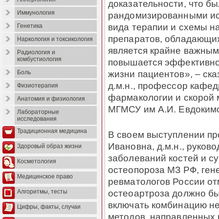
доказательности, что б
Иммунология
рандомизированными ис
вида терапии и схемы н
Генетика
препаратов, обладающи
Наркология и токсикология
является крайне важным,
Радиология и
комбустиология
повышается эффективнос
жизни пациентов», – ск
Боль
д.м.н., профессор кафе
Физиотерапия
фармакологии и скорой
Анатомия и физиология
МГМСУ им А.И. Евдоким
Лабораторные
исследования
Традиционная медицина
В своем выступлении п
Ивановна, д.м.н., руков
Здоровый образ жизни
заболеваний костей и с
Косметология
остеопороза МЗ РФ, ген
Медицинское право
ревматологов России от
остеоартроза должно б
Алгоритмы, тесты
включать комбинацию н
Цифры, факты, случаи
методов, направленных 