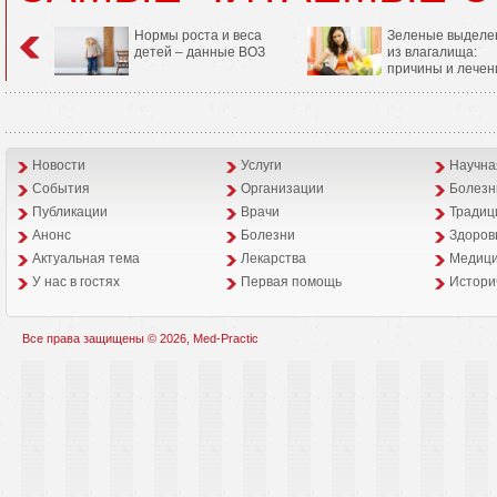
Нормы роста и веса
Зеленые выделе
детей – данные ВОЗ
из влагалища:
причины и лечен
Новости
Услуги
Научна
События
Организации
Болезн
Публикации
Врачи
Традиц
Анонс
Болезни
Здоров
Aктуальная тема
Лекарства
Медици
У нас в гостях
Первая помощь
Истори
Все права защищены © 2026, Med-Practic