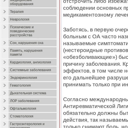
отстрочить либо избежа
Медицинские
оборудования
соблюдении основных п
Терапия
медикаментозному лече
Неврология
Психические и
Заботясь, в первую очер
поведенческие
больным с ОА часто наз
расстройства
называемые симптомати
Сон, нарушения сна
(нестероидные противо
Память, нарушения
памяти
«обезболивающие») быст
Кардиология, ангиология
причину заболевания. К
эффектов, в том числе 
Системные заболевания
его дальнейшее разруше
Эндокринология
принимать только при и
Гематология
Дыхательная система
Согласно международны
ЛОР заболевания
Антиревматической Лиги
Офтальмология
обязательно должны бы
Стоматология
действия, так называем
Гастроэнтерология и
только снимают боль, н