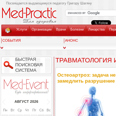
Посвящается выдающемуся педагогу Григору Шагяну
Услуги
Организации
Врачи
Болезни
Лекарства
Пер
СОБЫТИЯ
АНОНС
ТРАВМАТОЛОГИЯ 
БЫСТРАЯ
ПОИСКОВАЯ
СИСТЕМА
Остеоартроз: задача не
замедлить разрушение
АВГУСТ
2026
Пн
Вт
Ср
Чт
Пт
Сб
Вс