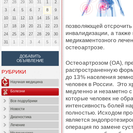
27
28
29
30
31
1
2
3
4
5
6
7
8
9
10
11
12
13
14
15
16
позволяющей отсрочить 
17
18
19
20
21
22
23
инвалидизации, а также
24
25
26
27
28
29
30
медикаментозного лечен
31
1
2
3
4
5
6
остеоартрозе.
ДОБАВИТЬ
ОБЪЯВЛЕНИЕ
Остеоартрозом (ОА), п
распространенную форму
РУБРИКИ
до 13% населения земно
Научная медицина
человек в России. Это 
медленно и незаметно с
Болезни
которые человек не обр
Все подрубрики
интенсивность болей нар
Новости
полностью. Исходом про
Диагностика
является эндопротезиро
Лечение
операция по замене сус