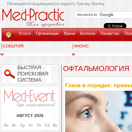
Посвящается выдающемуся педагогу Григору Шагяну
Услуги
Организации
Врачи
Болезни
Лекарства
Пер
СОБЫТИЯ
АНОНС
ОФТАЛЬМОЛОГИЯ
БЫСТРАЯ
ПОИСКОВАЯ
СИСТЕМА
Глаза в порядке: привы
АВГУСТ
2026
Пн
Вт
Ср
Чт
Пт
Сб
Вс