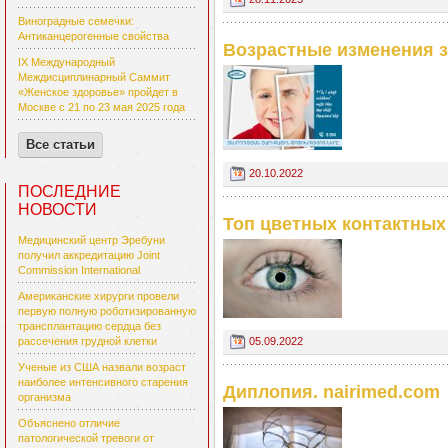
Виноградные семечки:
Антиканцерогенные свойства
Возрастные изменения з
IX Международный
Междисциплинарный Саммит
«Женское здоровье» пройдет в
Москве с 21 по 23 мая 2025 года
Все статьи
20.10.2022
ПОСЛЕДНИЕ
НОВОСТИ
Топ цветных контактных
Медицинский центр Эребуни
получил аккредитацию Joint
Commission International
Американские хирурги провели
первую полную роботизированную
трансплантацию сердца без
05.09.2022
рассечения грудной клетки
Ученые из США назвали возраст
наиболее интенсивного старения
Диплопия. nairimed.com
организма
Объяснено отличие
патологической тревоги от