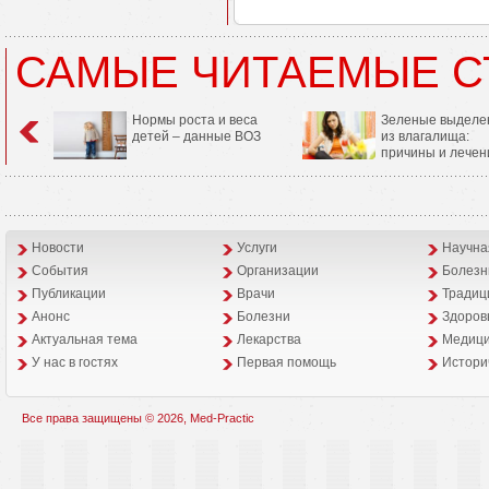
САМЫЕ ЧИТАЕМЫЕ С
Нормы роста и веса
Зеленые выделе
детей – данные ВОЗ
из влагалища:
причины и лечен
Новости
Услуги
Научна
События
Организации
Болезн
Публикации
Врачи
Традиц
Анонс
Болезни
Здоров
Aктуальная тема
Лекарства
Медици
У нас в гостях
Первая помощь
Истори
Все права защищены © 2026, Med-Practic