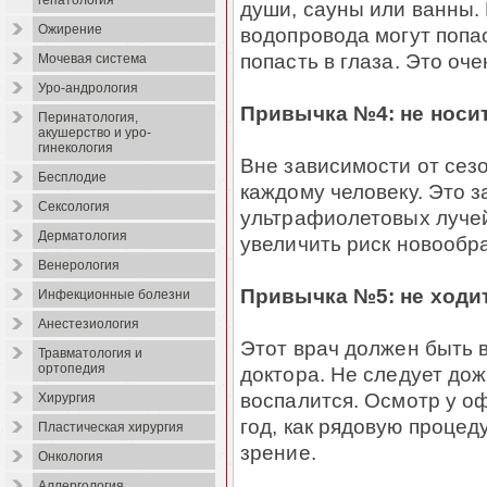
гепатология
души, сауны или ванны.
Ожирение
водопровода могут попас
попасть в глаза. Это оч
Мочевая система
Уро-андрология
Привычка №4: не носи
Перинатология,
акушерство и уро-
гинекология
Вне зависимости от се
Бесплодие
каждому человеку. Это 
Сексология
ультрафиолетовых лучей.
Дерматология
увеличить риск новообр
Венерология
Привычка №5: не ходи
Инфекционные болезни
Анестезиология
Этот врач должен быть в
Травматология и
ортопедия
доктора. Не следует дож
воспалится. Осмотр у о
Хирургия
год, как рядовую процед
Пластическая хирургия
зрение.
Онкология
Аллергология