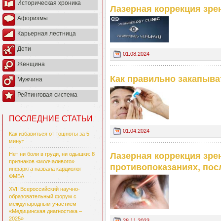
Историческая хроника
Лазерная коррекция зрен
Афоризмы
Карьерная лестница
Дети
01.08.2024
Женщина
Как правильно закапыват
Мужчина
Рейтинговая система
ПОСЛЕДНИЕ СТАТЬИ
01.04.2024
Как избавиться от тошноты за 5
минут
Лазерная коррекция зре
Нет ни боли в груди, ни одышки: 8
признаков «молчаливого»
противопоказаниях, пос
инфаркта назвала кардиолог
ФМБА
XVII Всероссийский научно-
образовательный форум с
международным участием
«Медицинская диагностика –
2025»
28.11.2023