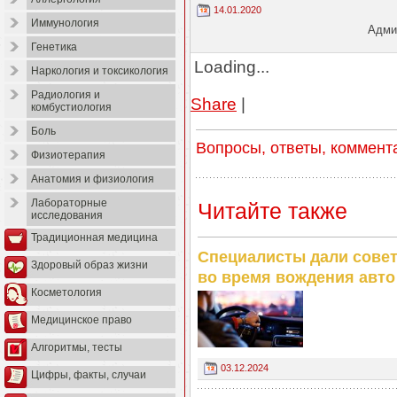
14.01.2020
Иммунология
Админ
Генетика
Loading...
Наркология и токсикология
Радиология и
Share
|
комбустиология
Боль
Вопросы, ответы, коммент
Физиотерапия
Анатомия и физиология
Лабораторные
Читайте также
исследования
Традиционная медицина
Специалисты дали сове
Здоровый образ жизни
во время вождения авто
Косметология
Медицинское право
Алгоритмы, тесты
03.12.2024
Цифры, факты, случаи