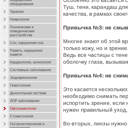
Особенно это касается с
Медицинские
оборудования
Туш, тени, карандаш для
Терапия
качества, в рамках своег
Неврология
Привычка №3: не смыв
Психические и
поведенческие
расстройства
Многие знают об этой вр
Сон, нарушения сна
только кожу, но и зрение
Память, нарушения
Ведь все частицы с тене
памяти
оболочку глаза, вызыва
Кардиология, ангиология
Системные заболевания
Привычка №4: не сним
Эндокринология
Гематология
Это касается нескольки
Дыхательная система
необходимо снимать пер
ЛОР заболевания
испортить зрение, если 
нужен правильный уход, 
Офтальмология
Стоматология
Во-вторых, линзы нужно
Гастроэнтерология и