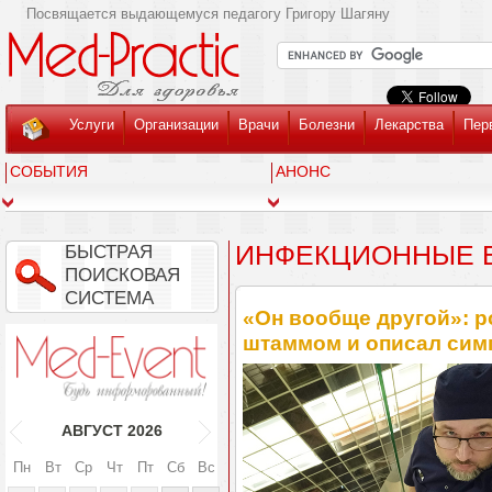
Посвящается выдающемуся педагогу Григору Шагяну
Услуги
Организации
Врачи
Болезни
Лекарства
Пер
СОБЫТИЯ
АНОНС
ИНФЕКЦИОННЫЕ 
БЫСТРАЯ
ПОИСКОВАЯ
СИСТЕМА
«Он вообще другой»: р
штаммом и описал си
АВГУСТ
2026
Пн
Вт
Ср
Чт
Пт
Сб
Вс