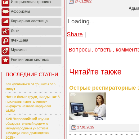
24.01.2022
Историческая хроника
Админ
Афоризмы
Loading...
Карьерная лестница
Дети
Share
|
Женщина
Вопросы, ответы, коммент
Мужчина
Рейтинговая система
Читайте также
ПОСЛЕДНИЕ СТАТЬИ
Как избавиться от тошноты за 5
Острые респираторные з
минут
Нет ни боли в груди, ни одышки: 8
признаков «молчаливого»
инфаркта назвала кардиолог
ФМБА
XVII Всероссийский научно-
образовательный форум с
27.01.2025
международным участием
«Медицинская диагностика –
2025»