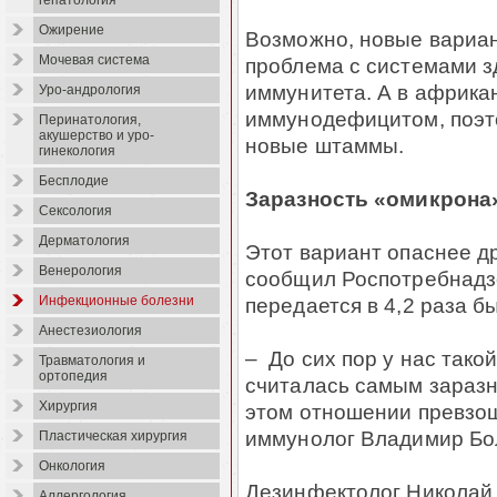
гепатология
Ожирение
Возможно, новые вариан
Мочевая система
проблема с системами з
иммунитета. А в африка
Уро-андрология
иммунодефицитом, поэто
Перинатология,
акушерство и уро-
новые штаммы.
гинекология
Бесплодие
Заразность «омикрона
Сексология
Дерматология
Этот вариант опаснее др
Венерология
сообщил Роспотребнадзо
передается в 4,2 раза б
Инфекционные болезни
Анестезиология
– До сих пор у нас тако
Травматология и
ортопедия
считалась самым заразн
Хирургия
этом отношении превзош
иммунолог Владимир Бо
Пластическая хирургия
Онкология
Дезинфектолог Николай 
Аллергология