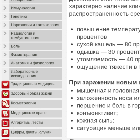
характерно наличие кли
Иммунология
распространенность сре
Генетика
Наркология и токсикология
повышение температу
Радиология и
процентов
комбустиология
сухой кашель — 80 п
Боль
одышка — 30 процент
Физиотерапия
утомляемость — 40 п
Анатомия и физиология
ощущение тяжести в 
Лабораторные
исследования
При заражении новым 
Традиционная медицина
мышечная и головная
Здоровый образ жизни
заложенность носа и
Косметология
першение и боль в го
конъюнктивит;
Медицинское право
кожная сыпь;
Алгоритмы, тесты
сатурация меньше или
Цифры, факты, случаи