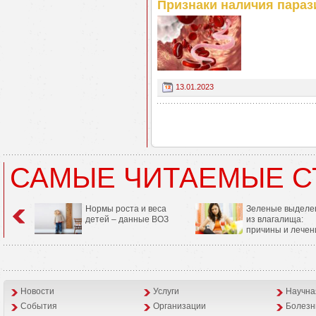
Признаки наличия параз
13.01.2023
САМЫЕ ЧИТАЕМЫЕ С
Нормы роста и веса
Зеленые выделе
детей – данные ВОЗ
из влагалища:
причины и лечен
Новости
Услуги
Научна
События
Организации
Болезн