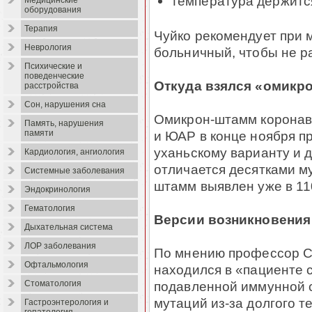
температура держится
Медицинские
оборудования
Терапия
Чуйко рекомендует при
Неврология
больничный, чтобы не р
Психические и
поведенческие
Откуда взялся «омикр
расстройства
Сон, нарушения сна
Омикрон-штамм коронав
Память, нарушения
и ЮАР в конце ноября п
памяти
уханьскому варианту и д
Кардиология, ангиология
отличается десятками м
Системные заболевания
штамм выявлен уже в 110
Эндокринология
Гематология
Версии возникновения
Дыхательная система
ЛОР заболевания
По мнению профессор Ск
Офтальмология
находился в «пациенте 
подавленной иммунной 
Стоматология
мутаций из-за долгого т
Гастроэнтерология и