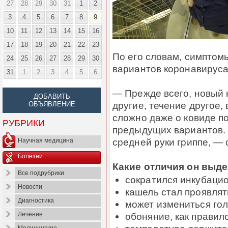
27
28
29
30
31
1
2
3
4
5
6
7
8
9
10
11
12
13
14
15
16
17
18
19
20
21
22
23
По его словам, симптом
24
25
26
27
28
29
30
вариантов коронавируса
31
1
2
3
4
5
6
— Прежде всего, новый 
ДОБАВИТЬ
другие, течение другое,
ОБЪЯВЛЕНИЕ
сложно даже о ковиде по
РУБРИКИ
предыдущих вариантов. 
средней руки гриппе, —
Научная медицина
Болезни
Какие отличия он выд
Все подрубрики
сократился инкубацио
Новости
кашель стал проявлят
Диагностика
может измениться го
обоняние, как правил
Лечение