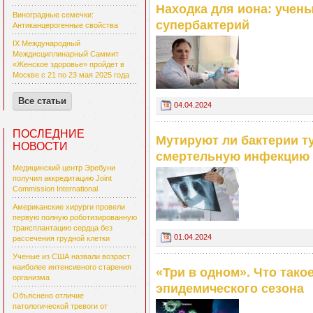
Находка для иона: учен
Виноградные семечки:
супербактерий
Антиканцерогенные свойства
IX Международный
Междисциплинарный Саммит
«Женское здоровье» пройдет в
Москве с 21 по 23 мая 2025 года
Все статьи
04.04.2024
ПОСЛЕДНИЕ
Мутируют ли бактерии т
НОВОСТИ
смертельную инфекцию
Медицинский центр Эребуни
получил аккредитацию Joint
Commission International
Американские хирурги провели
первую полную роботизированную
трансплантацию сердца без
01.04.2024
рассечения грудной клетки
Ученые из США назвали возраст
наиболее интенсивного старения
«Три в одном». Что тако
организма
эпидемического сезона
Объяснено отличие
патологической тревоги от