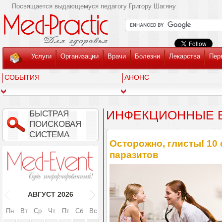
Посвящается выдающемуся педагогу Григору Шагяну
Услуги
Организации
Врачи
Болезни
Лекарства
Пер
СОБЫТИЯ
АНОНС
ИНФЕКЦИОННЫЕ 
БЫСТРАЯ
ПОИСКОВАЯ
СИСТЕМА
Осторожно, глисты! 10
паразитов
АВГУСТ
2026
Пн
Вт
Ср
Чт
Пт
Сб
Вс