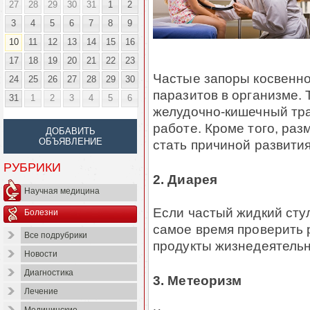
27
28
29
30
31
1
2
3
4
5
6
7
8
9
10
11
12
13
14
15
16
17
18
19
20
21
22
23
Частые запоры косвенно
24
25
26
27
28
29
30
паразитов в организме. 
31
1
2
3
4
5
6
желудочно-кишечный трак
работе. Кроме того, ра
ДОБАВИТЬ
ОБЪЯВЛЕНИЕ
стать причиной развития
РУБРИКИ
2. Диарея
Научная медицина
Если частый жидкий стул
Болезни
самое время проверить 
Все подрубрики
продукты жизнедеятельн
Новости
Диагностика
3. Метеоризм
Лечение