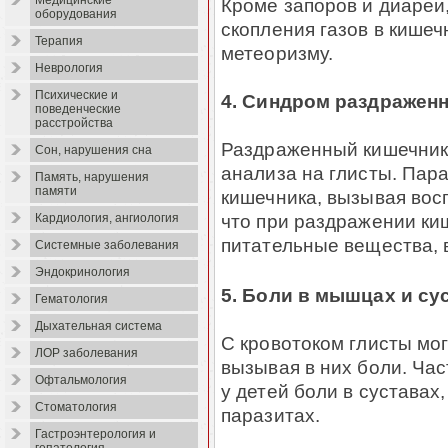
Медицинские
Кроме запоров и диареи,
оборудования
скопления газов в кишеч
Терапия
метеоризму.
Неврология
Психические и
4. Синдром раздражен
поведенческие
расстройства
Раздраженный кишечник 
Сон, нарушения сна
анализа на глисты. Пар
Память, нарушения
памяти
кишечника, вызывая восп
что при раздражении ки
Кардиология, ангиология
питательные вещества, 
Системные заболевания
Эндокринология
5. Боли в мышцах и су
Гематология
Дыхательная система
С кровотоком глисты мо
ЛОР заболевания
вызывая в них боли. Час
Офтальмология
у детей боли в суставах,
Стоматология
паразитах.
Гастроэнтерология и