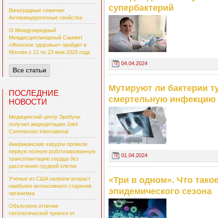
супербактерий
Виноградные семечки:
Антиканцерогенные свойства
IX Международный
Междисциплинарный Саммит
«Женское здоровье» пройдет в
Москве с 21 по 23 мая 2025 года
04.04.2024
Все статьи
Мутируют ли бактерии т
ПОСЛЕДНИЕ
смертельную инфекцию
НОВОСТИ
Медицинский центр Эребуни
получил аккредитацию Joint
Commission International
Американские хирурги провели
первую полную роботизированную
01.04.2024
трансплантацию сердца без
рассечения грудной клетки
«Три в одном». Что тако
Ученые из США назвали возраст
наиболее интенсивного старения
эпидемического сезона
организма
Объяснено отличие
патологической тревоги от