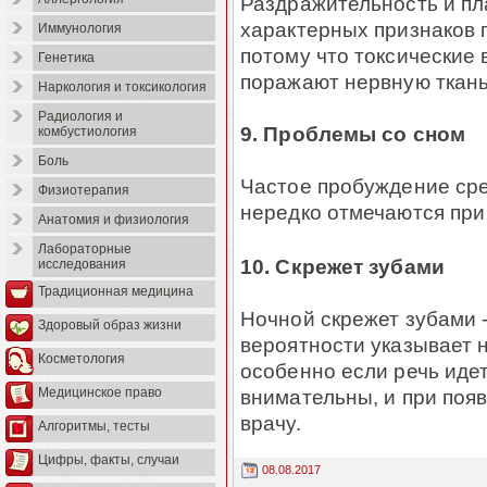
Раздражительность и пла
характерных признаков 
Иммунология
потому что токсические
Генетика
поражают нервную ткань
Наркология и токсикология
Радиология и
9. Проблемы со сном
комбустиология
Боль
Частое пробуждение сре
Физиотерапия
нередко отмечаются при
Анатомия и физиология
Лабораторные
10. Скрежет зубами
исследования
Традиционная медицина
Ночной скрежет зубами -
Здоровый образ жизни
вероятности указывает н
Косметология
особенно если речь иде
внимательны, и при появ
Медицинское право
врачу.
Алгоритмы, тесты
Цифры, факты, случаи
08.08.2017