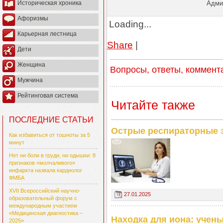
Админ
Историческая хроника
Афоризмы
Loading...
Карьерная лестница
Share
|
Дети
Женщина
Вопросы, ответы, коммент
Мужчина
Рейтинговая система
Читайте также
ПОСЛЕДНИЕ СТАТЬИ
Острые респираторные з
Как избавиться от тошноты за 5
минут
Нет ни боли в груди, ни одышки: 8
признаков «молчаливого»
инфаркта назвала кардиолог
ФМБА
XVII Всероссийский научно-
27.01.2025
образовательный форум с
международным участием
«Медицинская диагностика –
Находка для иона: учен
2025»