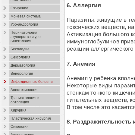
гепатология
6. Аллергия
Ожирение
Мочевая система
Паразиты, живущие в те
Уро-андрология
токсических веществ, н
Перинатология,
Активизация большого к
акушерство и уро-
иммуноглобулинов приво
гинекология
реакции аллергического
Бесплодие
Сексология
7. Анемия
Дерматология
Венерология
Анемия у ребенка вполн
Инфекционные болезни
Некоторые виды паразит
Анестезиология
стенкам тонкого кишечн
Травматология и
питательных веществ, к
ортопедия
В том числе это касаетс
Хирургия
Пластическая хирургия
8. Раздражительность 
Онкология
Аллергология