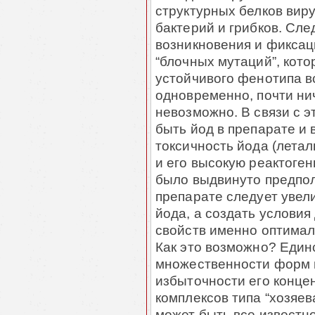
структурных белков вир
бактерий и грибков. Сле
возникновения и фиксац
“блочных мутаций”, кот
устойчивого фенотипа в
одновременно, почти нич
невозможно.
В связи с э
быть йод в препарате и 
токсичность йода (летал
и его высокую реактоген
было выдвинуто предпол
препарате следует увел
йода, а создать услови
свойств именно оптимал
Как это возможно? Един
множественности форм м
избыточности его конце
комплексов типа “хозяева
может быть все известн