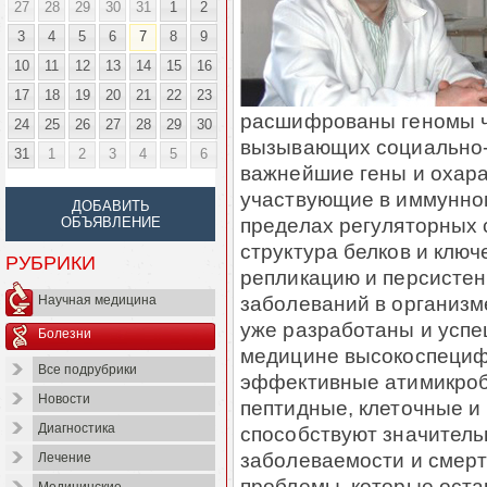
27
28
29
30
31
1
2
3
4
5
6
7
8
9
10
11
12
13
14
15
16
17
18
19
20
21
22
23
расшифрованы геномы че
24
25
26
27
28
29
30
вызывающих социально-
31
1
2
3
4
5
6
важнейшие гены и охара
участвующие в иммунно
ДОБАВИТЬ
пределах регуляторных 
ОБЪЯВЛЕНИЕ
структура белков и клю
РУБРИКИ
репликацию и персисте
заболеваний в организм
Научная медицина
уже разработаны и успе
Болезни
медицине высокоспециф
Все подрубрики
эффективные атимикроб
Новости
пептидные, клеточные и
Диагностика
способствуют значител
заболеваемости и смерт
Лечение
проблемы, которые оста