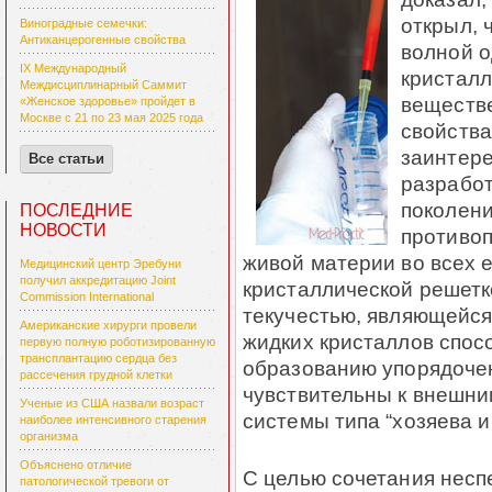
открыл, 
Виноградные семечки:
Антиканцерогенные свойства
волной о
IX Международный
кристалл
Междисциплинарный Саммит
веществе
«Женское здоровье» пройдет в
Москве с 21 по 23 мая 2025 года
свойства
заинтер
Все статьи
разработ
поколени
ПОСЛЕДНИЕ
НОВОСТИ
противоп
живой материи во всех 
Медицинский центр Эребуни
получил аккредитацию Joint
кристаллической решетко
Commission International
текучестью, являющейся
Американские хирурги провели
жидких кристаллов спос
первую полную роботизированную
трансплантацию сердца без
образованию упорядочен
рассечения грудной клетки
чувствительны к внешни
Ученые из США назвали возраст
системы типа “хозяева и 
наиболее интенсивного старения
организма
Объяснено отличие
С целью сочетания несп
патологической тревоги от