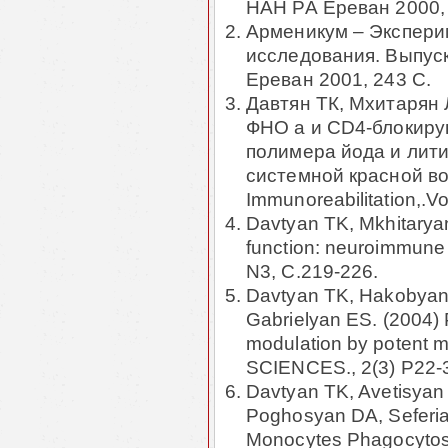
НАН РА Ереван 2000, 
Арменикум – Экспери
исследования. Выпуск
Ереван 2001, 243 С.
Давтян ТК, Мхитарян 
ФНО a и CD4-блокиру
полимера йода и лит
системной красной волч
Immunoreabilitation,.Vo
Davtyan TK, Mkhitaryan
function: neuroimmune 
N3, С.219-226.
Davtyan TK, Hakobyan
Gabrielyan ES. (2004)
modulation by potent m
SCIENCES., 2(3) P22-
Davtyan TK, Avetisya
Poghosyan DA, Seferia
Monocytes Phagocytosis