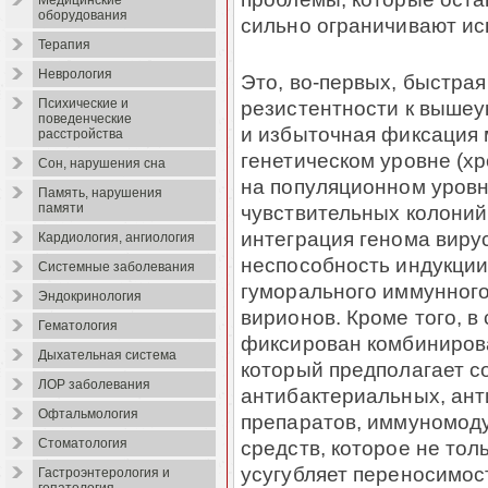
Медицинские
оборудования
сильно ограничивают ис
Терапия
Неврология
Это, во-первых, быстра
резистентности к выше
Психические и
поведенческие
и избыточная фиксация 
расстройства
генетическом уровне (х
Сон, нарушения сна
на популяционном уровн
Память, нарушения
чувствительных колоний
памяти
интеграция генома вирус
Кардиология, ангиология
неспособность индукции
Системные заболевания
гуморального иммунного
Эндокринология
вирионов. Кроме того, 
Гематология
фиксирован комбиниров
Дыхательная система
который предполагает с
ЛОР заболевания
антибактериальных, ан
Офтальмология
препаратов, иммуномоду
средств, которое не тол
Стоматология
усугубляет переносимос
Гастроэнтерология и