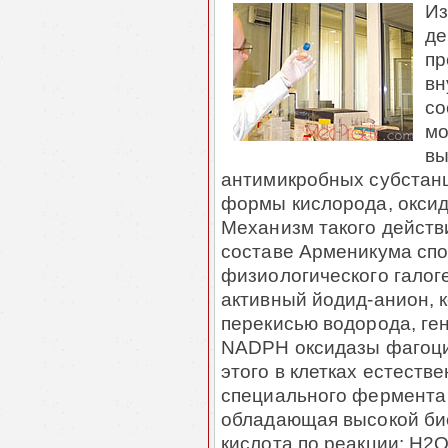
Из
де
пр
вн
со
мо
вы
антимикробных субстанц
формы кислорода, оксид
Механизм такого действи
составе Арменикума сп
физиологического галог
активный йодид-анион, к
перекисью водорода, ге
NADPH оксидазы фагоцито
этого в клетках естеств
специального фермента 
обладающая высокой би
кислота по реакции:
H2O