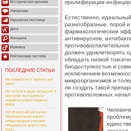
пролиферации инфициро
Историческая хроника
Афоризмы
Естественно, идеальный
Карьерная лестница
разнообразные, порой 
Дети
фармакологические эфф
антивирусное, антибак
Женщина
противовоспалительное 
Мужчина
должен удовлетворять 
Рейтинговая система
обладать низкой токсич
биодоступностью и совм
ПОСЛЕДНИЕ СТАТЬИ
исключением возможнос
микроорганизмов и толе
Как избавиться от тошноты за 5
минут
ли создать такой препар
Нет ни боли в груди, ни одышки: 8
противоположных начал
признаков «молчаливого»
инфаркта назвала кардиолог
ФМБА
Человече
XVII Всероссийский научно-
проблему
образовательный форум с
международным участием
единств
«Медицинская диагностика –
доказал,
2025»