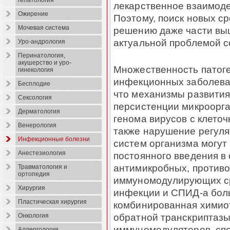
гепатология
лекарственное взаимод
Ожирение
Поэтому, поиск новых ср
Мочевая система
решению даже части вы
актуальной проблемой с
Уро-андрология
Перинатология,
акушерство и уро-
Множественность патог
гинекология
инфекционных заболеван
Бесплодие
что механизмы развития
Сексология
персистенции микроорга
Дерматология
генома вирусов с клето
Венерология
также нарушение регул
Инфекционные болезни
систем организма могут
Анестезиология
постоянного введения в 
антимикробных, против
Травматология и
ортопедия
иммуномодулирующих ср
Хирургия
инфекции и СПИД-а бол
Пластическая хирургия
комбинированная химиот
обратной транскриптазы,
Онкология
иммуномодуляторов, сп
Аллергология