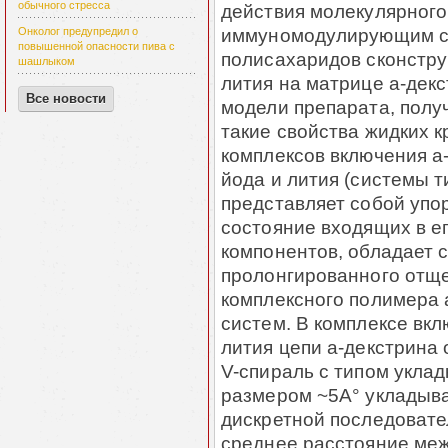
обычного стресса
действия молекулярного
иммуномодулирующим с
Онколог предупредил о
повышенной опасности пива с
полисахаридов сконстру
шашлыком
лития на матрице a-дек
Все новости
модели препарата, полу
такие свойства жидких 
комплексов включения a
йода и лития (системы ти
представляет собой упо
состояние входящих в е
компонентов, обладает 
пролонгированного отще
комплексного полимера 
систем. В комплексе вк
лития цепи a-декстрина
V-спираль с типом укла
размером ~5А° укладыва
дискретной последователь
среднее расстояние меж