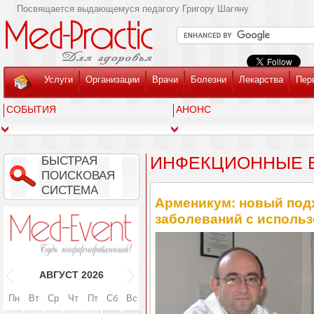
Посвящается выдающемуся педагогу Григору Шагяну
Услуги
Организации
Врачи
Болезни
Лекарства
Пер
СОБЫТИЯ
АНОНС
ИНФЕКЦИОННЫЕ 
БЫСТРАЯ
ПОИСКОВАЯ
СИСТЕМА
Арменикум: новый под
заболеваний с исполь
АВГУСТ
2026
Пн
Вт
Ср
Чт
Пт
Сб
Вс