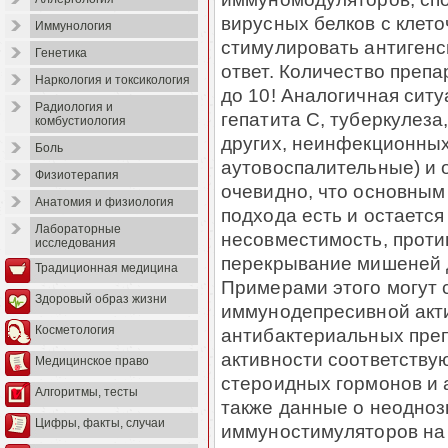
вирусных белков с клет
Иммунология
стимулировать антиген
Генетика
ответ. Количество препа
Наркология и токсикология
до 10! Аналогичная сит
Радиология и
гепатита С, туберкулеза
комбустиология
других, неинфекционны
Боль
аутовоспалительные) и 
Физиотерапия
очевидно, что основным
Анатомия и физиология
подхода есть и остаетс
Лабораторные
несовместимость, прот
исследования
перекрывание мишеней д
Традиционная медицина
Примерами этого могут
Здоровый образ жизни
иммунодепресивной акт
Косметология
антибактериальных пре
активности соответству
Медицинское право
стероидных гормонов и 
Алгоритмы, тесты
также данные о неодноз
Цифры, факты, случаи
иммуностимуляторов на 