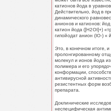
катионов йода в уравно
Действительно, йод в п
динамического равнове
анионов и катионов:
йод 
катион йода ([H2OI]+)
«
т
гипойодат анион (IO-)
«
й
Это, в конечном итоге, и
пролонгированному от
молекул и ионов йода из
полимера и его упорядо
конформации, способств
антивирусной активнос
резистентных форм возб
препарата.
Доклинические исследов
неспецифическая антим