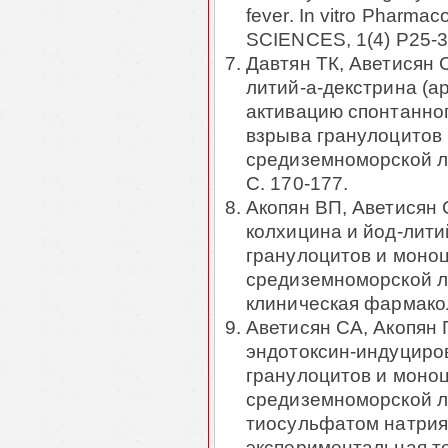
fever. In vitro Pharma
SCIENCES, 1(4) P25-3
Давтян ТК, Аветисян 
литий-a-декстрина (а
активацию спонтанно
взрыва гранулоцитов
средиземноморской ли
С. 170-177.
Акопян ВП, Аветисян 
колхицина и йод-лити
гранулоцитов и моно
средиземноморской л
клиническая фармаколо
Аветисян СА, Акопян 
эндотоксин-индуциро
гранулоцитов и моно
средиземноморской л
тиосульфатом натрия
экспериментальная тер