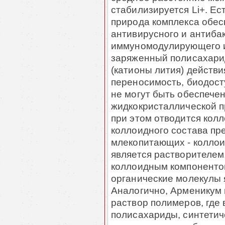
стабилизируется Li+. Е
природа комплекса обес
антивирусного и антиба
иммуномодулирующего и
заряженный полисахарид
(катионы лития) действи
переносимость, биодост
не могут быть обеспече
жидкокристаллической п
при этом отводится колл
коллоидного состава пр
млекопитающих - коллои
является растворителем,
коллоидным компоненто
органические молекулы
Аналогично, Арменикум 
раствор полимеров, где 
полисахариды, синтетич