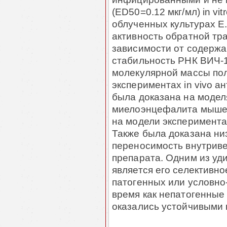
(ED50=0.12 мкг/мл) in vi
облученных культурах E.
активность обратной тра
зависимости от содержа
стабильность РНК ВИЧ-1 
молекулярной массы по
экспериментах in vivo 
была доказана на модел
миелоэнцефалита мышей
на модели эксперимента
Также была доказана ни
переносимость внутрив
препарата. Одним из уд
является его селективн
патогенных или условно-
время как непатогенны
оказались устойчивыми к