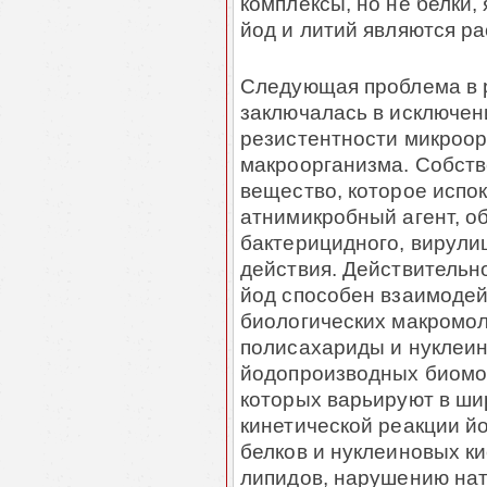
комплексы, но не белки
йод и литий являются р
Следующая проблема в р
заключалась в исключе
резистентности микроор
макроорганизма. Собств
вещество, которое испо
атнимикробный агент, 
бактерицидного, вирули
действия. Действительн
йод способен взаимодей
биологических макромол
полисахариды и нуклеи
йодопроизводных биомол
которых варьируют в ши
кинетической реакции й
белков и нуклеиновых к
липидов, нарушению нат