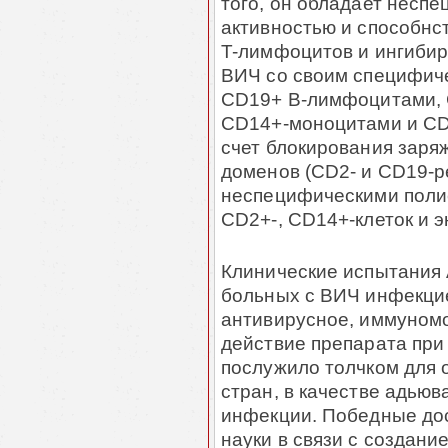
того, он обладает несп
активностью и способнс
T-лимфоцитов и ингибир
ВИЧ со своим специфиче
CD19+ В-лимфоцитами, 
CD14+-моноцитами и CD
счет блокирования заря
доменов (CD2- и CD19-р
неспецифическими пол
CD2+-, CD14+-клеток и э
Клинические испытания 
больных с ВИЧ инфекци
антивирусное, иммуном
действие препарата при
послужило толчком для 
стран, в качестве адью
инфекции. Победные до
науки в связи с создан