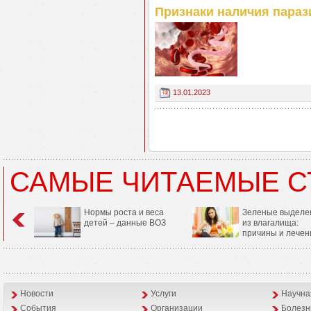
Признаки наличия параз
13.01.2023
САМЫЕ ЧИТАЕМЫЕ С
Нормы роста и веса
Зеленые выделе
детей – данные ВОЗ
из влагалища:
причины и лечен
Новости
Услуги
Научна
События
Организации
Болезн