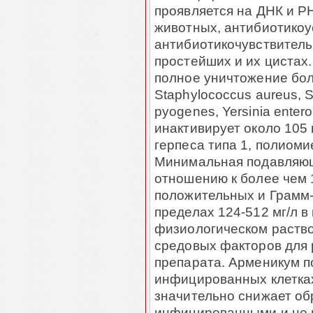
проявляется на ДНК и Р
животных, антибиотикоу
антибиотикочувствитель
простейших и их цистах.
полное уничтожение боле
Staphylococcus aureus, S
pyogenes, Yersinia entero
инактивирует около 105
герпеса типа 1, полиом
Минимальная подавляющ
отношению к более чем 
положительных и Грамм-
пределах 124-512 мг/л в 
физиологическом раство
средовых факторов для
препарата. Арменикум п
инфицированных клетках
значительно снижает об
инфицированными и не