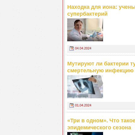
Находка для иона: учен
супербактерий
04.04.2024
Мутируют ли бактерии т
смертельную инфекцию
01.04.2024
«Три в одном». Что тако
эпидемического сезона