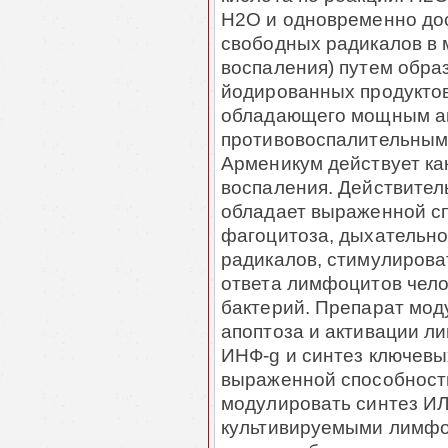
H2O
и одновременно дос
свободных радикалов в 
воспаления) путем обра
йодированных продуктов
обладающего мощным а
противовоспалительными
Арменикум действует ка
воспаления. Действител
обладает выраженной с
фагоцитоза, дыхательно
радикалов, стимулирова
ответа лимфоцитов чело
бактерий. Препарат мо
апоптоза и активации л
ИНФ-g и синтез ключевы
выраженной способност
модулировать синтез ИЛ
культивируемыми лимфо