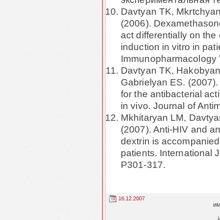
Davtyan TK, Mkrtchya
(2006). Dexamethasone,
act differentially on th
induction in vitro in pa
Immunopharmacology V
Davtyan TK, Hakobyan
Gabrielyan ES. (2007).
for the antibacterial act
in vivo. Journal of Ant
Mkhitaryan LM, Davtya
(2007). Anti-HIV and ant
dextrin is accompanied 
patients. International 
P301-317.
16.12.2007
им