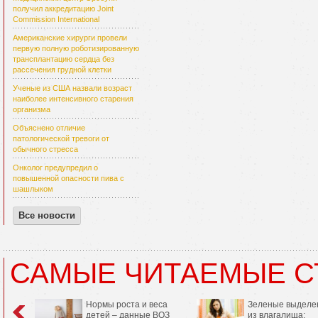
получил аккредитацию Joint
Commission International
Американские хирурги провели
первую полную роботизированную
трансплантацию сердца без
рассечения грудной клетки
Ученые из США назвали возраст
наиболее интенсивного старения
организма
Объяснено отличие
патологической тревоги от
обычного стресса
Онколог предупредил о
повышенной опасности пива с
шашлыком
Все новости
САМЫЕ ЧИТАЕМЫЕ С
Нормы роста и веса
Зеленые выделе
детей – данные ВОЗ
из влагалища: