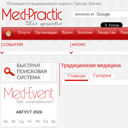
Посвящается выдающемуся педагогу Григору Шагяну
Услуги
Организации
Врачи
Болезни
Лекарства
Пер
СОБЫТИЯ
АНОНС
Традиционная медицина
БЫСТРАЯ
ПОИСКОВАЯ
Галерея
Главная
СИСТЕМА
АВГУСТ
2026
Пн
Вт
Ср
Чт
Пт
Сб
Вс