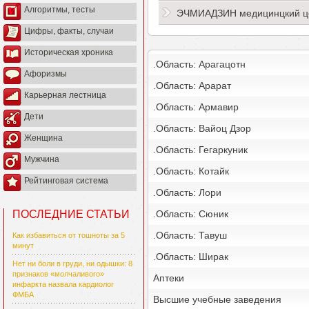
Алгоритмы, тесты
ЭЧМИАДЗИН медицинцкий ц
Цифры, факты, случаи
Историческая хроника
.Область: Арагацотн
Афоризмы
.Область: Арарат
Карьерная лестница
.Область: Армавир
Дети
.Область: Вайоц Дзор
Женщина
.Область: Гегаркуник
Мужчина
.Область: Котайк
Рейтинговая система
.Область: Лори
.Область: Сюник
ПОСЛЕДНИЕ СТАТЬИ
.Область: Тавуш
Как избавиться от тошноты за 5
минут
.Область: Ширак
Нет ни боли в груди, ни одышки: 8
признаков «молчаливого»
Аптеки
инфаркта назвала кардиолог
ФМБА
Высшие учебные заведения