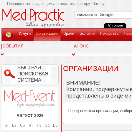
Посвящается выдающемуся педагогу Григору Шагяну
Услуги
Организации
Врачи
Болезни
Лекарства
Пер
СОБЫТИЯ
АНОНС
ОРГАНИЗАЦИИ
БЫСТРАЯ
ПОИСКОВАЯ
СИСТЕМА
ВНИМАНИЕ!
Компании, подчеркнутые
представлены в виде ми
Перед поиском организации, выбер
АВГУСТ
2026
Пн
Вт
Ср
Чт
Пт
Сб
Вс