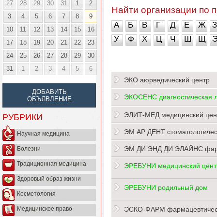
27
28
29
30
31
1
2
Найти организации по п
3
4
5
6
7
8
9
А
Б
В
Г
Д
Е
Ж
З
10
11
12
13
14
15
16
У
Ф
Х
Ц
Ч
Ш
Щ
17
18
19
20
21
22
23
24
25
26
27
28
29
30
31
1
2
3
4
5
6
ЭКО аюрведический центр
ДОБАВИТЬ
ЭКОСЕНС диагностическая 
ОБЪЯВЛЕНИЕ
ЭЛИТ-МЕД медицинский цен
РУБРИКИ
ЭМ АР ДЕНТ стоматологичес
Научная медицина
ЭМ ДИ ЭНД ДИ ЭЛАЙНС фар
Болезни
Традиционная медицина
ЭРЕБУНИ медицинский цент
Здоровый образ жизни
ЭРЕБУНИ родильный дом
Косметология
ЭСКО-ФАРМ фармацевтическ
Медицинское право