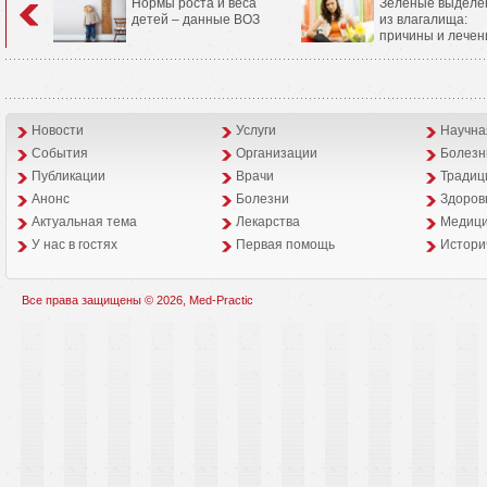
Нормы роста и веса
Зеленые выделе
детей – данные ВОЗ
из влагалища:
причины и лечен
Новости
Услуги
Научна
События
Организации
Болезн
Публикации
Врачи
Традиц
Анонс
Болезни
Здоров
Aктуальная тема
Лекарства
Медици
У нас в гостях
Первая помощь
Истори
Все права защищены © 2026, Med-Practic