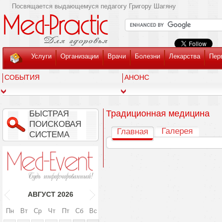
Посвящается выдающемуся педагогу Григору Шагяну
Услуги
Организации
Врачи
Болезни
Лекарства
Пер
СОБЫТИЯ
АНОНС
Традиционная медицина
БЫСТРАЯ
ПОИСКОВАЯ
Галерея
Главная
СИСТЕМА
АВГУСТ
2026
Пн
Вт
Ср
Чт
Пт
Сб
Вс