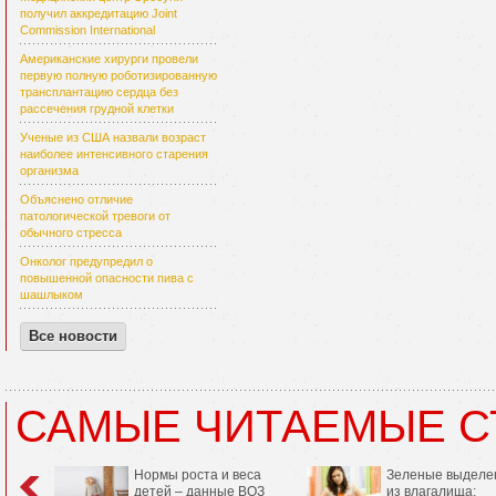
получил аккредитацию Joint
Commission International
Американские хирурги провели
первую полную роботизированную
трансплантацию сердца без
рассечения грудной клетки
Ученые из США назвали возраст
наиболее интенсивного старения
организма
Объяснено отличие
патологической тревоги от
обычного стресса
Онколог предупредил о
повышенной опасности пива с
шашлыком
Все новости
САМЫЕ ЧИТАЕМЫЕ С
Нормы роста и веса
Зеленые выделе
детей – данные ВОЗ
из влагалища: