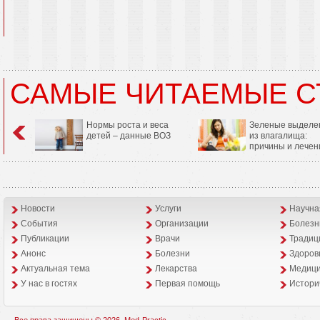
САМЫЕ ЧИТАЕМЫЕ С
Нормы роста и веса
Зеленые выделе
детей – данные ВОЗ
из влагалища:
причины и лечен
Новости
Услуги
Научна
События
Организации
Болезн
Публикации
Врачи
Традиц
Анонс
Болезни
Здоров
Aктуальная тема
Лекарства
Медици
У нас в гостях
Первая помощь
Истори