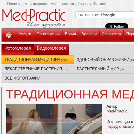
Посвящается выдающемуся педагогу Григору Шагяну
Услуги
Организации
Врачи
Болезни
Лекарства
Пер
Фотогалерея
Видеогалерея
ТРАДИЦИОННАЯ МЕДИЦИНА
ЗДОРОВЫЙ ОБРАЗ ЖИЗНИ
(25)
(5)
ЛЕКАРСТВЕННЫЕ РАСТЕНИЯ
РАСТИТЕЛЬНЫЙ МИР
(85)
(5)
ВСЕ ФОТОГРАФИИ
ТРАДИЦИОННАЯ МЕ
Автор
Med-Practic
Информация о
Перед стомато