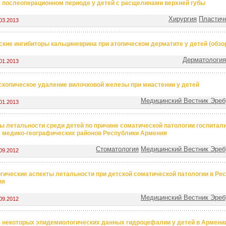
 послеоперационном периоде у детей с расщелинами верхней губы
Хирургия
Пластич
03.2013
ские ингибиторы кальциневрина при атопическом дерматите у детей (обзо
Дерматология
01.2013
скопическое удаление вилочковой железы при миастении у детей
Медицинский Вестник Эребу
01.2013
ы летальности среди детей по причине соматической патологии госпитал
 медико-географических районов Республики Армения
Стоматология
Медицинский Вестник Эребу
09.2012
гические аспекты летальности при детской соматической патологии в Ре
ия
Медицинский Вестник Эребу
09.2012
 некоторых эпидемиологических данных гидроцефалии у детей в Армени