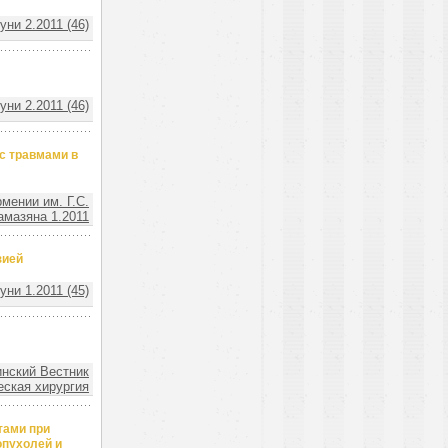
ни 2.2011 (46)
ни 2.2011 (46)
с травмами в
мении им. Г.С.
амазяна 1.2011
зией
ни 1.2011 (45)
нский Вестник
еская хирургия
тами при
опухолей и