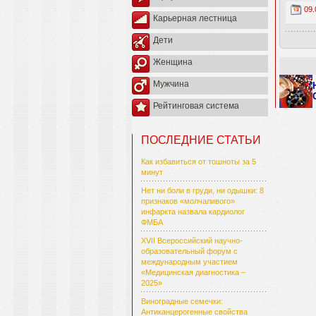
09.
Карьерная лестница
Дети
Женщина
Мужчина
Рейтинговая система
ПОСЛЕДНИЕ СТАТЬИ
Как избавиться от тошноты за 5
минут
Нет ни боли в груди, ни одышки: 8
признаков «молчаливого»
инфаркта назвала кардиолог
ФМБА
XVII Всероссийский научно-
образовательный форум с
международным участием
«Медицинская диагностика –
2025»
Виноградные семечки:
Антиканцерогенные свойства