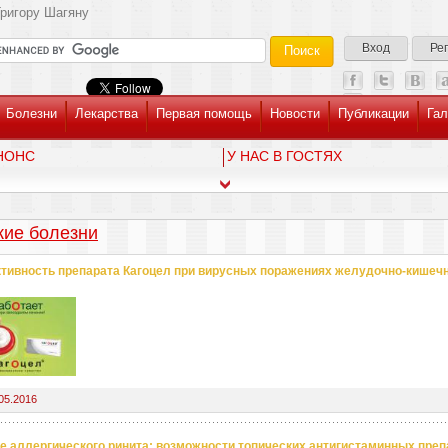
ригору Шагяну
Вход
Ре
Болезни
Лекарства
Первая помощь
Новости
Публикации
Гал
НОНС
У НАС В ГОСТЯХ
кие болезни
ивность препарата Кагоцел при вирусных поражениях желудочно-кишечно
05.2016
е аллергического ринита: возможности топических антигистаминных преп