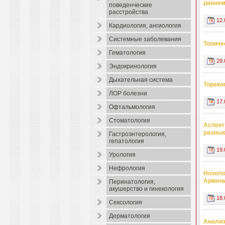
раннем
поведенческие
расстройства
12.
Кардиология, ангиология
Системные заболевания
Топиче
Гематология
29.
Эндокринология
Дыхательная система
Торако
ЛОР болезни
17.
Офтальмология
Стоматология
Аспект
разных
Гастроэнтерология,
гепатология
19.
Урология
Нефрология
Нозоло
Армен
Перинатология,
акушерство и гинекология
18.
Сексология
Дерматология
Анализ