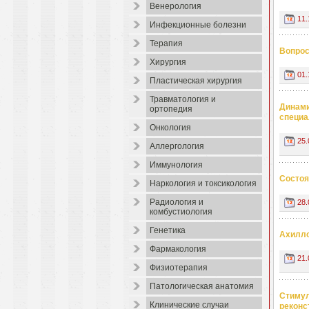
Венерология
11.
Инфекционные болезни
Терапия
Вопрос
Хирургия
01.
Пластическая хирургия
Травматология и
Динами
ортопедия
специа
Онкология
25.
Аллергология
Иммунология
Состоя
Наркология и токсикология
Радиология и
28.
комбустиология
Генетика
Ахилло
Фармакология
21.
Физиотерапия
Патологическая анатомия
Стимул
Клинические случаи
реконс