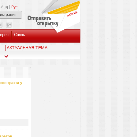
|
Հայ
Рус
гистрация
ерея
Связь
AКТУАЛЬНАЯ ТЕМА
го тракта у
аратов