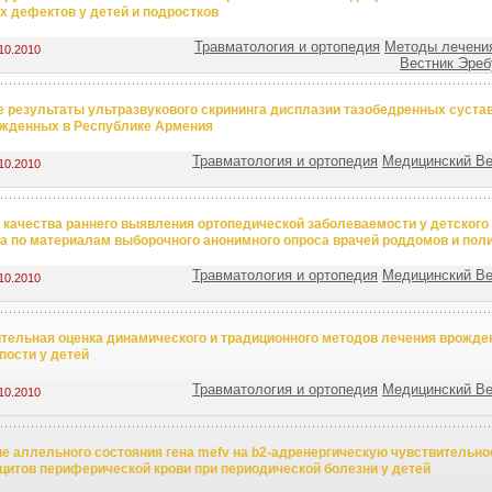
х дефектов у детей и подростков
Травматология и ортопедия
Методы лечени
10.2010
Вестник Эребу
 результаты ультразвукового скрининга дисплазии тазобедренных суста
жденных в Республике Армения
Травматология и ортопедия
Медицинский Ве
10.2010
 качества раннего выявления ортопедической заболеваемости у детского 
а по материалам выборочного анонимного опроса врачей роддомов и пол
Травматология и ортопедия
Медицинский Ве
10.2010
тельная оценка динамического и традиционного методов лечения врожде
пости у детей
Травматология и ортопедия
Медицинский Ве
10.2010
е аллельного состояния гена mefv на b2-адренергическую чувствительнос
итов периферической крови при периодической болезни у детей