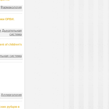
Фармакология
ики ОРВИ.
я
Дыхательная
система
t of children’s
льная система
Аллергология
ских рубцов в