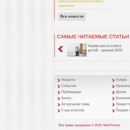
повышенной опасности пива с
шашлыком
Все новости
САМЫЕ ЧИТАЕМЫЕ СТАТЬИ
Нормы роста и веса
детей – данные ВОЗ
Новости
Услуги
События
Организ
Публикации
Врачи
Анонс
Болезни
Aктуальная тема
Лекарст
У нас в гостях
Первая 
Все права защищены © 2026, Med-Practic