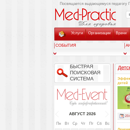
Посвящается выдающемуся педагогу Г
Услуги
Организации
Врачи
СОБЫТИЯ
А
БЫСТРАЯ
Детс
ПОИСКОВАЯ
СИСТЕМА
Эффект
детей
АВГУСТ
2026
23.
Пн
Вт
Ср
Чт
Пт
Сб
Вс
Лечени