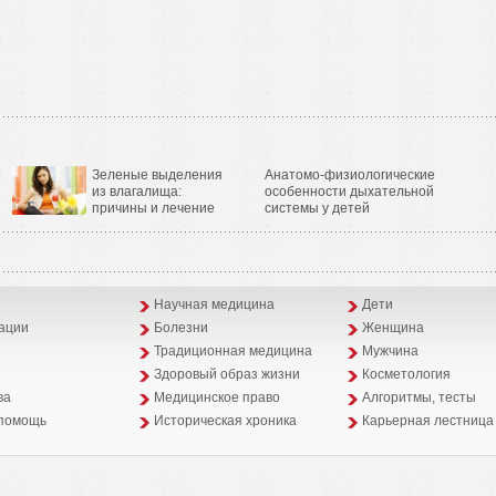
Зеленые выделения
Анатомо-физиологические
из влагалища:
особенности дыхательной
причины и лечение
системы у детей
Научная медицина
Дети
ации
Болезни
Женщина
Традиционная медицина
Мужчина
Здоровый образ жизни
Косметология
ва
Медицинское право
Алгоритмы, тесты
помощь
Историческая хроника
Карьерная лестница