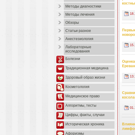
костны
Методы диагностики
18.
Методы лечения
Обзоры
Первые
Статьи разное
новоро
Анестезиология
15.
Лабораторные
исследования
Болезни
Оценка
Ереван
Традиционная медицина
13.
Здоровый образ жизни
Косметология
Сравни
Медицинское право
косола
Алгоритмы, тесты
01.
Цифры, факты, случаи
Влияни
Историческая хроника
лимфоц
Афоризмы