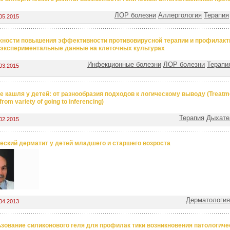
ЛОР болезни
Аллергология
Терапия
05.2015
ности повышения эффективности противовирусной терапии и профилакт
экспериментальные данные на клеточных культурах
Инфекционные болезни
ЛОР болезни
Терапи
03.2015
е кашля у детей: от разнообразия подходов к логическому выводу (Treatmen
from variety of going to inferencing)
Терапия
Дыхате
02.2015
еский дерматит у детей младшего и старшего возроста
Дерматология
04.2013
зование силиконового геля для профилак тики возникновения патологиче