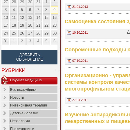
27
28
29
30
31
1
2
21.01.2013
3
4
5
6
7
8
9
10
11
12
13
14
15
16
Самооценка состояния 
17
18
19
20
21
22
23
А
10.10.2011
24
25
26
27
28
29
30
31
1
2
3
4
5
6
Современные подходы к 
ДОБАВИТЬ
ОБЪЯВЛЕНИЕ
07.10.2011
РУБРИКИ
Организационно - упра
Научная медицина
системы контроля качес
многопрофильном стаци
Все подрубрики
Новости
27.04.2011
Интенсивная терапия
Детские болезни
Изучение антирадикальн
лекарственных и пищев
Неврология
Психические и