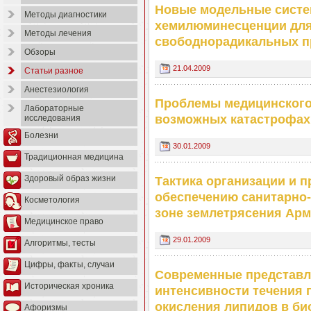
Новые модельные сист
Методы диагностики
хемилюминесценции для
Методы лечения
свободнорадикальных п
Обзоры
21.04.2009
Статьи разное
Анестезиология
Проблемы медицинского
Лабораторные
возможных катастрофах
исследования
Болезни
30.01.2009
Традиционная медицина
Здоровый образ жизни
Тактика организации и 
обеспечению санитарно-
Косметология
зоне землетрясения Арм
Медицинское право
29.01.2009
Алгоритмы, тесты
Цифры, факты, случаи
Современные представл
Историческая хроника
интенсивности течения 
окисления липидов в би
Афоризмы