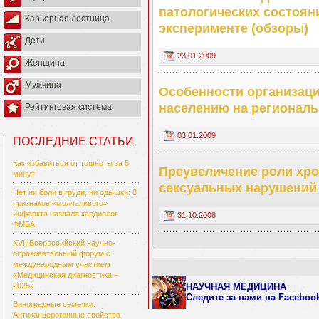
патологических состоян
Карьерная лестница
эксперименте (обзоры)
Дети
23.01.2009
Женщина
Мужчина
Особенности организац
населению на регионал
Рейтинговая система
03.01.2009
ПОСЛЕДНИЕ СТАТЬИ
Как избавиться от тошноты за 5
Преувеличение роли хро
минут
сексуальных нарушений
Нет ни боли в груди, ни одышки: 8
признаков «молчаливого»
инфаркта назвала кардиолог
31.10.2008
ФМБА
XVII Всероссийский научно-
образовательный форум с
международным участием
«Медицинская диагностика –
НАУЧНАЯ МЕДИЦИНА
2025»
Следите за нами
на Faceboo
Виноградные семечки:
Антиканцерогенные свойства