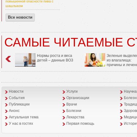
повышенной опасности пива с
шашлыком
Все новости
САМЫЕ ЧИТАЕМЫЕ С
Нормы роста и веса
Зеленые выделе
детей – данные ВОЗ
из влагалища:
причины и лечен
Новости
Услуги
Научна
События
Организации
Болезн
Публикации
Врачи
Традиц
Анонс
Болезни
Здоров
Aктуальная тема
Лекарства
Медици
У нас в гостях
Первая помощь
Истори