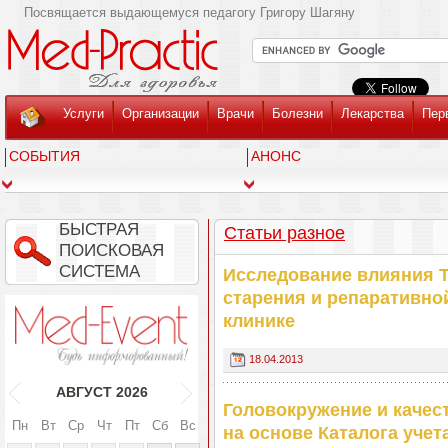
Посвящается выдающемуся педагогу Григору Шагяну
Услуги
Организации
Врачи
Болезни
Лекарства
Пер
СОБЫТИЯ
АНОНС
БЫСТРАЯ
Статьи разное
ПОИСКОВАЯ
СИСТЕМА
Исследование влияния 
старения и репаративно
клинике
18.04.2013
АВГУСТ
2026
Головокружение и качес
Пн
Вт
Ср
Чт
Пт
Сб
Вс
на основе Каталога учет