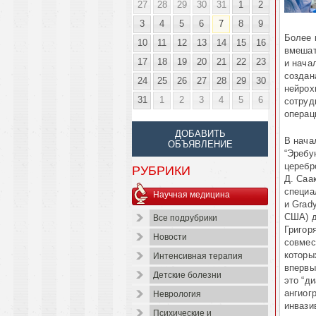
27
28
29
30
31
1
2
3
4
5
6
7
8
9
Более 
10
11
12
13
14
15
16
вмешат
17
18
19
20
21
22
23
и нача
создан
24
25
26
27
28
29
30
нейрох
31
1
2
3
4
5
6
сотруд
операц
ДОБАВИТЬ
В нача
ОБЪЯВЛЕНИЕ
“Эребу
церебр
РУБРИКИ
Д. Саа
специа
Научная медицина
и Grady
США) 
Все подрубрики
Григор
Новости
совмес
которы
Интенсивная терапия
впервы
Детские болезни
это “д
ангиог
Неврология
инвази
Психические и