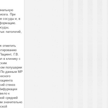
пинальную
мозга. При
е сосуды и, в
ьформацию.
осуды,
тых патологий,
я отметить
нтированию
Пациент, Г.В.
ил в клинику с
еским
вом полушарии
. По данным МР
ческого
пациента
кий стеноз
 бифуркации
вело к
вой средней
ым значительно
еской