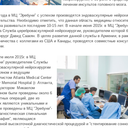
лечении инсультов головного мозга.
года в МЦ “Эребуни” с успехом производятся эндоваскулярные нейрохи
ельства. Необходимо отметить, что данная область медицины относит
ла развиваться последние 10-15 лет. В начале июня 2015г. в МЦ “Эребу
а Служба цереброваскулярной нейрохирургии, руководителем которой 
ирург Давид Саакян. В целях развития данной службы в Армении, в ра
ничества с коллегами из США и Канады, проводятся совместные консу
ии.
ле июля 2015г. в МЦ
ни” руководителем Службы
оваскулярной нейрохирургии
кяном и ведущим
листом Atlanta Medical Center
 Memorial Hospital (г. Атланта,
доктором Микаелом
яном были проведены около 6
тных операций, две из
х являются уникальными и
е проведены в МЦ “Эребуни”-
иагностическая спинальная
рафия”, являющаяся
вной высокоточной диагностической процедурой и “стентирование сонно