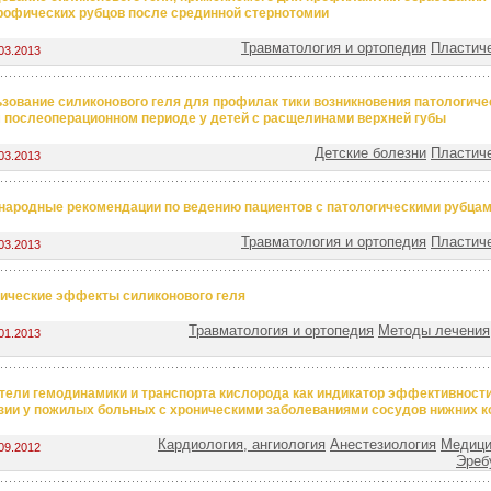
рофических рубцов после срединной стернотомии
Травматология и ортопедия
Пластиче
03.2013
зование силиконового геля для профилак тики возникновения патологиче
 послеоперационном периоде у детей с расщелинами верхней губы
Детские болезни
Пластиче
03.2013
ародные рекомендации по ведению пациентов с патологическими рубца
Травматология и ортопедия
Пластиче
03.2013
ические эффекты силиконового геля
Травматология и ортопедия
Методы лечения
01.2013
тели гемодинамики и транспорта кислорода как индикатор эффективност
зии у пожилых больных с хроническими заболеваниями сосудов нижних к
Кардиология, ангиология
Анестезиология
Медици
09.2012
Эребу