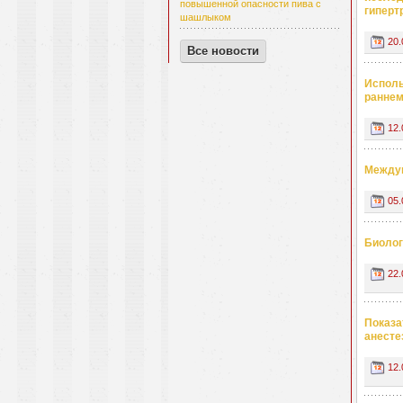
повышенной опасности пива с
гиперт
шашлыком
20.
Все новости
Исполь
раннем
12.
Междун
05.
Биолог
22.
Показа
анесте
12.