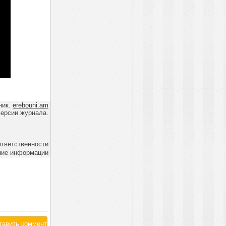
ник.
erebouni.am
версии журнала.
ответственности
ние информации