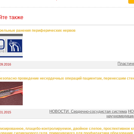
йте также
рельные ранения периферических нервов
Пластиче
09.2016
безопасно проведение несердечных операций пациентам, перенесшим сте
НОВОСТИ. Сердечно-сосудистая система
НО
01.2015
научномедицин
изированное, плацебо-контролируемое, двойное слепое, проспективное к
ование силиконового геля, применяемого для профилактики образования