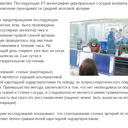
матики. Последующая КТ-ангиография церебральных сосудов выявила
новление проходимости средней мозговой артерии.
х предотвращения последующих
еских атак, была произведена
скулярная ангиопластика и
рование правой сонной артерии.
ия проводилась под местным
ливанием в течение часа. На
щий день пациент уже был на ногах
выписан на 2-ые сутки в
творительном состоянии.
рование сонных (каротидных)
й является хорошей альтернативой
ой каротидной эндартерэктомии по поводу их атеросклеротического по
а. Преимущество метода заключается в том, что нет необходимости общ
а тканей и стенки сосуда, и следовательно является менее травматичн
ность быстрого п/о восстановления (пациент может быть выписан на вт
операции).
ние исследования показывают, что стентирование сонных артерий по 
упает более травматичной каротидной эндартерэктомии.