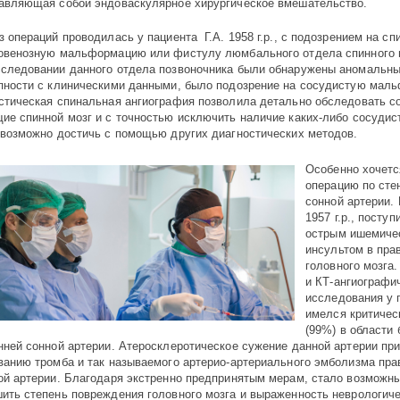
авляющая собой эндоваскулярное хирургическое вмешательство.
з операций проводилась у пациента Г.А. 1958 г.р., с подозрением на с
овенозную мальформацию или фистулу люмбального отдела спинного 
следовании данного отдела позвоночника были обнаружены аномальны
пности с клиническими данными, было подозрение на сосудистую мал
стическая спинальная ангиография позволила детально обследовать с
ие спинной мозг и с точностью исключить наличие каких-либо сосудис
евозможно достичь с помощью других диагностических методов.
Особенно хочетс
операцию по сте
сонной артерии. 
1957 г.р., поступ
острым ишемич
инсультом в пра
головного мозга
и КТ-ангиографи
исследования у 
имелся критичес
(99%) в области
нней сонной артерии. Атеросклеротическое сужение данной артерии при
ванию тромба и так называемого артерио-артериального эмболизма пра
ой артерии. Благодаря экстренно предпринятым мерам, стало возможн
ить степень повреждения головного мозга и выраженность неврологич