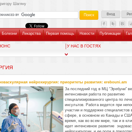
ригору Шагяну
Вход
Ре
Болезни
Лекарства
Первая помощь
Новости
Публикации
Гал
НОНС
У НАС В ГОСТЯХ
РГИЯ
оваскулярная нейрохирургия: приоритеты развития: erebouni.am
За последний год в МЦ “Эребуни” в
интенсивная работа по развитию
специализированного центра по леч
инсультов. Работа ведется при неп
участии и поддержке специалистов 
сфере, в основном из Канады и СШ
время, как во всем мире, так и в кл
идет интенсивное развитие эндова
нейрохирургии, и ее роли в предотв