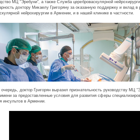
дство МЦ “Эребуни”, а также Служба цереброваскулярной нейрохирург
арность доктору Микаелу Григоряну за оказанную поддержку и вклад в 
скулярной нейрохирургии в Армении, и в нашей клинике в частности.
 очередь, доктор Григорян выразил признательность руководству МЦ “Э
 имени за предоставленные условия для развития сферы специализиро
я инсультов в Армении.