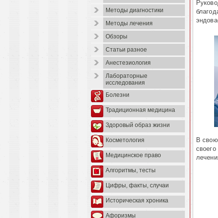
Руково
Методы диагностики
благод
эндова
Методы лечения
Обзоры
Статьи разное
Анестезиология
Лабораторные
исследования
Болезни
Традиционная медицина
Здоровый образ жизни
В свою
Косметология
своего
Медицинское право
лечени
Алгоритмы, тесты
Цифры, факты, случаи
Историческая хроника
Афоризмы