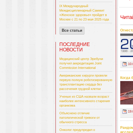
IX Международный
Междисциплинарный Саммит
«Женское здоровье» пройдет в
Чита
Москве с 21 по 23 мая 2025 года
Огнест
Все статьи
ПОСЛЕДНИЕ
НОВОСТИ
Медицинский центр Эребуни
получил аккредитацию Joint
10.
Commission International
Американские хирурги провели
Когда 
первую полную роботизированную
трансплантацию сердца без
рассечения грудной клетки
Ученые из США назвали возраст
наиболее интенсивного старения
организма
19.
Объяснено отличие
патологической тревоги от
обычного стресса
Рандом
Онколог предупредил о
исслед