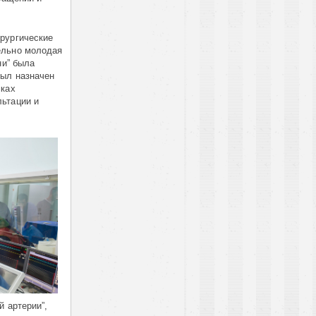
рургические
ельно молодая
ни” была
был назначен
мках
льтации и
й артерии”,