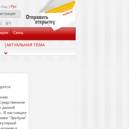
|
Հայ
Рус
гистрация
ерея
Связь
AКТУАЛЬНАЯ ТЕМА
едется
ению
осредственном
в данной
А. В настоящее
инике “Эребуни”
скулярной
ращении и