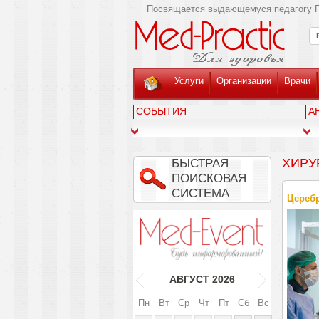
Посвящается выдающемуся педагогу Г
Услуги
Организации
Врачи
СОБЫТИЯ
А
ХИРУ
БЫСТРАЯ
ПОИСКОВАЯ
СИСТЕМА
Церебр
АВГУСТ
2026
Пн
Вт
Ср
Чт
Пт
Сб
Вс