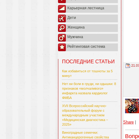
Карьерная лестница
Дети
Женщина
Мужчина
Рейтинговая система
ПОСЛЕДНИЕ СТАТЬИ
21.0
Как избавиться от тошноты за 5
минут
Нет ни боли в груди, ни одышки: 8
признаков «молчаливого»
инфаркта назвала кардиолог
ФМБА
XVII Всероссийский научно-
образовательный форум с
международным участием
«Медицинская диагностика –
Share
|
2025»
Виноградные семечки:
Вопр
Антиканцерогенные свойства