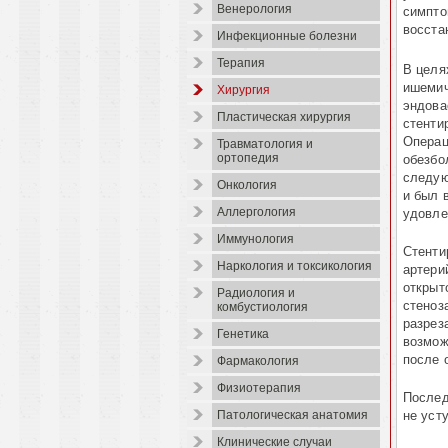
Венерология
симпто
восста
Инфекционные болезни
Терапия
В целя
ишемич
Хирургия
эндова
Пластическая хирургия
стенти
Операц
Травматология и
ортопедия
обезбо
следую
Онкология
и был 
Аллергология
удовле
Иммунология
Стенти
Наркология и токсикология
артери
открыт
Радиология и
стеноз
комбустиология
разрез
Генетика
возмож
после 
Фармакология
Физиотерапия
Послед
не уст
Патологическая анатомия
Клинические случаи