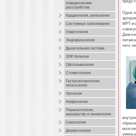
предст
поведенческие
расстройства
Одна и
Кардиология, ангиология
артери
МРТ-ис
Системные заболевания
совоку
Гематология
Диагно
питающ
Эндокринология
чего н
Дыхательная система
ЛОР болезни
Офтальмология
Стоматология
Гастроэнтерология,
гепатология
Урология
Нефрология
Перинатология,
акушерство и гинекология
внутре
Сексология
образо
мозгов
Дерматология
уменьш