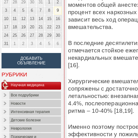
27
28
29
30
31
1
2
моментов общей анестез
3
4
5
6
7
8
9
процент всех наркозных 
зависит весь ход операц
10
11
12
13
14
15
16
вмешательства.
17
18
19
20
21
22
23
24
25
26
27
28
29
30
В последние десятилети
31
1
2
3
4
5
6
отмечается стойкое еже
некардиальных вмешател
ДОБАВИТЬ
ОБЪЯВЛЕНИЕ
[16].
РУБРИКИ
Хирургические вмешател
Научная медицина
сопряжены с достаточн
летальностью: внезапна
Все подрубрики
4.4%, послеоперационна
Новости
ритма – 10-40% [18,19].
Интенсивная терапия
Детские болезни
Именно поэтому построе
Неврология
эффективности у пожил
Психические и