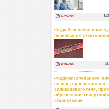
Не
21.07.2015
Когда безопасно провед
перенесшим стентирова
НО
19.01.2015
Рандомизированное, пла
слепое, проспективное 
силиконового геля, при
образования гипертрофи
стернотомии