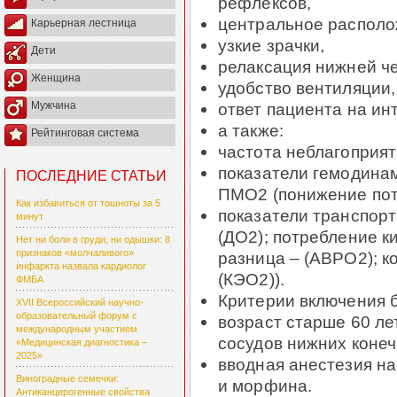
рефлексов,
центральное располо
Карьерная лестница
узкие зрачки,
Дети
релаксация нижней ч
Женщина
удобство вентиляции,
ответ пациента на ин
Мужчина
а также:
Рейтинговая система
частота неблагоприят
показатели гемодинам
ПОСЛЕДНИЕ СТАТЬИ
ПМО2 (понижение пот
Как избавиться от тошноты за 5
показатели транспорт
минут
(ДО2); потребление к
Нет ни боли в груди, ни одышки: 8
признаков «молчаливого»
разница – (АВРО2); к
инфаркта назвала кардиолог
(КЭО2)).
ФМБА
Критерии включения 
XVII Всероссийский научно-
образовательный форум с
возраст старше 60 ле
международным участием
сосудов нижних конеч
«Медицинская диагностика –
2025»
вводная анестезия на
Виноградные семечки:
и морфина.
Антиканцерогенные свойства