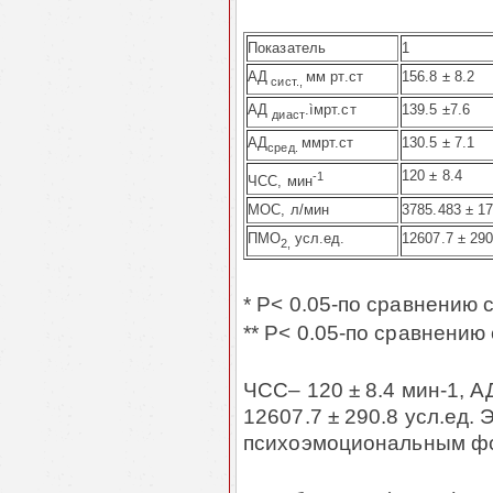
Показатель
1
АД
мм рт.ст
156.8 ± 8.2
сист.,
АД
.ì
м
рт
.
ст
139.5 ±7.6
диаст
АД
ммрт.ст
130.5 ± 7.1
сред.
120 ± 8.4
-1
ЧСС
,
мин
МОС
, л/мин
3785.483 ± 1
ПМО
усл.ед.
12607.7 ± 290
2
,
* P< 0.05-по сравнению 
** P< 0.05-по сравнению 
ЧСС– 120 ± 8.4 мин-1, АД
12607.7 ± 290.8 усл.ед.
психоэмоциональным ф