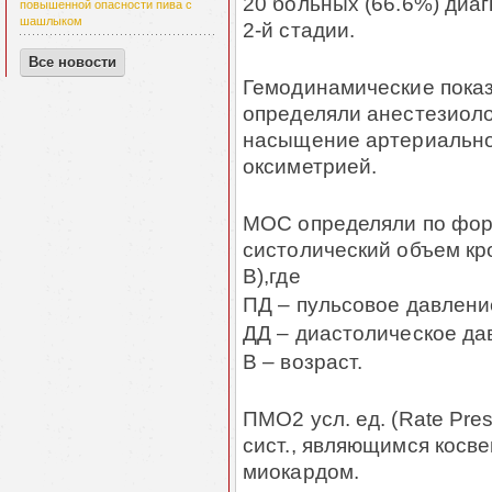
20 больных (66.6%) диа
повышенной опасности пива с
шашлыком
2-й стадии.
Все новости
Гемодинамические показа
определяли анестезиол
насыщение артериальной
оксиметрией.
МОС определяли по фор
систолический объем кров
В),где
ПД – пульсовое давлени
ДД – диастолическое да
В – возраст.
ПМО2 усл. ед. (Rate Pre
сист., являющимся косв
миокардом.