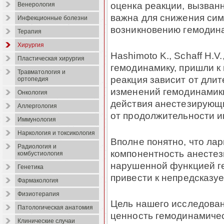
оценка реакции, вызван
Венерология
важна для снижения сим
Инфекционные болезни
возникновению гемодинам
Терапия
Хирургия
Hashimoto K., Schaff H.
Пластическая хирургия
гемодинамику, пришли к 
Травматология и
реакция зависит от дли
ортопедия
изменений гемодинамики
Онкология
действия анестезирующих
Аллергология
от продолжительности ин
Иммунология
Наркология и токсикология
Вполне понятно, что лар
Радиология и
компонентность анестез
комбустиология
нарушенной функцией г
Генетика
привести к непредсказу
Фармакология
Физиотерапия
Цель нашего исследован
Патологическая анатомия
ценность гемодинамичес
Клинические случаи