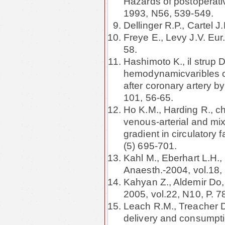
Hazards of postoperati
1993, N56, 539-549.
Dellinger R.P., Cartel J
Freye E., Levy J.V. Eur.
58.
Hashimoto K., il strup D
hemodynamicvaribles on
after coronary artery b
101, 56-65.
Ho K.M., Harding R., ch
venous-arterial and mix
gradient in circulatory 
(5) 695-701.
Kahl M., Eberhart L.H.,
Anaesth.-2004, vol.18,
Kahyan Z., Aldemir Do, 
2005, vol.22, N10, P. 
Leach R.M., Treacher D
delivery and consumpt