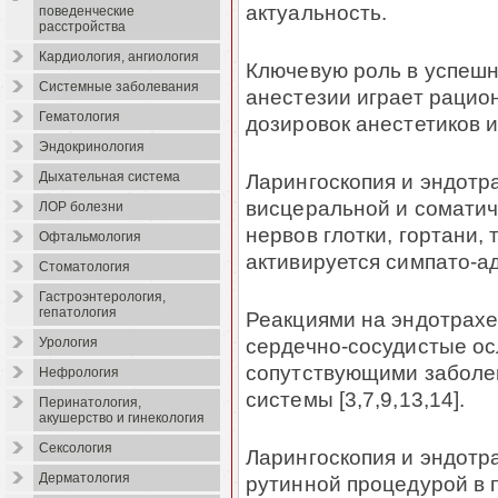
актуальность.
поведенческие
расстройства
Кардиология, ангиология
Ключевую роль в успеш
Системные заболевания
анестезии играет рацио
Гематология
дозировок анестетиков и
Эндокринология
Ларингоскопия и эндотр
Дыхательная система
висцеральной и сомати
ЛОР болезни
нервов глотки, гортани, 
Офтальмология
активируется симпато-ад
Стоматология
Гастроэнтерология,
гепатология
Реакциями на эндотрахе
сердечно-сосудистые ос
Урология
сопутствующими заболе
Нефрология
системы [3,7,9,13,14].
Перинатология,
акушерство и гинекология
Сексология
Ларингоскопия и эндотр
Дерматология
рутинной процедурой в 