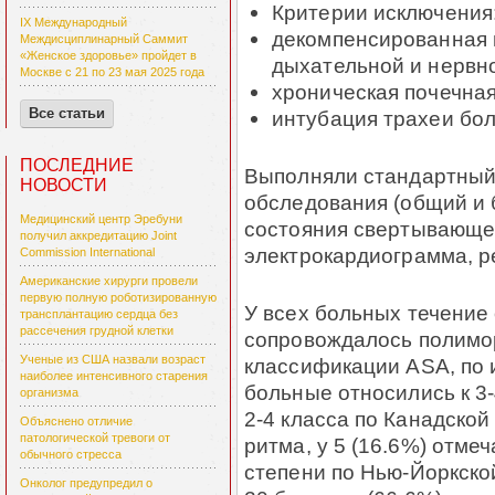
Критерии исключения
IX Международный
декомпенсированная 
Междисциплинарный Саммит
«Женское здоровье» пройдет в
дыхательной и нервн
Москве с 21 по 23 мая 2025 года
хроническая почечная
Все статьи
интубация трахеи бол
ПОСЛЕДНИЕ
Выполняли стандартный
НОВОСТИ
обследования (общий и 
Медицинский центр Эребуни
состояния свертывающе
получил аккредитацию Joint
электрокардиограмма, ре
Commission International
Американские хирурги провели
первую полную роботизированную
У всех больных течение
трансплантацию сердца без
рассечения грудной клетки
сопровождалось полимо
Ученые из США назвали возраст
классификации АSА, по
наиболее интенсивного старения
больные относились к 3-
организма
2-4 класса по Канадской
Объяснено отличие
патологической тревоги от
ритма, у 5 (16.6%) отме
обычного стресса
степени по Нью-Йоркско
Онколог предупредил о