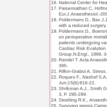
National Center for Hea
Paisansathan C, Hofman
Eur.J.Anaesthesiol.-20
Poldermans D., Bax J.J.
with a reduced surgery
Poldermans D., Boersma 
on perioperative mortali
patients undergoing va
Cardiac Risk Evalution
Group.N.Engl., 1999, 
Randel T. Acta Anaesth
395.
Rifkin-Graboi A. Stress.
Roques F., Nashef S.A. 
Jun;15(6):816-22.
Shribman A.J., Smith G.
3, P. 295-299.
Stoelting R.K., Anaesth
Surviving sepsis Camp