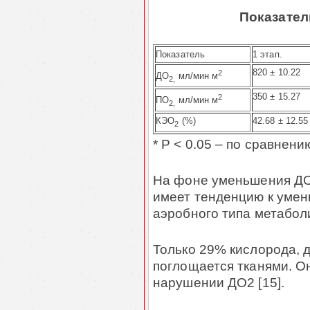
Показател
Показатель
1 этап.
820 ± 10.22
2
ДО
мл/мин м
2
,
350 ± 15.27
2
ПО
мл/мин м
2
,
КЭО
(%)
42.68 ± 12.55
2
* P < 0.05 – по сравнени
На фоне уменьшения ДО
имеет тенденцию к умен
аэробного типа метаболи
Только 29% кислорода, 
поглощается тканями. О
нарушении ДО2 [15].