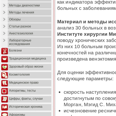
как индикатора эффекти
Методы диагностики
больных с заболеваниям
Методы лечения
Обзоры
Материал и методы ис
Статьи разное
анализ 30 больных в воз
Институте хирургии М
Анестезиология
поводу хронических заб
Лабораторные
исследования
Из них 10 больным прои
Болезни
конечностей на различн
произведена венэктомия
Традиционная медицина
Здоровый образ жизни
Для оценки эффективнос
Косметология
следующие параметры:
Медицинское право
Алгоритмы, тесты
скорость наступления
достигнутым по совок
Цифры, факты, случаи
Морган, Мэгид С. Мих
Историческая хроника
исчезновение ресничн
Афоризмы