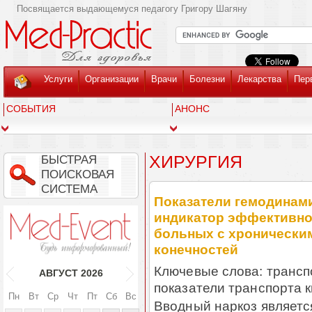
Посвящается выдающемуся педагогу Григору Шагяну
Услуги
Организации
Врачи
Болезни
Лекарства
Пер
СОБЫТИЯ
АНОНС
ХИРУРГИЯ
БЫСТРАЯ
ПОИСКОВАЯ
СИСТЕМА
Показатели гемодинами
индикатор эффективно
больных с хронически
конечностей
Ключевые слова: трансп
АВГУСТ
2026
показатели транспорта 
Пн
Вт
Ср
Чт
Пт
Сб
Вс
Вводный наркоз являетс