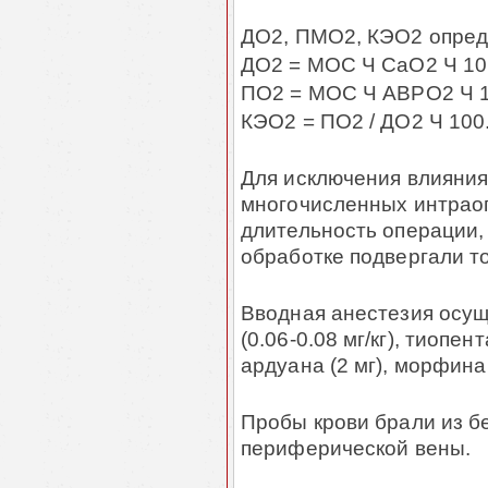
ДО2, ПМО2, КЭО2 опред
ДО2 = МОС Ч СаО2 Ч 10
ПО2 = МОС Ч АВРО2 Ч 
КЭО2 = ПО2 / ДО2 Ч 100
Для исключения влияни
многочисленных интрао
длительность операции,
обработке подвергали то
Вводная анестезия осущ
(0.06-0.08 мг/кг), тиопен
ардуана (2 мг), морфина (
Пробы крови брали из б
периферической вены.