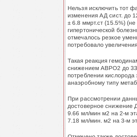
Нельзя исключить тот ф
изменения АД сист. до 12
± 6.8 ммрт.ст (15.5%) (н
гипертонической болезн
отмечалось резкое умень
потребовало увеличения
Такая реакция гемодин
снижением АВРО2 до 33%
потреблении кислорода з
анаэробному типу метаб
При рассмотрении данны
достоверное снижение ДО
9.66 мл/мин м2 на 2-м эт
7.18 мл/мин. м2 на 3-м э
Отмечено также достове