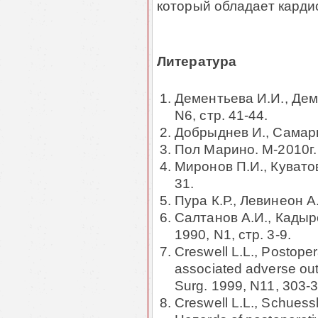
который обладает кард
Литература
Дементьева И.И., Дему
N6, стр. 41-44.
Добрыднев И., Самарют
Пол Марино. М-2010г
Миронов П.И., Куватов 
31.
Пура К.Р., Левинеон А.С
Салтанов А.И., Кадыро
1990, N1, стр. 3-9.
Creswell L.L., Postopera
associated adverse ou
Surg. 1999, N11, 303-3
Creswell L.L., Schuess