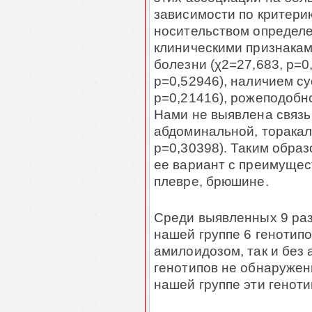
зависимости по критери
носительством определе
клиническими признакам
болезни (χ2=27,683, р=0
р=0,52946), наличием су
р=0,21416), рожеподобно
Нами не выявлена связь
абдоминальной, торакал
р=0,30398). Таким образ
ее вариант с преимущес
плевре, брюшине.
Среди выявленных 9 раз
нашей группе 6 генотипо
амилоидозом, так и без 
генотипов не обнаружен
нашей группе эти генот