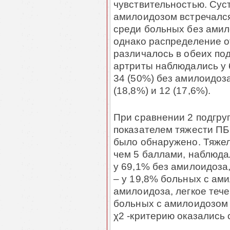
чувствительностью. Сус
амилоидозом встречался
среди больных без амило
однако распределение 
различалось в обеих по
артриты наблюдались у 
34 (50%) без амилоидоза
(18,8%) и 12 (17,6%).
При сравнении 2 подгру
показателем тяжести ПБ
было обнаружено. Тяжел
чем 5 баллами, наблюда
у 69,1% без амилоидоза
– у 19,8% больных с ам
амилоидоза, легкое тече
больных с амилоидозом 
χ2 -критерию оказались