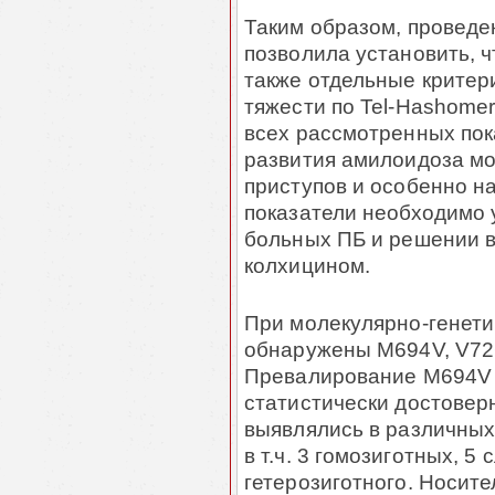
Таким образом, проведе
позволила установить, ч
также отдельные критер
тяжести по Tel-Hashomer
всех рассмотренных пок
развития амилоидоза мо
приступов и особенно н
показатели необходимо 
больных ПБ и решении в
колхицином.
При молекулярно-генет
обнаружены M694V, V726
Превалирование M694V 
статистически достовер
выявлялись в различных
в т.ч. 3 гомозиготных, 5
гетерозиготного. Носит