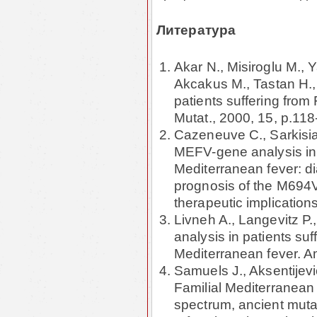
Литература
Akar N., Misiroglu M., 
Akcakus M., Tastan H.,
patients suffering from
Mutat., 2000, 15, p.118
Cazeneuve C., Sarkisian
MEFV-gene analysis in 
Mediterranean fever: d
prognosis of the M69
therapeutic implication
Livneh A., Langevitz P.
analysis in patients suf
Mediterranean fever. Am
Samuels J., Aksentijevic
Familial Mediterranean 
spectrum, ancient muta