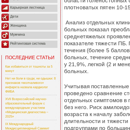
области голеностопных 
плотноватых пятен 10-1
Карьерная лестница
Дети
Анализ отдельных клин
Женщина
больных показал преобл
Мужчина
среднетяжелых проявлен
показателе тяжести ПБ. 
Рейтинговая система
течения (более 5 балло
больных, течение средне
ПОСЛЕДНИЕ СТАТЬИ
у 21,9%, легкой (2 и мен
Как избавиться от тошноты за 5
больных.
минут
Нет ни боли в груди, ни одышки: 8
признаков «молчаливого»
Учитывая поставленные 
инфаркта назвала кардиолог
ФМБА
проведено сравнение с
отдельных симптомов в 
XVII Всероссийский научно-
образовательный форум с
без него. Риск амилоидо
международным участием
«Медицинская диагностика –
возраста к началу забол
2025»
длительности и тяжести 
IX Международный
подгруппами по большин
Междисциплинарный Саммит