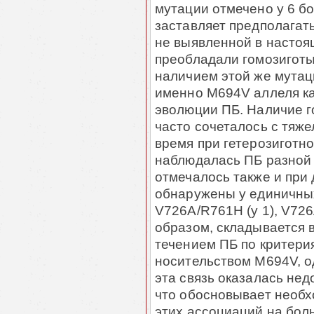
мутации отмечено у 6 бо
заставляет предполагат
не выявленной в настоя
преобладали гомозиготы
наличием этой же мутаци
именно М694V аллеля ка
эволюции ПБ. Наличие 
часто сочеталось с тяжел
время при гетерозиготн
наблюдалась ПБ разной 
отмечалось также и при 
обнаружены у единичных
V726A/R761H (у 1), V726A
образом, складывается 
течением ПБ по критери
носительством M694V, о
эта связь оказалась нед
что обосновывает необх
этих ассоциаций на бол