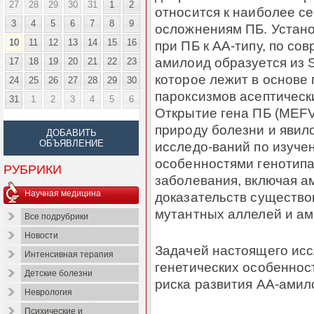
27
28
29
30
31
1
2
относится к наиболее с
3
4
5
6
7
8
9
осложнениям ПБ. Устан
10
11
12
13
14
15
16
при ПБ к АА-типу, по с
амилоид образуется из 
17
18
19
20
21
22
23
которое лежит в основе
24
25
26
27
28
29
30
пароксизмов асептическ
31
1
2
3
4
5
6
Открытие гена ПБ (MEFV
природу болезни и явил
ДОБАВИТЬ
ОБЪЯВЛЕНИЕ
исследо-ваний по изуче
особенностями генотипа
РУБРИКИ
заболевания, включая а
Научная медицина
доказательств существо
мутантных аллелей и ам
Все подрубрики
Новости
Задачей настоящего исс
Интенсивная терапия
генетических особеннос
Детские болезни
риска развития АА-амил
Неврология
Психические и