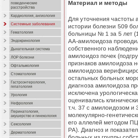
Материал и методы
поведенческие
расстройства
Кардиология, ангиология
Для уточнения частоты
Системные заболевания
истории болезни 509 бо
больницы № 1 за 5 лет (
Гематология
АА-амилоидоза проводи
Эндокринология
собственного наблюдени
Дыхательная система
амилоидоз почек (подгру
ЛОР болезни
признаков амилоидоза не
Офтальмология
амилоидоза верифициро
Стоматология
остальных больных мор
Гастроэнтерология,
диагноза амилоидоза пр
гепатология
исключена урологическа
Урология
оценивались клинически
Нефрология
т.ч. 37 с амилоидозом и
Перинатология,
молекулярно-генетическ
акушерство и гинекология
его аллелей методом ПЦ
Сексология
РА). Диагноз и показате
Дерматология
больных из группы собс