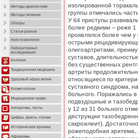
изолированной торакаль
Методы диагностики
группы отмечались часты
Методы лечения
У 64 приступы развивали
Обзоры
более редкими – реже 1
Статьи разное
проявлялся более чем у 
Анестезиология
острыми рецидивирующ
Лабораторные
олигоартритами, преим
исследования
суставов, длительностью
Болезни
без существенных рентг
Традиционная медицина
артриты продолжительно
относящиеся по критери
Здоровый образ жизни
суставного синдрома, на
Косметология
больного. Поражались в
Медицинское право
подвздошные и тазобедр
у 12 из 31 больного отм
Алгоритмы, тесты
деструкции тазобедренн
Цифры, факты, случаи
сакроилеит). Достаточно
Историческая хроника
рожеподобная эритема,
Афоризмы