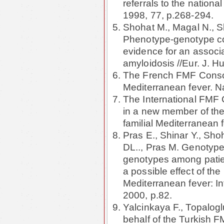
referrals to the national
1998, 77, p.268-294.
Shohat M., Magal N., Sh
Phenotype-genotype corr
evidence for an assoc
amyloidosis //Eur. J. H
The French FMF Consort
Mediterranean fever. Na
The International FMF
in a new member of the
familial Mediterranean 
Pras E., Shinar Y., Sho
DL.., Pras M. Genotyp
genotypes among patien
a possible effect of t
Mediterranean fever: I
2000, p.82.
Yalcinkaya F., Topalogl
behalf of the Turkish 