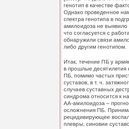
генотип в качестве факт
Однако проведенное нам
спектра генотипа в подг
амилоидоза не выявило
что согласуется с работам
обнаружили связи амило
либо другим генотипом.
Итак, течение ПБ у арм
в прошлые десятилетия 
ПБ, помимо частых прис
суставов, в т. ч. затяж
случаев суставных дест
синдрома относится к н
AA-амилоидоза – прогно
осложнения ПБ. Принима
рецидивирующее воспал
плевры, синовии суставо