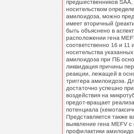
предшественников SAA, 
носительством определе
амилоидоза, можно пред
имеет вторичный (реакт
быть объяснено в аспек
расположении гена MEF
соответственно 16 и 11
носительства указанных 
амилоидоза при ПБ осно
ликвидация причины пе
реакции, лежащей в осн
триггера амилоидоза. Д
достаточно успешно при
воздействия на микрот
предот-вращает реализа
потенциала (хемотаксичес
Представляется также в
выявление гена MEFV с 
профилактики амилоидо