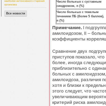
наиболее интенсивного старения
Число больных с суставным
организма
синдромом, n (%)
Число больных с тяжелым
Все новости
течением ПБ (более 5 баллов),
n (%)
Примечание.
I подгрупп
амилоидозом, II – боль
коэффициенты корреляц
Сравнение двух подгруп
приступов показало, что
более, иногда следующи
приблизительно с одинак
больных с амилоидозом, 
амилоидоза, различия п
хотя и близки к предель
этого следует, что част
увеличивающим вероятно
критерий риска амилоид