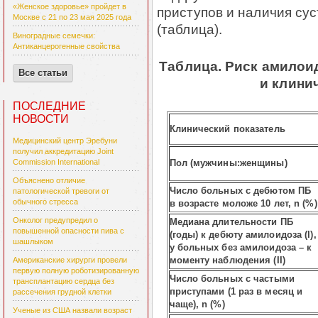
«Женское здоровье» пройдет в
приступов и наличия су
Москве с 21 по 23 мая 2025 года
(таблица).
Виноградные семечки:
Антиканцерогенные свойства
Таблица. Риск амилои
Все статьи
и клини
ПОСЛЕДНИЕ
НОВОСТИ
Клинический показатель
Медицинский центр Эребуни
получил аккредитацию Joint
Пол (мужчины:женщины)
Commission International
Объяснено отличие
Число больных с дебютом ПБ
патологической тревоги от
обычного стресса
в возрасте моложе 10 лет, n (%)
Онколог предупредил о
Медиана длительности ПБ
повышенной опасности пива с
(годы) к дебюту амилоидоза (I),
шашлыком
у больных без амилоидоза – к
моменту наблюдения (II)
Американские хирурги провели
первую полную роботизированную
Число больных с частыми
трансплантацию сердца без
приступами (1 раз в месяц и
рассечения грудной клетки
чаще), n (%)
Ученые из США назвали возраст