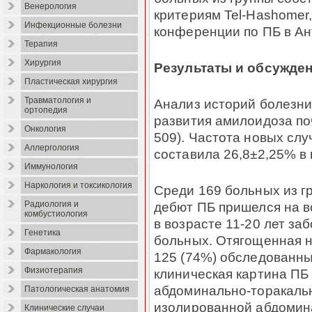
Венерология
критериям Tel-Hashomer
Инфекционные болезни
конференции по ПБ в Ант
Терапия
Хирургия
Результаты и обсужде
Пластическая хирургия
Травматология и
Анализ историй болезни
ортопедия
развития амилоидоза поч
Онкология
509). Частота новых сл
Аллергология
составила 26,8
±
2,25% в 
Иммунология
Наркология и токсикология
Среди 169 больных из г
дебют ПБ пришелся на воз
Радиология и
комбустиология
в возрасте 11-20 лет заб
Генетика
больных. Отягощенная н
Фармакология
125 (74%) обследованны
Физиотерапия
клиническая картина ПБ
абдоминально-торакальн
Патологическая анатомия
изолированной абдомин
Клинические случаи