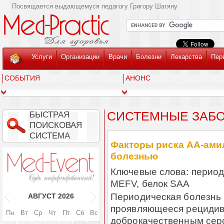
Посвящается выдающемуся педагогу Григору Шагяну
Услуги
Организации
Врачи
Болезни
Лекарства
Пер
СОБЫТИЯ
АНОНС
СИСТЕМНЫЕ ЗАБ
БЫСТРАЯ
ПОИСКОВАЯ
СИСТЕМА
Факторы риска АА-ами
болезнью
Ключевые слова: период
MEFV, белок SAA
Периодическая болезнь 
АВГУСТ
2026
проявляющееся рециди
Пн
Вт
Ср
Чт
Пт
Сб
Вс
доброкачественным серо