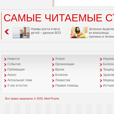
САМЫЕ ЧИТАЕМЫЕ С
Нормы роста и веса
Зеленые выделе
детей – данные ВОЗ
из влагалища:
причины и лечен
Новости
Услуги
Научна
События
Организации
Болезн
Публикации
Врачи
Традиц
Анонс
Болезни
Здоров
Aктуальная тема
Лекарства
Медици
У нас в гостях
Первая помощь
Истори
Все права защищены © 2026, Med-Practic