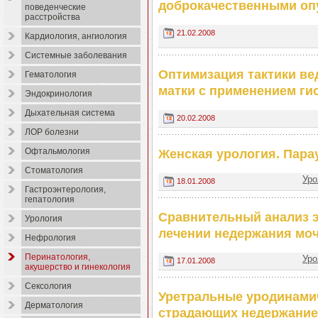
доброкачественными оп
поведенческие
расстройства
21.02.2008
Кардиология, ангиология
Системные заболевания
Оптимизация тактики ве
Гематология
матки с применением ги
Эндокринология
Дыхательная система
20.02.2008
ЛОР болезни
Офтальмология
Женская урология. Пара
Стоматология
Уро
18.01.2008
Гастроэнтерология,
гепатология
Сравнительный анализ э
Урология
лечении недержания мо
Нефрология
Перинатология,
Уро
17.01.2008
акушерство и гинекология
Сексология
Уретральные уродинамич
Дерматология
страдающих недержание