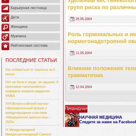
Удельный вес гинеколог
групп риска по различн
Карьерная лестница
Дети
25.05.2004
Женщина
Роль гормональных и им
Мужчина
нормогонадотропной ов
Рейтинговая система
11.05.2004
ПОСЛЕДНИЕ СТАТЬИ
Влияние положения тела
Как избавиться от тошноты за 5
травматизма
минут
Нет ни боли в груди, ни одышки: 8
признаков «молчаливого»
12.04.2004
инфаркта назвала кардиолог
ФМБА
XVII Всероссийский научно-
Предыдущий
образовательный форум с
международным участием
НАУЧНАЯ МЕДИЦИНА
«Медицинская диагностика –
Следите за нами
на Faceboo
2025»
IX Международный
Междисциплинарный Саммит