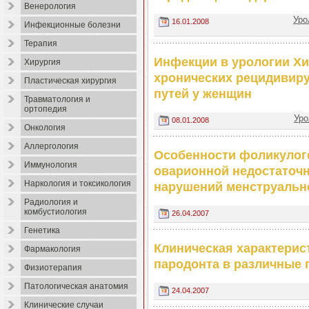
Венерология
Уро
16.01.2008
Инфекционные болезни
Терапия
Инфекции в урологии Хи
Хирургия
хронических рецидивир
Пластическая хирургия
путей у женщин
Травматология и
ортопедия
Уро
08.01.2008
Онкология
Аллергология
Особенности фоликулоге
Иммунология
оварионной недостаточн
Наркология и токсикология
нарушений менструальн
Радиология и
комбустиология
26.04.2007
Генетика
Клиническая характерис
Фармакология
пародонта в различные
Физиотерапия
Патологическая анатомия
24.04.2007
Клинические случаи