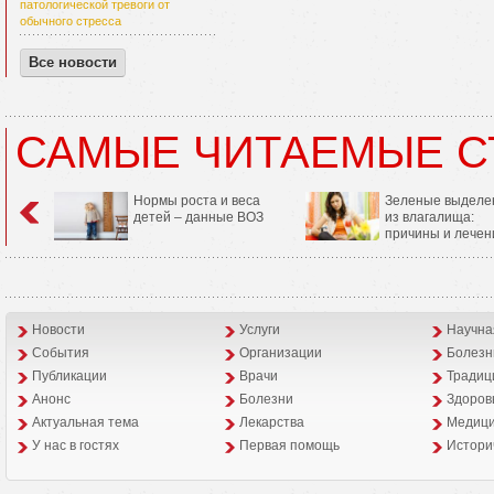
патологической тревоги от
обычного стресса
Все новости
САМЫЕ ЧИТАЕМЫЕ С
Нормы роста и веса
Зеленые выделе
детей – данные ВОЗ
из влагалища:
причины и лечен
Новости
Услуги
Научна
События
Организации
Болезн
Публикации
Врачи
Традиц
Анонс
Болезни
Здоров
Aктуальная тема
Лекарства
Медици
У нас в гостях
Первая помощь
Истори