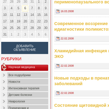
перименопаузального в
27
28
29
30
31
1
2
3
4
5
6
7
8
9
16.03.2008
10
11
12
13
14
15
16
17
18
19
20
21
22
23
Современное воззрение 
24
25
26
27
28
29
30
идиагностики поликисто
31
1
2
3
4
5
6
22.02.2008
ДОБАВИТЬ
ОБЪЯВЛЕНИЕ
Хламидийная инфекция к
ЭКО
РУБРИКИ
22.02.2008
Научная медицина
Все подрубрики
Новые подходы в прена
Новости
заболеваний
Интенсивная терапия
22.02.2008
Детские болезни
Неврология
Состояние щитовидной 
Психические и