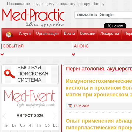
Посвящается выдающемуся педагогу Григору Шагяну
Услуги
Организации
Врачи
Болезни
Лекарства
Пер
СОБЫТИЯ
АНОНС
БЫСТРАЯ
Перинатология, акушерств
ПОИСКОВАЯ
СИСТЕМА
Иммуногистохимические
кислоты и пролином бог
матки при хроническом 
17.03.2008
АВГУСТ
2026
Опыт применения aблац
Пн
Вт
Ср
Чт
Пт
Сб
Вс
гиперпластических проц