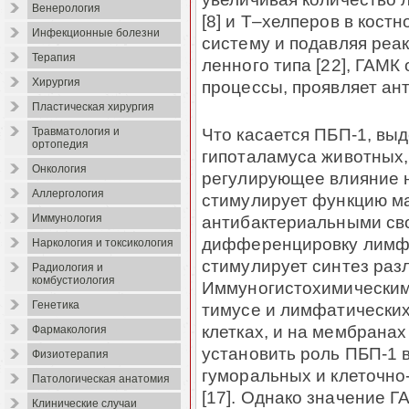
Венерология
[8] и Т–хелперов в кост
Инфекционные болезни
систему и подавляя реак
Терапия
ленного типа [22], ГАМК
Хирургия
процессы, проявляет ан­т
Пластическая хирургия
Что касается ПБП-1, вы
Травматология и
ортопедия
гипоталамуса животных,
Онкология
регули­ру­ющее влияние 
Аллергология
стимулирует функцию м
антибактериальными свой
Иммунология
диф­ференцировку лимфо
Наркология и токсикология
стимулирует синтез разл
Радиология и
комбустиология
Иммуногистохимическим
Генетика
тимусе и лимфа­ти­чес­к
клет­ках, и на мембранах
Фармакология
установить роль ПБП-1 
Физиотерапия
гуморальных и клеточн
Патологическая анатомия
[17]. Однако значение Г
Клинические случаи