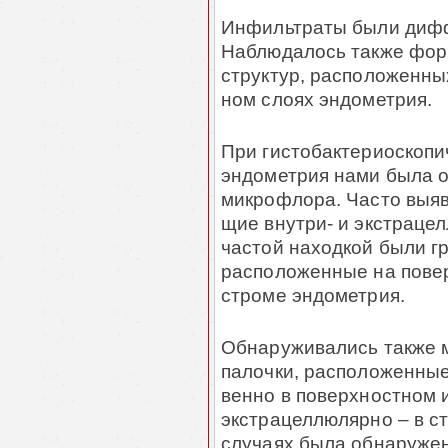
Инфильтраты были дифф
Наблюдалось также фор
структур, рас­положенных
ном слоях эндометрия.
При гистобактериоскопич
эндометрия нами была о
микрофлора. Часто выявл
щие внутри- и экстрацел
частой находкой были г
расположенные на повер
строме эндометрия.
Обнаруживались также м
палочки, располо­жен­ны
вен­но в поверхностном и
экстрацеллюлярно – в ст
случаях была обнару­же