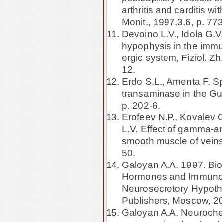
arthritis and carditis wi
Monit., 1997,3,6, p. 77
Devoino L.V., Idola G.V.
hypophysis in the immun
ergic system, Fiziol. 
12.
Erdo S.L., Amenta F. Sp
transaminase in the Gui
p. 202-6.
Erofeev N.P., Kovalev 
L.V. Effect of gamma-am
smooth muscle of veins,
50.
Galoyan A.A. 1997. Bioc
Hormones and Immunom
Neurosecretory Hypoth
Publishers, Moscow, 2
Galoyan A.A. Neurochem