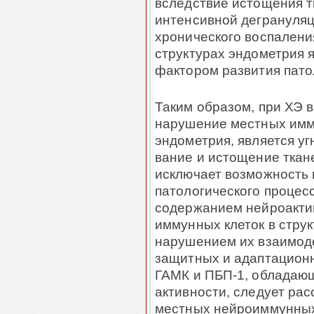
вследствие ис­тощения 
интенсивной дегрануляц
хронического воспаления
структурах эндо­мет­рия 
фактором развития пато
Таким образом, при ХЭ
нарушение местных имм
эндометрия, является угн
вание и истощение ткан
исключает возможность 
патологи­чес­кого проце
содержанием нейроактив
иммунных клеток в стру
нару­ше­нием их взаимод
защитных и адаптационн
ГАМК и ПБП-1, об­лада­ю
активности, следует расс
местных нейроиммунных