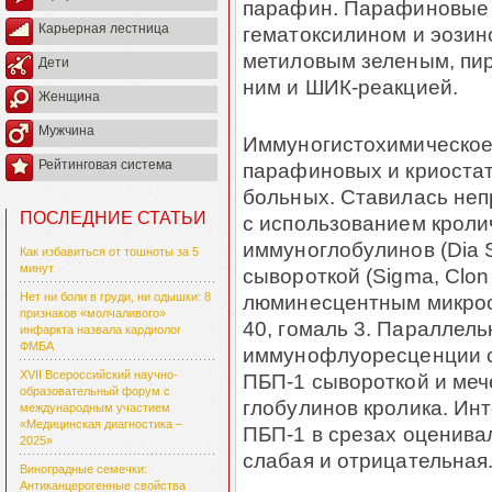
парафин. Пара­финовые 
Карьерная лестница
гематоксилином и эозино
метиловым зе­ле­ным, п
Дети
ним и ШИК-реакцией.
Женщина
Мужчина
Иммуногистохимическое 
Рейтинговая система
парафиновых и криостат
больных. Ставилась не
ПОСЛЕДНИЕ СТАТЬИ
с использованием кроли
иммуноглобулинов (Dia 
Как избавиться от тошноты за 5
минут
сывороткой (Sigma, Clon
люминесцентным микрос
Нет ни боли в груди, ни одышки: 8
признаков «молчаливого»
40, гомаль 3. Параллел
инфаркта назвала кардиолог
ФМБА
им­муно­флу­оресценции 
XVII Всероссийский научно-
ПБП-1 сывороткой и меч
образовательный форум с
глобулинов кролика. Ин
международным участием
«Медицинская диагностика –
ПБП-1 в срезах оценивал
2025»
слабая и отрицательная
Виноградные семечки:
Антиканцерогенные свойства