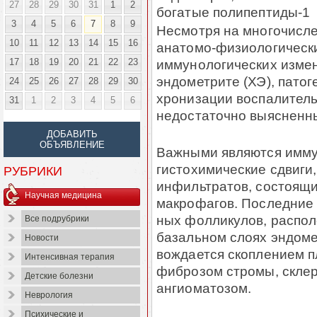
27
28
29
30
31
1
2
богатые полипептиды-1
3
4
5
6
7
8
9
Несмотря на многочисл
10
11
12
13
14
15
16
анатомо-физиологически
17
18
19
20
21
22
23
иммунологи­чес­ких изм
эндометрите (ХЭ), патог
24
25
26
27
28
29
30
хронизации воспалительн
31
1
2
3
4
5
6
ДОБАВИТЬ
ОБЪЯВЛЕНИЕ
Важными являются иммун
гистохимические сдвиги,
РУБРИКИ
инфильтратов, состоящи
Научная медицина
макрофагов. Последние
ных фолликулов, распол
Все подрубрики
базальном слоях эн­дом
Новости
вож­дается скоплением п
Интенсивная терапия
фиброзом стромы, склер
Детские болезни
ангиоматозом.
Неврология
Психические и