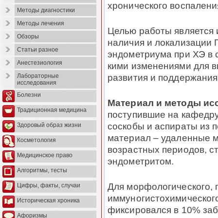
хронического воспаления
Методы диагностики
Методы лечения
Целью работы является 
Обзоры
наличия и локализации 
Статьи разное
эндометриума при ХЭ в 
Анестезиология
кими изменениями для в
развития и поддержания 
Лабораторные
исследования
Болезни
Материал и методы ис
Традиционная медицина
поступившие на кафедру
соскобы и аспираты из 
Здоровый образ жизни
мате­риал – удаленные 
Косметология
возрастных периодов, с
Медицинское право
эндометритом.
Алгоритмы, тесты
Для морфологического, ги
Цифры, факты, случаи
иммуногистохимического
Историческая хроника
фиксировался в 10% заб
Афоризмы