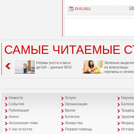
Об
23.02.2011
САМЫЕ ЧИТАЕМЫЕ С
Нормы роста и веса
Зеленые выделе
детей – данные ВОЗ
из влагалища:
причины и лечен
Новости
Услуги
Научна
События
Организации
Болезн
Публикации
Врачи
Традиц
Анонс
Болезни
Здоров
Aктуальная тема
Лекарства
Медици
У нас в гостях
Первая помощь
Истори