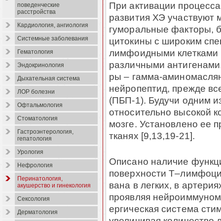
При активации процесса
поведенческие
расстройства
развития ХЭ участвуют 
Кардиология, ангиология
гуморальные фак­торы, 
Системные заболевания
цитокины с широким спе
лимфоидными клетками 
Гематология
различными анти­ге­нами.
Эндокринология
ры – гамма-аминомаслян
Дыхательная система
нейропептид, прежде вс
ЛОР болезни
(ПБП-1). Будучи одним 
Офтальмология
относительно высокой к
Стоматология
мозге. Установлено ее п
Гастроэнтерология,
тканях [9,13,19-21].
гепатология
Урология
Описано наличие функц
Нефрология
поверхности Т–лимфоцито
Перинатология,
вана в легких, в артерия
акушерство и гинекология
проявляя нейроиммуномо
Сексология
ергическая система сти
Дерматология
увеличивая количество 