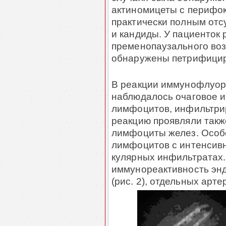
актиномицеты с перифо
практически полным отс
и кандиды. У пациенток 
пременопаузального воз­
обнаружены петрифицир
В реакции иммунофлуор
наблюдалось очаговое и
лимфоцитов, ин­филь­тр
реакцию проявляли также
лимфоциты желез. Особе
лимфоцитов с ин­тенсив
кулярных инфильтратах.
иммунореактивность энд
(рис. 2), отдельных ар­т