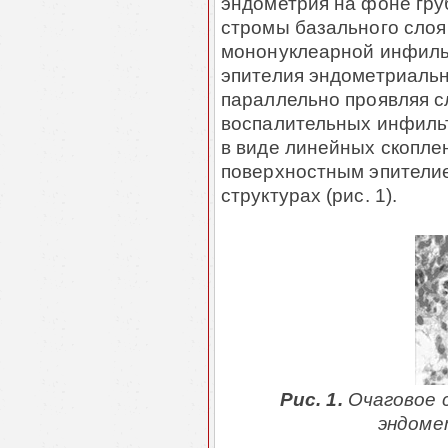
эндо­ме­т­рия на фоне г
стромы базального слоя
мононуклеарной инфиль
эпителия эндометриальн
параллельно проявляя с
воспалитель­ных инфильт
в виде линейных скопле
поверхностным эпи­те­ли
струк­ту­рах (рис. 1).
Рис. 1.
Очаговое 
эндомет