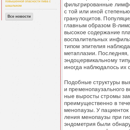
повышенной опасности пива с
филь­трированные лимфоц
шашлыком
с той или иной степень
Все новости
гранулоцитов. По­пуля­
главным образом В-лимф
высокое содержание пла
воспалительных инфиль­
типом эпителия наблюда
метаплазии. Последняя, 
эндоцервикальному типу
иногда наблюдалось их 
Подобные структуры выя
и пре­мено­па­у­заль­ного
ные выросты стромы зам
преимущественно в тече
мено­па­узы. У пациенток
ления менопаузы при ги
эндометрия были обна­