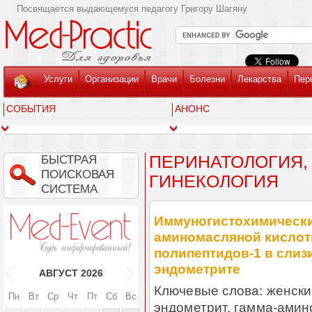
Посвящается выдающемуся педагогу Григору Шагяну
Услуги
Организации
Врачи
Болезни
Лекарства
Пер
СОБЫТИЯ
АНОНС
ПЕРИНАТОЛОГИЯ,
БЫСТРАЯ
ПОИСКОВАЯ
ГИНЕКОЛОГИЯ
СИСТЕМА
Иммуногистохимически
аминомасляной кислот
полипептидов-1 в слиз
эндометрите
АВГУСТ
2026
Ключевые слова: женски
Пн
Вт
Ср
Чт
Пт
Сб
Вс
эндометрит, гамма-амино