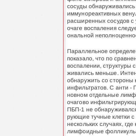
сосуды обна­ру­живалис
иммунореактивных венул
расширенных сосудов с 
очаге воспаления сле­ду
ональ­ной неполноценнос
Параллельное определен
показало, что по сравне
воспалении, струк­туры 
живались меньше. Интен
обнаружить со стороны 
инфильтратов. С анти - 
новном отдельные лимф
очагово инфильтрирующи
ПБП-1 не обна­ру­живалс
рующие тучные клетки с 
нескольких случаях, где
лимфоидные фол­ликулы