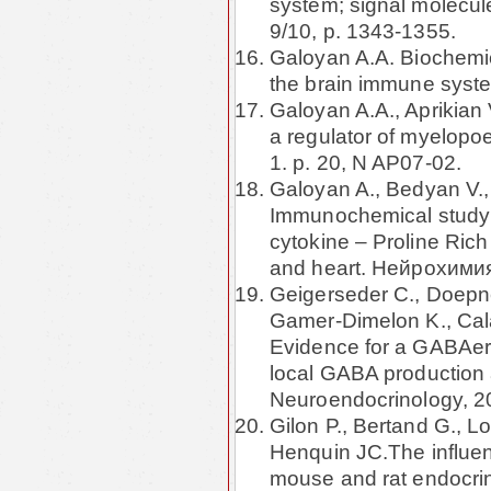
system; signal molecul
9/10, p. 1343-1355.
Galoyan A.A. Biochemica
the brain immune syste
Galoyan A.A., Aprikian 
a regulator of myelo­po
1. p. 20, N AP07-02.
Galoyan A., Bedyan V., 
Immunochemical study of
cytokine – Proline Ric
and heart. Нейрохимия,
Geigerseder C., Doepne
Gamer-Dimelon K., Cala
Evidence for a GABAerg
local GABA production
Neuroendocrinology, 20
Gilon P., Bertand G., 
Henquin JC.The influe
mouse and rat endocri