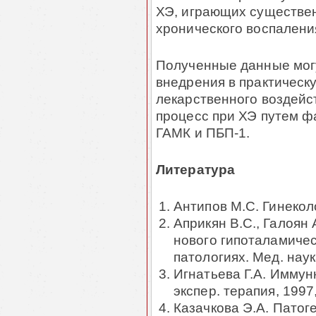
ХЭ, игра­ю­щих существен
хронического воспалени
Полученные данные могу
внедрения в практичес
лекарствен­ного воздейс
процесс при ХЭ путем фа
ГАМК и ПБП-1.
Литература
Антипов М.С. Гинеколог
Априкян В.С., Галоян 
нового гипоталамичес
патологиях. Мед. наук
Игнатьева Г.А. Иммунна
экспер. терапия, 1997, 
Казачкова Э.А. Патоге