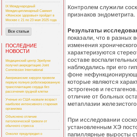
Контролем служили соск
IX Международный
Междисциплинарный Саммит
признаков эндометрита.
«Женское здоровье» пройдет в
Москве с 21 по 23 мая 2025 года
Результаты исследова
Все статьи
показали, что в разных 
изменения хронического
ПОСЛЕДНИЕ
НОВОСТИ
характеризуются стерео
составе воспалительных 
Медицинский центр Эребуни
получил аккредитацию Joint
наблю­да­лись при его ги
Commission International
фоне нефункционирующег
Американские хирурги провели
которые являются ха­ра
первую полную роботизированную
трансплантацию сердца без
эс­тро­генов и гестагенов
рассечения грудной клетки
отличие от больных ост
Ученые из США назвали возраст
мета­пла­зии железистого
наиболее интенсивного старения
организма
Объяснено отличие
При исследовании соскоб
патологической тревоги от
установленным ХЭ посто
обычного стресса
папиллярные выросты ст
Онколог предупредил о