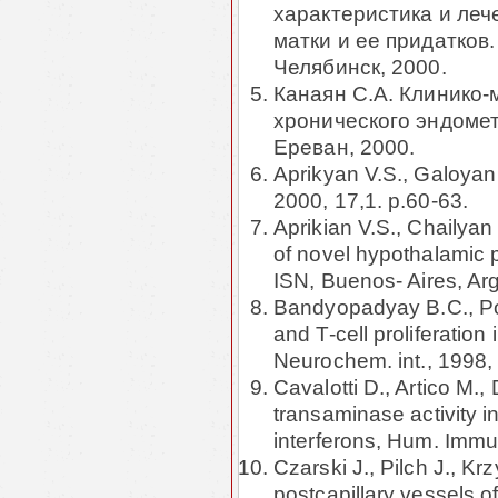
характеристика и леч
матки и ее придатков. 
Челябинск, 2000.
Канаян С.А. Клинико-
хронического эндометр
Ереван, 2000.
Aprikyan V.S., Galoya
2000, 17,1. p.60-63.
Aprikian V.S., Chailyan 
of novel hypothalamic p
ISN, Buenos- Aires, Ar
Bandyopadyay B.C., Po
and T-cell proliferation
Ne­urochem. int., 1998,
Cavalotti D., Artico M.
transaminase activity i
interferons, Hum. Immu
Czarski J., Pilch J., K
postcapillary vessels of