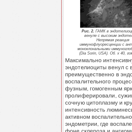
Рис. 2.
ГАМК в эндотелиоц
венуле с высоким эндоте
Непрямая реакция
иммунофлуоресценции с ан
моноклональными иммуногло
(Dia Sorin, USA). Об. х 40, г
Максимально интенсивн
эндотелиоциты венул с 
преимущественно в эндо
воспалительного про­цес
фуз­ным, гомогенным ярк
пролиферировали, сужив
сочную ци­то­плазму и к
интенсивность люминес
активном вос­па­ли­тель
эндометрии, где воспал
фоне склероза и ангиом