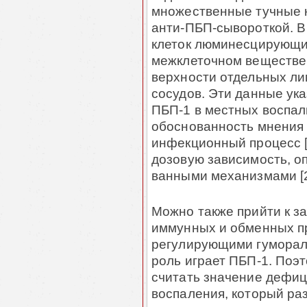
множественные туч­ные 
анти-ПБП-сывороткой. В у
клеток люминесциру­ю­щи
межклеточном веществе с
верх­ности отдельных ли
сосудов. Эти данные ука
ПБП-1 в местных воспали
обоснованность мнения 
инфекционный процесс [
дозовую зависи­мость, о
ван­ными механизмами [2
Можно также прийти к з
иммунных и обменных пр
регулирующими гуморал
роль играет ПБП-1. Поэ
считать значение дефиц
воспаления, который раз