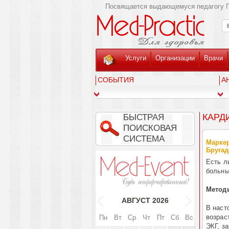
Посвящается выдающемуся педагогу Г
Услуги
Организации
Врачи
СОБЫТИЯ
А
КАРД
БЫСТРАЯ
ПОИСКОВАЯ
СИСТЕМА
Маркер
Бругад
Есть л
больны
Метод
АВГУСТ
2026
В наст
возрас
Пн
Вт
Ср
Чт
Пт
Сб
Вс
ЭКГ, з