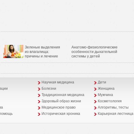
Зеленые выделения
Анатомо-физиологические
из влагалища:
особенности дыхательной
причины и лечение
системы у детей
Научная медицина
Дети
ации
Болезни
Женщина
Традиционная медицина
Мужчина
Здоровый образ жизни
Косметология
ва
Медицинское право
Алгоритмы, тесты
помощь
Историческая хроника
Карьерная лестница