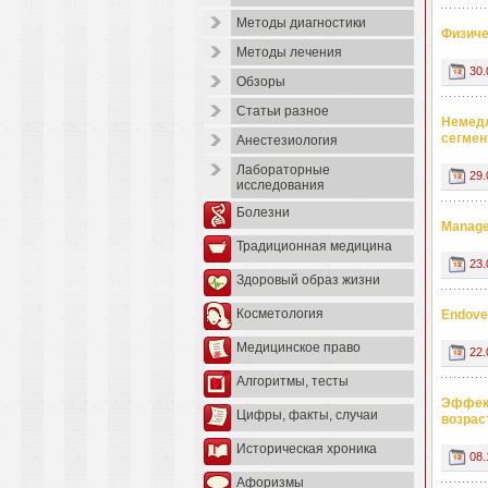
Методы диагностики
Физиче
Методы лечения
30.
Обзоры
Статьи разное
Немедл
сегмен
Анестезиология
Лабораторные
29.
исследования
Болезни
Managem
Традиционная медицина
23.
Здоровый образ жизни
Косметология
Endoven
Медицинское право
22.
Алгоритмы, тесты
Эффект
Цифры, факты, случаи
возрас
Историческая хроника
08.
Афоризмы