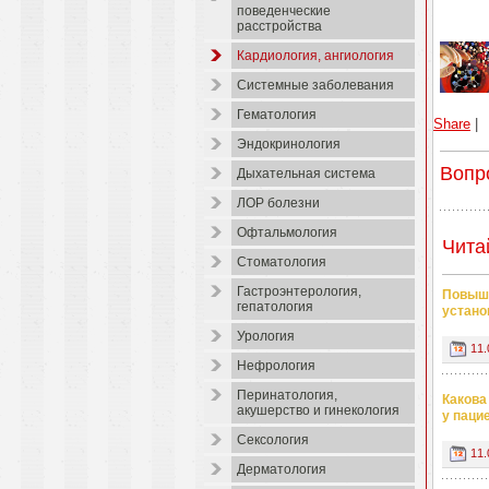
поведенческие
расстройства
Кардиология, ангиология
Системные заболевания
Гематология
Share
|
Эндокринология
Вопр
Дыхательная система
ЛОР болезни
Офтальмология
Чита
Стоматология
Гастроэнтерология,
Повыше
гепатология
устано
Урология
11.
Нефрология
Перинатология,
Какова
акушерство и гинекология
у паци
Сексология
11.
Дерматология