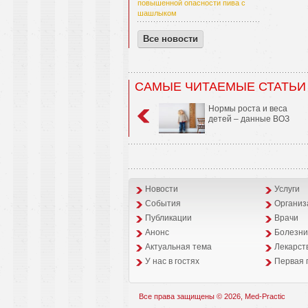
повышенной опасности пива с
шашлыком
Все новости
САМЫЕ ЧИТАЕМЫЕ СТАТЬИ
Нормы роста и веса
детей – данные ВОЗ
Новости
Услуги
События
Организ
Публикации
Врачи
Анонс
Болезни
Aктуальная тема
Лекарст
У нас в гостях
Первая 
Все права защищены © 2026, Med-Practic