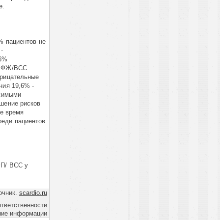
е.
% пациентов не
-
56%
с ФЖ/ВСС.
трицательные
ния 19,6% -
исимыми
ошение рисков
ое время
реди пациентов
ФП/ ВСС у
очник.
scardio.ru
ответственности
ние информации