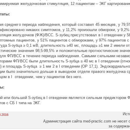
ммируемая желудочковая стимуляция, 12 пациентам – ЭКГ картировани
таты:
мя среднего периода наблюдения, который составил 45 месяцев, у 79,5
афиксировано никаких симптомов, у 11,2% произошли обмороки, у 9,2% 
ляция желудочков (ФЖ)/ВСС. S-зубец присутствовал в I отведении у 
птомных пациентов, у 51% пациентов с обмороками, у 97% пациентов 
уда S-зубца ≥ 0,1 мВ, длительность ≥40 мс, площадь ≥1 мм 2 имели о
стические значения 98,5-99,5% и положительные прогностические значе
для ФП/ВСС в течение периода наблюдения. Самыми сильными незав
торами ФП/ВСС были длительность S-зубца ≥ 40 мс в I отведении (отн
8) и площадь S-зубца ≥ 1 мм 2 в I отведении (ОР 17,1). Эндокардиальн
ции было значительно дольше в выводном отделе правого желудочка с
бцом в I отведении, чем у пациентов без него.
ы:
й или большой S-зубец в I отведении является сильным предиктором 
ов с СБ I типа на ЭКГ.
Ист
3.2016
Администрация сайта med-practic.com не несет 
за содержа