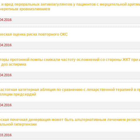
 и вред пероральных антикоагулянтов у пациентов с мерцательной аритм
черепным кровоизлиянием
04.2016
ческая оценка риска повторного ОКС
04.2016
торы протонной помпы снижали частоту осложнений со стороны ЖКТ при 
 доз аспирина
04.2016
астотная катетерная абляция по сравнению с лекарственной терапией в 
лляции предсердий
04.2016
ская почечная денервация может быть альтернативным лечением резист
альной гипертензии
03.2016