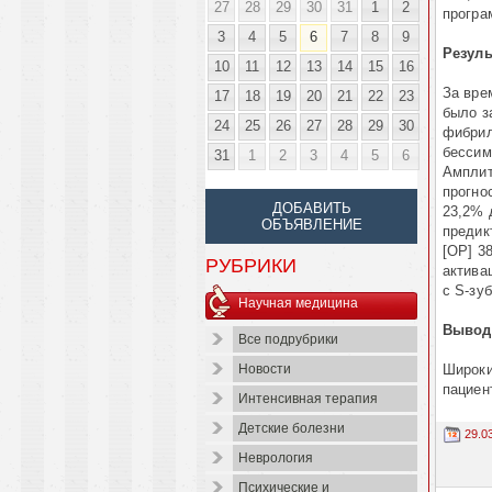
27
28
29
30
31
1
2
програ
3
4
5
6
7
8
9
Резуль
10
11
12
13
14
15
16
За вре
17
18
19
20
21
22
23
было з
24
25
26
27
28
29
30
фибрил
бессим
31
1
2
3
4
5
6
Амплит
прогно
ДОБАВИТЬ
23,2% 
ОБЪЯВЛЕНИЕ
предик
[ОР] 3
РУБРИКИ
актива
с S-зу
Научная медицина
Вывод
Все подрубрики
Широки
Новости
пациент
Интенсивная терапия
Детские болезни
29.0
Неврология
Психические и