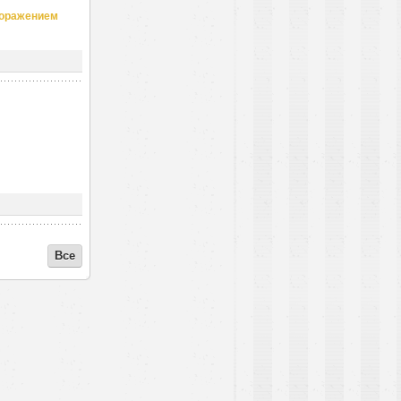
поражением
Все