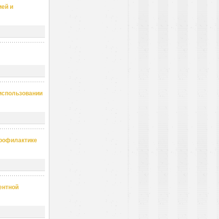
ией и
использовании
профилактике
ентной