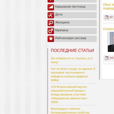
Опыт в
Карьерная лестница
подвзд
Дети
07.
Женщина
Солкос
Мужчина
Рейтинговая система
ПОСЛЕДНИЕ СТАТЬИ
14.
Как избавиться от тошноты за 5
минут
Нет ни боли в груди, ни одышки: 8
признаков «молчаливого»
инфаркта назвала кардиолог
ФМБА
XVII Всероссийский научно-
образовательный форум с
международным участием
«Медицинская диагностика –
2025»
Виноградные семечки:
Антиканцерогенные свойства