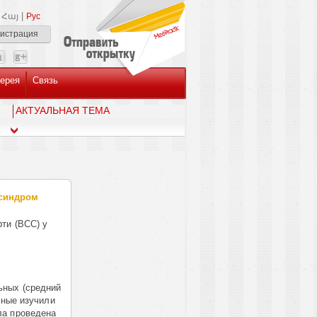
|
Հայ
Рус
гистрация
ерея
Связь
AКТУАЛЬНАЯ ТЕМА
 синдром
ти (ВСС) у
ьных (средний
еные изучили
ла проведена