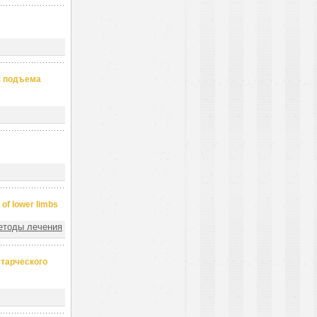
з подъема
 of lower limbs
етоды лечения
старческого