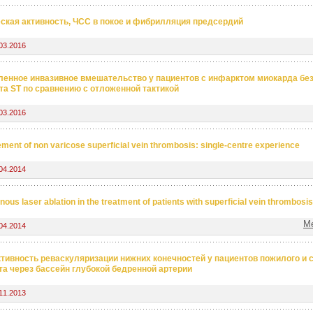
ская активность, ЧСС в покое и фибрилляция предсердий
03.2016
енное инвазивное вмешательство у пациентов с инфарктом миокарда бе
та ST по сравнению с отложенной тактикой
03.2016
ent of non varicose superficial vein thrombosis: single-centre experience
04.2014
ous laser ablation in the treatment of patients with superficial vein thrombosis
М
04.2014
ивность реваскуляризации нижних конечностей у пациентов пожилого и 
та через бассейн глубокой бедренной артерии
11.2013