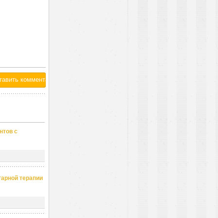
нтов с
тарной терапии