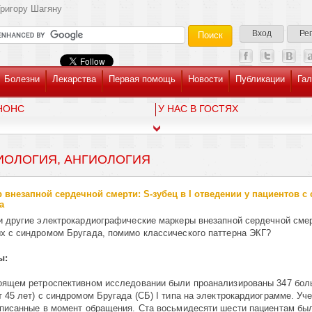
ригору Шагяну
Вход
Ре
Болезни
Лекарства
Первая помощь
Новости
Публикации
Гал
НОНС
У НАС В ГОСТЯХ
ИОЛОГИЯ, АНГИОЛОГИЯ
 внезапной сердечной смерти: S-зубец в I отведении у пациентов с
а
и другие электрокардиографические маркеры внезапной сердечной смер
х с синдромом Бругада, помимо классического паттерна ЭКГ?
ы:
оящем ретроспективном исследовании были проанализированы 347 бол
т 45 лет) с синдромом Бругада (СБ) I типа на электрокардиограмме. Уч
аписанные в момент обращения. Ста восьмидесяти шести пациентам бы