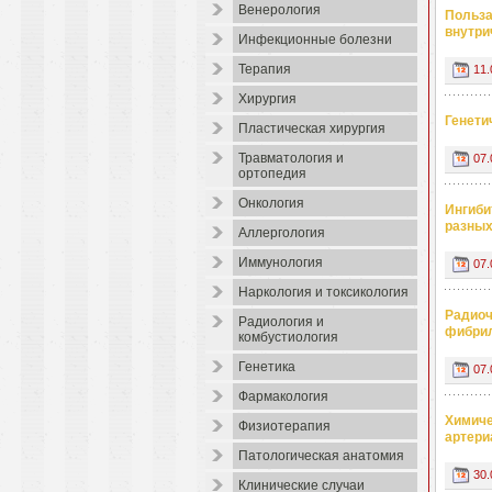
Венерология
Польза
внутри
Инфекционные болезни
Терапия
11.
Хирургия
Генети
Пластическая хирургия
Травматология и
07.
ортопедия
Онкология
Ингиби
разных
Аллергология
Иммунология
07.
Наркология и токсикология
Радиоч
Радиология и
фибри
комбустиология
Генетика
07.
Фармакология
Химиче
Физиотерапия
артери
Патологическая анатомия
30.
Клинические случаи