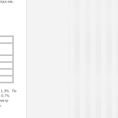
гда как,
а 1,3%. По
о 0,7%
пектр
,