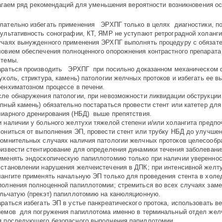
гаем ряд рекомендаций для уменьшения вероятности возникновения о
лательно избегать применения ЭРХПГ только в целях диагностики, п
зультативность сонографии, КТ, ЯМР не уступают ретроградной холанг
учаях вынужденного применения ЭРХПГ выполнять процедуру с обязат
ловием обеспечения полноценного опорожнения контрастного препарата
стемы.
араться производить ЭРХПГ при посильно доказанном механическом 
ухоль, стриктура, камень) патологии желчных протоков и избегать ее в
ренхиматозном процессе в печени.
сле обнаружения патологии, при невозможности ликвидации обструкции 
пный камень) обязательно постараться провести стент или катетер для
лиарного дренирования (НБД) выше препятствия.
и наличии у больного желтухи тяжелой степени и/или холангита предпо
лониться от выполнения ЭП, провести стент или трубку НБД до улучшен
сомнительных случаях наличия патологии желчных протоков целесообр
оизвести стентирование для определения динамики течения заболевани
именять эндоскопическую папиллотомию только при наличии уверен­нос
сстановлении нарушения желчеистечения в ДПК; при интенсивной желту
лангите применять начальную ЭП только для проведения стента в холе­д
полнения полноценной папиллотомии; стремиться во всех случаях заме
ольчатую (прекэт) папиллотомию на канюляционную.
раться избегать ЭП в устье панкреатического протока, использовать в
иемов для погружения папиллотома именно в терминальный отдел желч
я последующего безопасного выполнения папиллотомии.