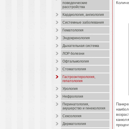
Количе
поведенческие
расстройства
Кардиология, ангиология
Системные заболевания
Гематология
Эндокринология
Дыхательная система
ЛОР болезни
Офтальмология
Стоматология
Гастроэнтерология,
гепатология
Урология
Нефрология
Панкре
Перинатология,
акушерство и гинекология
наибол
возрас
Сексология
каню­л
Дерматология
процен