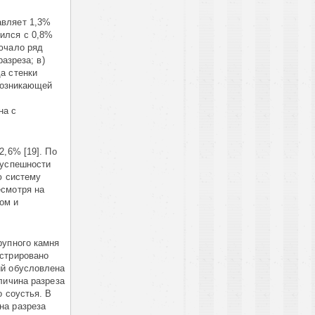
авляет 1,3%
ился с 0,8
%
ючало ряд
азреза; в)
да стенки
 возникающей
на с
2,6% [19]. По
зуспешности
ю систему
есмотря на
ом и
рупного камня
стрировано
ий обусловлена
личина разреза
о соустья. В
на разреза