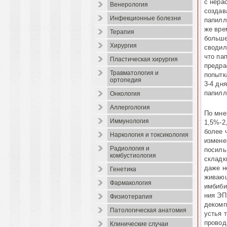
с нера
Венерология
создав
Инфекционные болезни
папилл
же вре
Терапия
больше
Хирургия
сводил
что па
Пластическая хирургия
предра
Травматология и
попытк
ортопедия
3-4 дня
папил
Онкология
Аллергология
По мне
Иммунология
1,5%-2
более 
Наркология и токсикология
измене
Радиология и
посиль
комбустиология
складк
даже н
Генетика
живающ
Фармакология
имбибиц
ния ЭП
Физиотерапия
декомп
Патологическая анатомия
устья 
провод
Клинические случаи