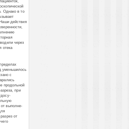
пациенток,
скопи­чес­кой
. Однако в то
вызывает
 Наши действия
уверенности,
полнению
вторная
зводили через
я отека
 пределах
од уменьшилось
­зано с
ара­лись
не продольной
азреза, при
до­су­
тельную
от выпол­н­е­
для
разрез от
 чего