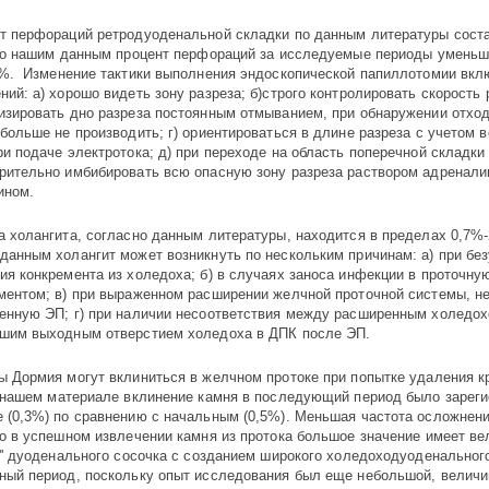
т перфораций ретродуоденальной складки по данным литературы сост
 По нашим данным процент перфораций за исследуемые периоды уменьш
3%. Изменение тактики выполнения эндоскопической папиллотомии вкл
ний: а) хорошо видеть зону разреза; б)строго контролировать скорость р
изи­ро­­вать дно разреза постоян­ным отмыванием, при обнаружении отхо
 больше не производить; г) ориенти­ро­­ваться в длине разреза с учетом
ри пода­че электротока; д) при переходе на область поперечной складки
рительно имбибировать всю опасную зону разреза раствором адренали
ином.
а холангита, согласно данным литературы, находится в пределах 0,7%-
данным холангит может возникнуть по нескольким причинам: а) при бе
ия конкремента из холедоха; б) в случаях заноса инфекции в проточну
ментом; в) при выраженном расширении желчной проточной системы, н
енную ЭП; г) при наличии несоответствия между расширенным холедох
шим выходным отверстием холедоха в ДПК после ЭП.
ы Дормия могут вклиниться в желчном протоке при попытке удаления к
нашем материале вклинение камня в последующий период было зареги
 (0,3%) по сравнению с начальным (0,5%). Меньшая частота осложнен
то в успешном извлечении камня из протока большое значение имеет ве
и'' дуоденального сосочка с созданием широкого холедоходуоденальног
ный период, поскольку опыт исследования был еще небольшой, величи