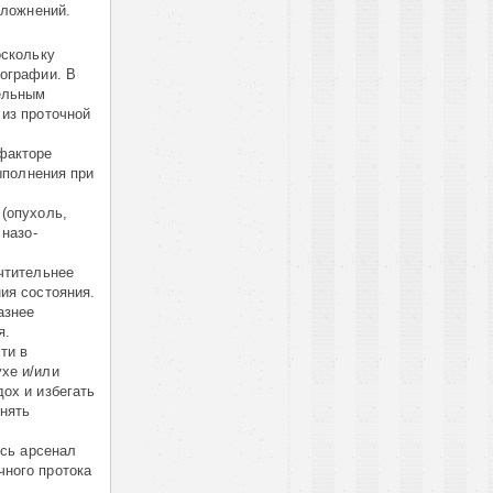
сложнений.
оскольку
иографии. В
ельным
 из проточной
факторе
ыполнения при
(опухоль,
 назо-
чтительнее
ия состояния.
азнее
я.
ти в
хе и/или
ох и избегать
нять
есь арсенал
ного протока