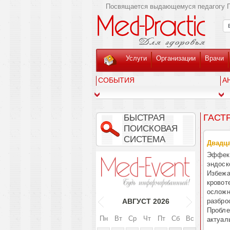
Посвящается выдающемуся педагогу Г
Услуги
Организации
Врачи
СОБЫТИЯ
А
ГАСТ
БЫСТРАЯ
ПОИСКОВАЯ
СИСТЕМА
Двадца
Эффект
эндоск
Избежа
кровот
осложне
разбро
АВГУСТ
2026
Проблем
Пн
Вт
Ср
Чт
Пт
Сб
Вс
актуал