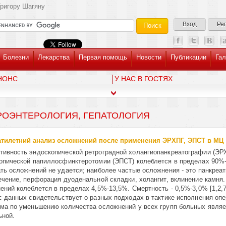
ригору Шагяну
Вход
Ре
Болезни
Лекарства
Первая помощь
Новости
Публикации
Гал
НОНС
У НАС В ГОСТЯХ
РОЭНТЕРОЛОГИЯ, ГЕПАТОЛОГИЯ
тилетний анализ осложнений после применения ЭРХПГ, ЭПСТ в МЦ
ивность эндоскопической ретроградной холангиопанкреатографии (ЭР
опической папиллосфинктеротомии (ЭПСТ) колеблется в пределах 90%-9
ть осложнений не удается; наиболее частые ослож­не­ния - это панкреат
ечение, перфорация дуоденальной склад­ки, холан­гит, вклинение камня
ний колеблется в пределах 4,5%-13,5%. Смерт­но­сть - 0,5%-3,0% [1,2,7
с данных свидетельствует о разных подходах в тактике исполнения опе
а по уме­нь­­ше­ни
ю количества ослож­нений у всех групп больных явля
ьной.