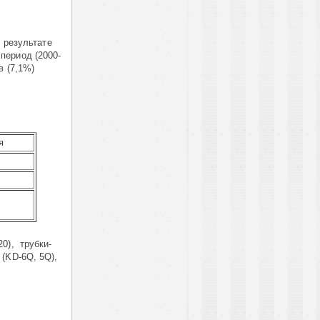
 результате
 период (2000-
в (7,1%)
я
20), трубки-
 (KD-6Q, 5Q),