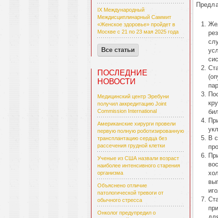
Предла
IX Международный
Междисциплинарный Саммит
Же
«Женское здоровье» пройдет в
Москве с 21 по 23 мая 2025 года
ре
сл
Все статьи
ус
си
Ст
ПОСЛЕДНИЕ
(оп
НОВОСТИ
па
По
Медицинский центр Эребуни
кру
получил аккредитацию Joint
би
Commission International
Пр
Американские хирурги провели
ук
первую полную роботизированную
В 
трансплантацию сердца без
рассечения грудной клетки
пр
Пр
Ученые из США назвали возраст
во
наиболее интенсивного старения
хо
организма
вы
Объяснено отличие
иг
патологической тревоги от
Ста
обычного стресса
пр
Онколог предупредил о
дл