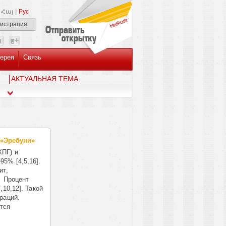
|
Հայ
Рус
гистрация
ерея
Связь
AКТУАЛЬНАЯ ТЕМА
 «Эребуни»
ХПГ) и
5% [4,5,16].
ит,
. Процент
,10,12]. Такой
раций.
ется