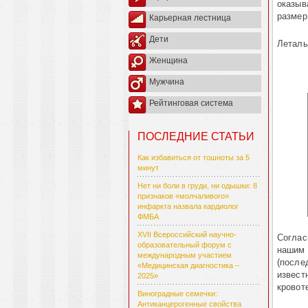
оказыв
размер
Карьерная лестница
Дети
Леталь
Женщина
Мужчина
Рейтинговая система
ПОСЛЕДНИЕ СТАТЬИ
Как избавиться от тошноты за 5
минут
Нет ни боли в груди, ни одышки: 8
признаков «молчаливого»
инфаркта назвала кардиолог
ФМБА
XVII Всероссийский научно-
Соглас
образовательный форум с
нашим 
международным участием
(после
«Медицинская диагностика –
извест
2025»
кровот
Виноградные семечки:
Антиканцерогенные свойства