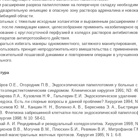
и расширении разреза папиллотомии на поперечную складку необходим
едварительную инъекцию в опасную зону раствора адреналина и новока
бибицией области.
больных с тяжелым исходным холангитом и выраженным расширением п
, после ликвидации камня, целесообразнее применить назобилиарное о
ование с круглосуточной перфузией в холедох растворов антиби­оти­ков
епаратов антипротозойного действия.
араться избегать манеры одномоментного, затяжного манипулирования,
пользовать принцип непродолжительного вмешательства с применение
ложительной пошаговой динамики и повторением операции в улучшенно
ьного.
тура
бров О.Е., Огородник П.В., Эндоскопическая папиллотомия у больных с
стхолецистектомическим синдромом. Клиническая хирургия 1991; N3: 46
барева Л.А., Кузовлев Н.Ф., Гальперин Е.И. Эндоскопическое удаление 
едоха. Есть ли спорные вопросы в данной проблеме? Хирургия 1994; N1
симов Ю. М., Каншин Н. Н., Воленко А. В., Береснева Э. А., Быстрицки
 В. Флегмона забрюшинной клетчатки после эндоскопической папиллос
ургия 1998; N 10: 58-61.
ай А. И. Рецидивный и резидуальный холедохолитиа. Хирургия 1998; N 
ионов В.В., Могучев В.М., Плюскин Б.И., Ревякин В.И., Митрофанов Г.
мней магистральных желчных протоков. Хирургия 1985;
N
1: 6-8.