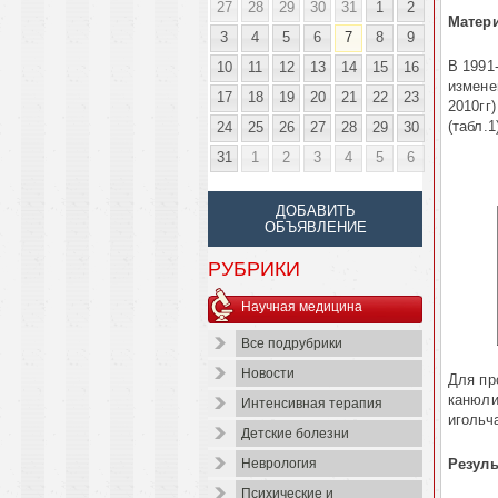
27
28
29
30
31
1
2
Матер
3
4
5
6
7
8
9
В 1991-
10
11
12
13
14
15
16
изме­н
17
18
19
20
21
22
23
2010гг)
(табл.1
24
25
26
27
28
29
30
31
1
2
3
4
5
6
ДОБАВИТЬ
ОБЪЯВЛЕНИЕ
РУБРИКИ
Научная медицина
Все подрубрики
Новости
Для пр
канюли
Интенсивная терапия
игольч
Детские болезни
Резуль
Неврология
Психические и