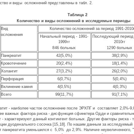
ство и виды осложнений представлены в табл. 2.
Таблица 2
Количество и виды осложнений в исследуемые периоды
Вид
Количество осложнений за период 1991-2010
осложнения
Начальный период - 1991-
Последующий период 
1999гг
2010гг
846 больных
1290 больных
Панкреатит
42(5,0%)
38(2,9%)
Кровотечение
20(2,4%)
18(1,4%)
Холангит
27(3,2%)
26(2,0%)
Перфорация
6(0,7%)
5(0,4%)
Вклинение камня
4(0,5%)
4(0,3%)
Всего
99(11,7%)
91(7,1%)
атит - наиболее частое осложнение после ЭРХПГ и составляет 2,0%-9
ее важных фактора риска - дисфункция сфинктера Одди и сравнитель
т - характеризуют данный контингент больных. Другие факторы риска - 
яции дуоденального сосочка [15,18]. По нашим данным за исследуемый
т панкреатита уменьшился с 5,0% до 2,9%. Наличие неувеличенного, ''м