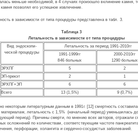
алась меньше необходимой, в 4 случаях произошло вклинение камня, то
 камня позволял его успешное извлечение.
ность в зависимости от типа процедуры представлена в табл. 3.
Таб­лица 3
Летальность в зависимости от типа процедуры
Вид эндоскопи-
Летальность
за период 1991-2010гг
ческой процедуры
1991-1999гг
2000-2010гг
846 больных
1290 больных
ЭРХПГ
5
2
ЭП-прекэт
2
1
ЭРХПГ+ЭП
6
6
Всего
13 (1,5%)
9 (0,7%)
но некоторым литературным данным в 1991г. [12] смертность составил
материалам, летальность с 1,5% (начальный период) уменьшилась д
дующий период). Причины смерти, по мнению всех авторов, отражали с
ных осложнений по количествам, соответствующим частоте панкреатита
ечения, перфорации, холангита и сердечно-сосудистых заболеваний.