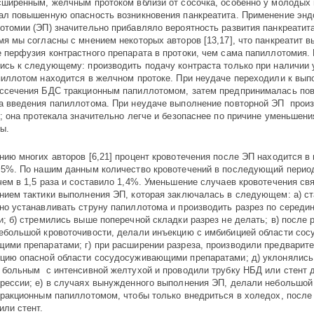
сширенным, желчным протоком вб­лизи от сосочка, особенно у молодых 
ал повышенную опасность возникнове­ния панк­реатита. Примене­ние эндо
ото­мии (ЭП) значительно прибавляло вероятность развития панкреа­тита
мя мы согласны с мнением некоторых авторов [13,17], что панкреатит 
 перфузия контрастного препарата в протоки, чем сама папиллотомия.
ись к следующему: производить подачу контраста только при наличии 
пиллотом находится в желчном протоке. При неудаче переходили к вы
ссечения БДС тракционным папиллотомом, затем предпринималась по
а введения папиллотома. При неудаче выполнение повторной ЭП
прои
; она
протекал
а
значительно легче и безопаснее по причине уменьшени
лы.
нию многих авторов [6,21] процент кровотечения после ЭП находится в
,5%. По нашим данным количество кровотечений в последующий пери
чем в 1,5 раза и составило 1,4%. Уменьшение случаев кровотечения свя
нием тактики выполнения ЭП, которая заключалась в следующем: а) ст
но устанавливать струну папиллотома и производить разрез по середи
и; б) стремились выше поперечной складки разрез не делать; в) после р
ебольшой кровото­чиво­сти, делали инъекцию с имбибицией области сосу
ими пре­пара­тами; г) при рас­шире­нии разреза, производили предвари
ию опасной облас­ти сосудосужи­ва­ю­щи­ми препаратами; д) уклонялись 
 больным с интенсивной желтухой и проводили трубку НБД или стент 
рессии; е) в слу­чаях вынужденного выполнения ЭП, делали небольшой 
тракционным папиллотомом, чтобы только внедриться в холедох, после
или стент.