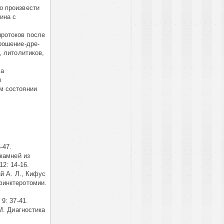
о произвести
ина с
ротоков после
рошение-дре­
, литолитиков,
 а
м
м состоянии
-47.
камней из
2: 14-16.
й А. Л., Кифус
финктеротомии.
9: 37-41.
М. Диагностика