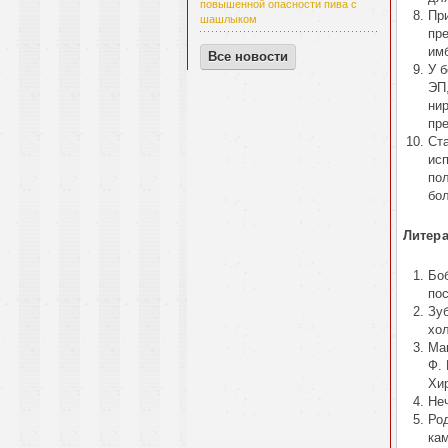
повышенной опасности пива с
Пр
шашлыком
пр
им
Все новости
У 
ЭП
нир
пр
Ст
ис
по
бол
Литера
Бо
по
Зу
хол
Мак
Ф.
Хир
Неч
Род
ка