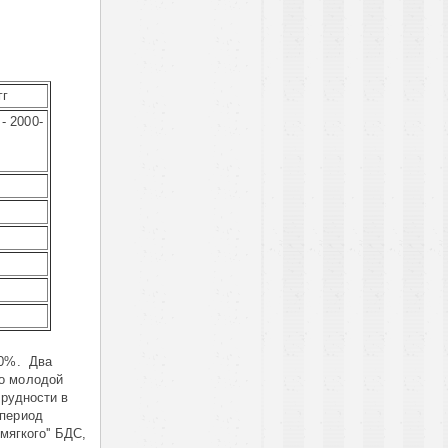
гг
- 2000-
,0%. Два
но молодой
трудности в
 период
ягкого'' БДС,