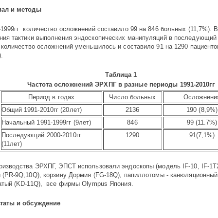
иал и методы
1999гг количество ослож­­не­ний соста­вило 99 на 846 больных (11,7%).
В
е­ния так­тики выпол­не­ния эндоскопических манипуляций в последующий
 количество осло­ж­нений уменьши­лось и составило 91 на 1290 пациен­то
).
Таблица 1
Частота осложнений ЭРХПГ в разные периоды 1991-2010гг
Период в годах
Число боль­ных
Осложнени
Общий 1991-2010гг (20лет)
2136
190 (8,9%)
Начальный 1991-1999гг (9лет)
846
99 (11.7%)
Последующий 2000-2010гг
1290
91(7,1%)
(11лет)
оизводства
ЭРХПГ,
ЭПСТ ис­поль­­­зовали эндос­­копы (модель IF-10, IF-1T
 (PR-9Q;10Q), корзину Дормия (FG-18Q), папиллотомы - канюля­цион­ный
а­тый (KD-11Q), все фирмы Olympus Япония.
таты и обсуждение