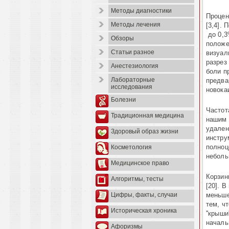
Методы диагностики
Процен
Методы лечения
[3,4].
до 0,
Обзоры
положе­
Статьи разное
визуал
разрез
Анестезиология
боли п
Лабораторные
предва
исследования
новока
Болезни
Частот
Традиционная медицина
нашим 
удален
Здоровый образ жизни
инстру
полноц
Косметология
неболь
Медицинское право
Корзин
Алгоритмы, тесты
[20].
В 
меньше
Цифры, факты, случаи
тем, ч
Историческая хроника
''крыш
началь
Афоризмы