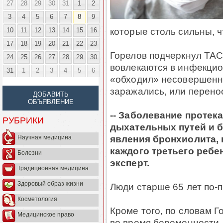
27
28
29
30
31
1
2
3
4
5
6
7
8
9
которые столь сильны, ч
10
11
12
13
14
15
16
17
18
19
20
21
22
23
Горелов подчеркнул ТАС
24
25
26
27
28
29
30
вовлекаются в инфекцио
31
1
2
3
4
5
6
«обходил» несовершенно
заражались, или перенос
ДОБАВИТЬ
ОБЪЯВЛЕНИЕ
-- Заболевание протек
РУБРИКИ
дыхательных путей и 
явления бронхиолита, 
Научная медицина
каждого третьего ребе
Болезни
эксперт.
Традиционная медицина
Здоровый образ жизни
Люди старше 65 лет по-п
Косметология
Кроме того, по словам 
Медицинское право
во время беременности,