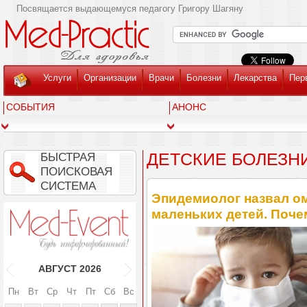
Посвящается выдающемуся педагогу Григору Шагяну
Услуги
Организации
Врачи
Болезни
Лекарства
Пер
СОБЫТИЯ
АНОНС
ДЕТСКИЕ БОЛЕЗН
БЫСТРАЯ
ПОИСКОВАЯ
СИСТЕМА
Эпидемиолог назвал о
маленьких детей. Поче
АВГУСТ
2026
Пн
Вт
Ср
Чт
Пт
Сб
Вс