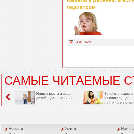
Кашель у ребенка: а есл
педиатром
24.01.2020
САМЫЕ ЧИТАЕМЫЕ С
Нормы роста и веса
Зеленые выделе
детей – данные ВОЗ
из влагалища:
причины и лечен
Новости
Услуги
Научна