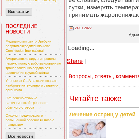
Москве с 21 по 23 мая 2025 года
сутки, измерять температ
Все статьи
принимать жаропонижа
ПОСЛЕДНИЕ
24.01.2022
НОВОСТИ
Админ
Медицинский центр Эребуни
получил аккредитацию Joint
Loading...
Commission International
Американские хирурги провели
Share
|
первую полную роботизированную
трансплантацию сердца без
рассечения грудной клетки
Вопросы, ответы, коммент
Ученые из США назвали возраст
наиболее интенсивного старения
организма
Читайте также
Объяснено отличие
патологической тревоги от
обычного стресса
Лечение остриц у детей
Онколог предупредил о
повышенной опасности пива с
шашлыком
Все новости