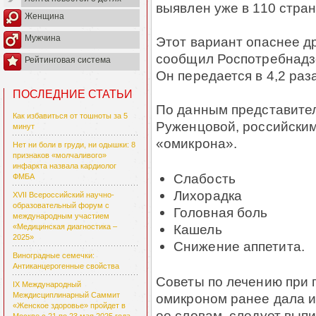
выявлен уже в 110 стран
Женщина
Мужчина
Этот вариант опаснее др
сообщил Роспотребнадзо
Рейтинговая система
Он передается в 4,2 раз
ПОСЛЕДНИЕ СТАТЬИ
По данным представите
Как избавиться от тошноты за 5
Руженцовой, российски
минут
«омикрона».
Нет ни боли в груди, ни одышки: 8
признаков «молчаливого»
инфаркта назвала кардиолог
Слабость
ФМБА
Лихорадка
XVII Всероссийский научно-
образовательный форум с
Головная боль
международным участием
Кашель
«Медицинская диагностика –
2025»
Снижение аппетита.
Виноградные семечки:
Антиканцерогенные свойства
Советы по лечению при 
IX Международный
омикроном ранее дала 
Междисциплинарный Саммит
«Женское здоровье» пройдет в
ее словам, следует выпи