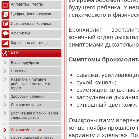
Алгоритмы, тесты
будущего ребенка. У нег
психического и физическ
Цифры, факты, случаи
Историческая хроника
Бронхиолит — воспалите
Афоризмы
конечный отдел дыхател
Карьерная лестница
симптомами дыхательно
Дети
Симптомы бронхиолит
Все подрубрики
Новости
одышка, усиливающая
Развитие и питание
сухой кашель;
ребенка по месяцам и
годам
свистящие, влажные х
затруднение дыхания
Здоровый ребенок
синюшный цвет кожи.
Детское питание
Воспитание и психическое
здоровье детей
Омикрон-штамм впервые
конце ноября прошлого 
Детские болезни
варианту и «дельте». П
Лента новостей о детях