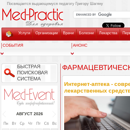
Посвящается выдающемуся педагогу Григору Шагяну
Услуги
Организации
Врачи
Болезни
Лекарства
Пер
СОБЫТИЯ
АНОНС
ФАРМАЦЕВТИЧЕС
БЫСТРАЯ
ПОИСКОВАЯ
СИСТЕМА
Интернет-аптека - сов
лекарственных средст
АВГУСТ
2026
Пн
Вт
Ср
Чт
Пт
Сб
Вс