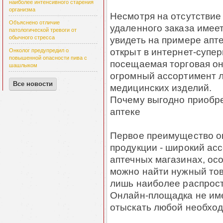
наиболее интенсивного старения
организма
Несмотря на отсутствие
Объяснено отличие
удаленного заказа имее
патологической тревоги от
обычного стресса
увидеть на примере апт
открыт в интернет-супер
Онколог предупредил о
повышенной опасности пива с
посещаемая торговая о
шашлыком
огромный ассортимент л
Все новости
медицинских изделий.
Почему выгодно приобре
аптеке
Первое преимущество о
продукции - широкий ас
аптечных магазинах, ос
можно найти нужный тов
лишь наиболее распрос
Онлайн-площадка не име
отыскать любой необход