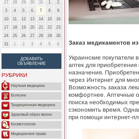
27
28
29
30
31
1
2
3
4
5
6
7
8
9
10
11
12
13
14
15
16
17
18
19
20
21
22
23
24
25
26
27
28
29
30
Заказ медикаментов из
31
1
2
3
4
5
6
Украинские покупатели 
ДОБАВИТЬ
ОБЪЯВЛЕНИЕ
аптек для приобретения
назначения. Приобретен
РУБРИКИ
через Интернет для мно
Научная медицина
Возможность заказа лек
комфортнее. Аптечные о
Болезни
поиска необходимых пре
Традиционная медицина
сэкономить время. Одна
Здоровый образ жизни
при помощи интернет-пл
Косметология
Медицинское право