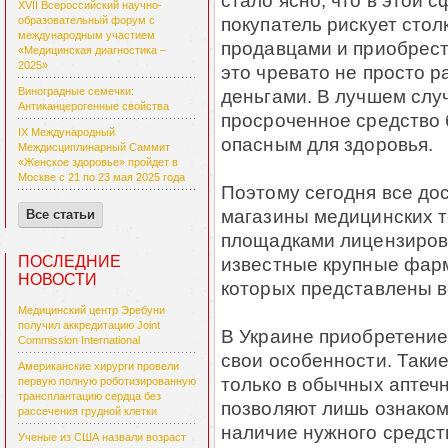
стало ясно, что в этой 
XVII Всероссийский научно-
покупатель рискует сто
образовательный форум с
международным участием
продавцами и приобрес
«Медицинская диагностика –
2025»
это чревато не просто 
Виноградные семечки:
деньгами. В лучшем сл
Антиканцерогенные свойства
просроченное средство 
IX Международный
опасным для здоровья.
Междисциплинарный Саммит
«Женское здоровье» пройдет в
Москве с 21 по 23 мая 2025 года
Поэтому сегодня все до
магазины медицинских 
Все статьи
площадками лицензиров
ПОСЛЕДНИЕ
известные крупные фарм
НОВОСТИ
которых представлены в
Медицинский центр Эребуни
получил аккредитацию Joint
В Украине приобретение
Commission International
свои особенности. Таки
Американские хирурги провели
только в обычных аптеч
первую полную роботизированную
трансплантацию сердца без
позволяют лишь ознаком
рассечения грудной клетки
наличие нужного средств
Ученые из США назвали возраст