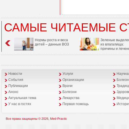
САМЫЕ ЧИТАЕМЫЕ С
Нормы роста и веса
Зеленые выделе
детей – данные ВОЗ
из влагалища:
причины и лечен
Новости
Услуги
Научна
События
Организации
Болезн
Публикации
Врачи
Традиц
Анонс
Болезни
Здоров
Aктуальная тема
Лекарства
Медици
У нас в гостях
Первая помощь
Истори
Все права защищены © 2026, Med-Practic