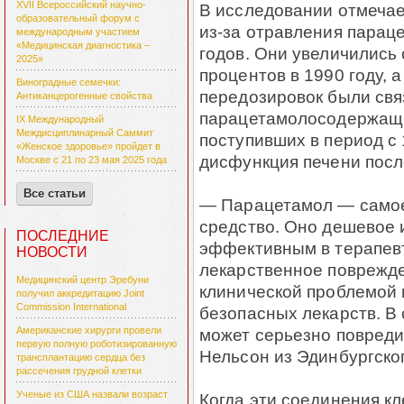
XVII Всероссийский научно-
В исследовании отмечае
образовательный форум с
из-за отравления парац
международным участием
«Медицинская диагностика –
годов. Они увеличились 
2025»
процентов в 1990 году, а
Виноградные семечки:
передозировок были свя
Антиканцерогенные свойства
парацетамолосодержащим
IX Международный
Междисциплинарный Саммит
поступивших в период с 
«Женское здоровье» пройдет в
дисфункция печени посл
Москве с 21 по 23 мая 2025 года
Все статьи
— Парацетамол — самое
средство. Оно дешевое 
ПОСЛЕДНИЕ
эффективным в терапевт
НОВОСТИ
лекарственное поврежде
Медицинский центр Эребуни
клинической проблемой 
получил аккредитацию Joint
Commission International
безопасных лекарств. В
может серьезно повреди
Американские хирурги провели
первую полную роботизированную
Нельсон из Эдинбургско
трансплантацию сердца без
рассечения грудной клетки
Ученые из США назвали возраст
Когда эти соединения к