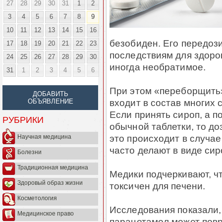
27
28
29
30
31
1
2
3
4
5
6
7
8
9
10
11
12
13
14
15
16
безобиден. Его передоз
17
18
19
20
21
22
23
последствиям для здоро
24
25
26
27
28
29
30
иногда необратимое.
31
1
2
3
4
5
6
При этом «переборщить»
ДОБАВИТЬ
входит в состав многих 
ОБЪЯВЛЕНИЕ
Если принять сироп, а 
РУБРИКИ
обычной таблетки, то до
это происходит в случае
Научная медицина
часто делают в виде сир
Болезни
Традиционная медицина
Медики подчеркивают, ч
Здоровый образ жизни
токсичен для печени.
Косметология
Исследования показали,
Медицинское право
парацетамол может повр