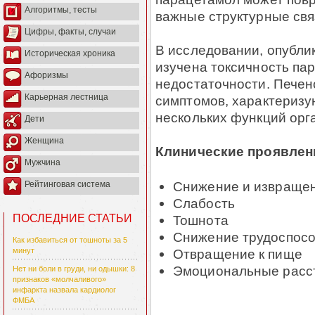
Алгоритмы, тесты
важные структурные свя
Цифры, факты, случаи
В исследовании, опубли
Историческая хроника
изучена токсичность па
Афоризмы
недостаточности. Печен
Карьерная лестница
симптомов, характериз
нескольких функций орг
Дети
Женщина
Клинические проявлен
Мужчина
Снижение и извращен
Рейтинговая система
Слабость
Тошнота
ПОСЛЕДНИЕ СТАТЬИ
Снижение трудоспос
Как избавиться от тошноты за 5
Отвращение к пище
минут
Эмоциональные расс
Нет ни боли в груди, ни одышки: 8
признаков «молчаливого»
инфаркта назвала кардиолог
ФМБА