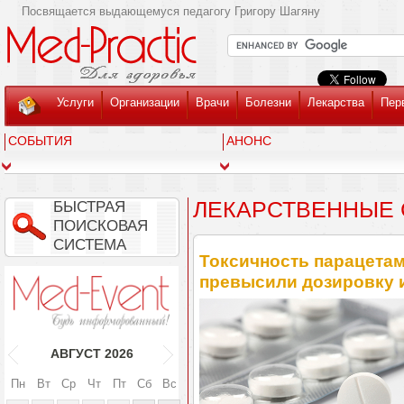
Посвящается выдающемуся педагогу Григору Шагяну
Услуги
Организации
Врачи
Болезни
Лекарства
Пер
СОБЫТИЯ
АНОНС
ЛЕКАРСТВЕННЫЕ 
БЫСТРАЯ
ПОИСКОВАЯ
СИСТЕМА
Токсичность парацетамо
превысили дозировку 
АВГУСТ
2026
Пн
Вт
Ср
Чт
Пт
Сб
Вс