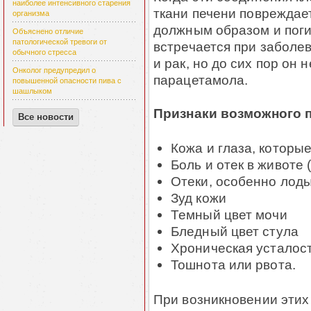
наиболее интенсивного старения
ткани печени повреждает
организма
должным образом и поги
Объяснено отличие
патологической тревоги от
встречается при заболев
обычного стресса
и рак, но до сих пор он 
Онколог предупредил о
парацетамола.
повышенной опасности пива с
шашлыком
Признаки возможного 
Все новости
Кожа и глаза, которы
Боль и отек в животе 
Отеки, особенно лод
Зуд кожи
Темный цвет мочи
Бледный цвет стула
Хроническая усталос
Тошнота или рвота.
При возникновении этих