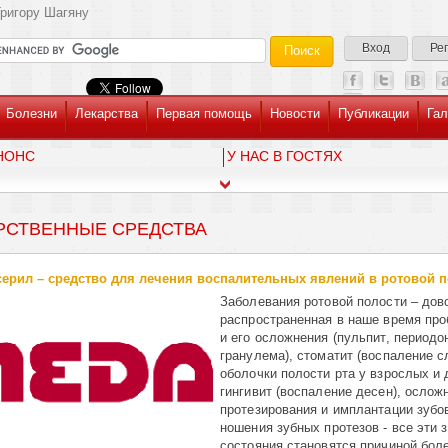
ригору Шагяну
Вход
Ре
Болезни
Лекарства
Первая помощь
Новости
Публикации
Гал
НОНС
У НАС В ГОСТЯХ
РСТВЕННЫЕ СРЕДСТВА
ерил – средство для лечения воспалительных явлений в ротовой 
Заболевания ротовой полости – дов
распространенная в наше время про
и его осложнения (пульпит, периодон
гранулема), стоматит (воспаление с
оболочки полости рта у взрослых и 
гингивит (воспаление десен), ослож
протезирования и имплантации зубо
ношения зубных протезов - все эти 
состояния становятся причиной бол