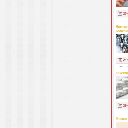
26.
Лекарс
болезн
24.
Токсич
29.
Можно 