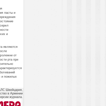
ия
ия пасты и
овреждения
состояние
осерил
хности
ких и
ста являются
после
пролежни от
ости рта при
арительно
арактеризуется
аболеваний
й и пожилых
ЛС Швейцария,
ство в Армении
версии журнала.