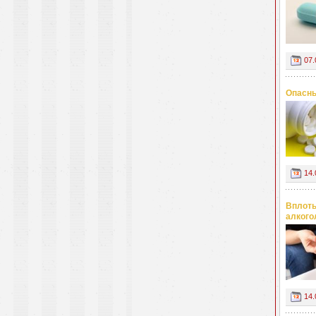
07.
Опасны
14.
Вплоть
алкого
14.