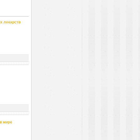
х лекарств
в мире