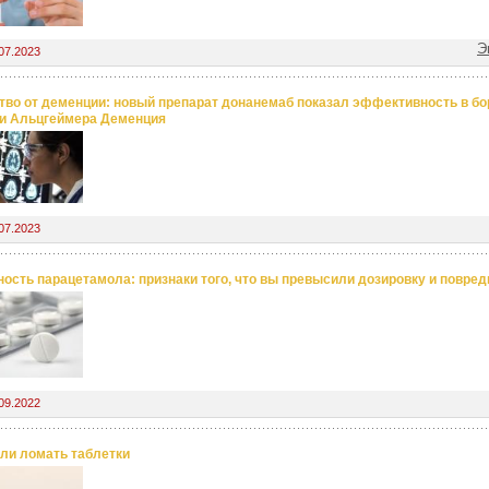
Э
07.2023
тво от деменции: новый препарат донанемаб показал эффективность в бо
и Альцгеймера Деменция
07.2023
ность парацетамола: признаки того, что вы превысили дозировку и повре
09.2022
ли ломать таблетки