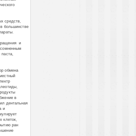
ческого
х средств,
 в большинстве
параты.
бращения и
Несомненным
 паста,
ор обмена
 местный
пектр
клеотиды,
продукты
бжение в
рил дентальная
а и
имулирует
х клеток,
рытию ран
учшение