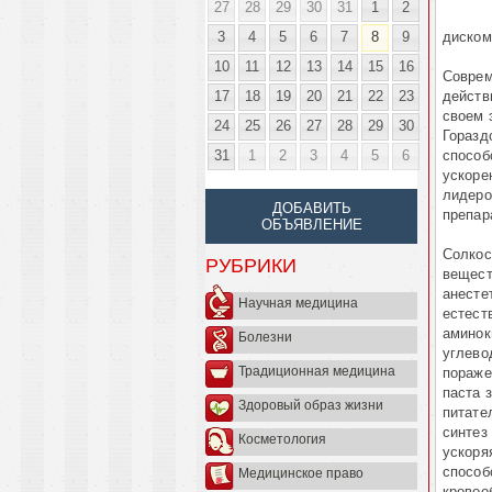
27
28
29
30
31
1
2
3
4
5
6
7
8
9
диском
10
11
12
13
14
15
16
Соврем
17
18
19
20
21
22
23
действ
своем 
24
25
26
27
28
29
30
Горазд
31
1
2
3
4
5
6
способ
ускоре
лидеро
ДОБАВИТЬ
препар
ОБЪЯВЛЕНИЕ
Солкос
РУБРИКИ
вещест
анесте
Научная медицина
естест
аминок
Болезни
углево
Традиционная медицина
пораже
паста 
Здоровый образ жизни
питате
синтез
Косметология
ускоря
способ
Медицинское право
кровоо