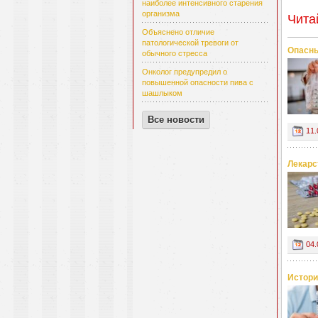
наиболее интенсивного старения
организма
Чита
Объяснено отличие
патологической тревоги от
Опасны
обычного стресса
Онколог предупредил о
повышенной опасности пива с
шашлыком
Все новости
11.
Лекарс
04.
Истори