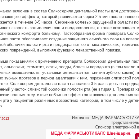
канол включен в состав Солкосерила дентальной пасты для достижен
ливающего эффекта, который развивается через 2-5 мин после нанесен
жается в течение 3-5 часов. Снижение болевых ощущений в области п
ивает скорость заживления ран и выздоровления, а также возвращает 
огического комфорта больному. Пастообразная форма препарата Солк
ьная паста обеспечивает создание защитного лечебного слоя на повер
той оболочки полости рта и предохраняет ее от механических, термичес
ских повреждений, выполняя функцию лекарственной повязки.
ыми показаниями к применению препарата Солкосерил дентальная па
ит, альвеолит, стоматит, афты, заеды, болезни пародонта (в том числе 
ивных вмешательств, установки имплантантов, снятия зубного камня), 
х зубных протезов в период адаптации к ним, поражения слизистой пол
атке. Солкосерил дентальная паста наносится 3-5 раз в день на предв
нный участок слизистой оболочки полости рта (не втирая!). Препарат х
чески полным отсутствие побочных эффектов и показан для лечения з
и рта у пациентов различных возрастных категорий, в том числе у дете
х.
Источник. МЕДА ФАРМАСЬЮТИКА
7.2013
Представитель
Спонсор электронной 
МЕДА ФАРМАСЬЮТИКАЛС Швейцария,