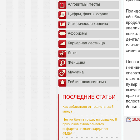
Алгоритмы, тесты
Полидо
Цифры, факты, случаи
обезбо
продол
Историческая хроника
увелич
психол
Афоризмы
дентал
Карьерная лестница
слизис
химиче
Дети
Основн
Женщина
гингив
Мужчина
операт
съемны
Рейтинговая система
пузырч
высуше
практи
ПОСЛЕДНИЕ СТАТЬИ
полост
больны
Как избавиться от тошноты за 5
минут
18.0
Нет ни боли в груди, ни одышки: 8
признаков «молчаливого»
инфаркта назвала кардиолог
ФМБА