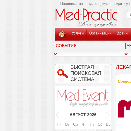
Посвящается выдающемуся педагогу Г
Услуги
Организации
Врачи
СОБЫТИЯ
А
ЛЕКА
БЫСТРАЯ
ПОИСКОВАЯ
СИСТЕМА
Солкос
АВГУСТ
2026
Пн
Вт
Ср
Чт
Пт
Сб
Вс