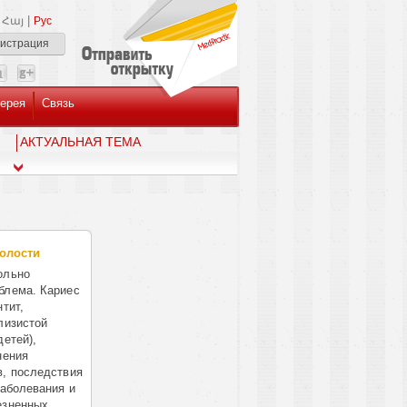
|
Հայ
Рус
гистрация
ерея
Связь
AКТУАЛЬНАЯ ТЕМА
полости
ольно
блема. Кариес
тит,
лизистой
детей),
нения
в, последствия
заболевания и
езненных