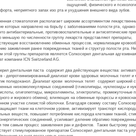
ощущений, физического и психологи
форта, неприятного запах изо рта и ухудшения внешнего вида зубов.
енная стоматология располагает широким ассортиментом лекарственны
ие которых направлено на борьбу с заболеваниями полости рта, однако
это антибактериальные, противовоспалительные и антисептические пре
о меньшую по численности группу лекарств представляют препараты,
ствующие восстановлению обменных процессов, нормализации кровоо
нию заживления ранее поврежденных тканей и структур полости рта. 
м этой группы препаратов является Солкосерил дентальная адгезивная
ат компании ICN Switzerland AG.
ерил дентальная паста содержит два действующих вещества: активат
в - депротеинизированный диализат крови здоровых молочных телят и
тик полидоканол. Диализат крови молочных телят содержит широкий с
венных низкомолекулярных соединений (гликолипиды, нуклеозиды и ну
ислоты, олигопептиды, микроэлементы, электролиты, промежуточные 
дного и жирового обмена), влияющих на обменные процессы и кровосна
нном участке слизистой оболочки. Благодаря своему составу Солкосе
защищает ткани на клеточном уровне, активизирует транспорт кислород
льных веществ, повышает потребление кислорода клетками тканей, ст
 энергетических соединений, усиливает деление обратимо поврежденны
я тем самым процесс заживления ран и дефектов. Также быстрому зак
ствует стимулированное препаратом Солкосерил дентальная паста ул
бращения за счет роста новых сосудов.