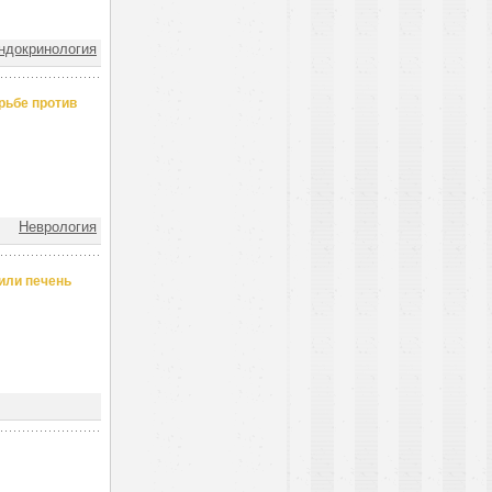
ндокринология
рьбе против
Неврология
дили печень