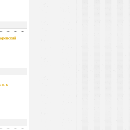
маровский
ать с