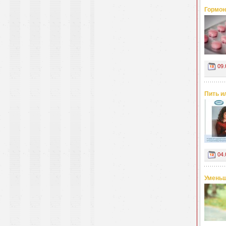
Гормон
09.
Пить и
04.
Уменьш