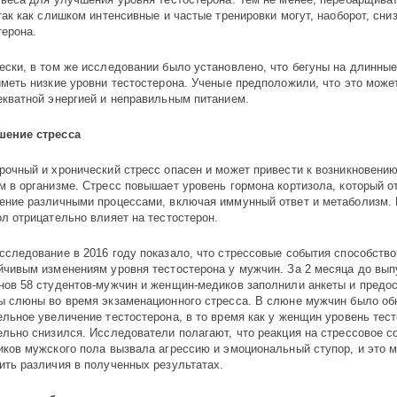
 так как слишком интенсивные и частые тренировки могут, наоборот, сни
терона.
ески, в том же исследовании было установлено, что бегуны на длинны
иметь низкие уровни тестостерона. Ученые предположили, что это може
екватной энергией и неправильным питанием.
шение стресса
рочный и хронический стресс опасен и может привести к возникновени
м в организме. Стресс повышает уровень гормона кортизола, который о
ение различными процессами, включая иммунный ответ и метаболизм
ол отрицательно влияет на тестостерон.
сследование в 2016 году показало, что стрессовые события способств
йчивым изменениям уровня тестостерона у мужчин. За 2 месяца до вы
нов 58 студентов-мужчин и женщин-медиков заполнили анкеты и предо
ы слюны во время экзаменационного стресса. В слюне мужчин было о
ельное увеличение тестостерона, в то время как у женщин уровень тес
ельно снизился. Исследователи полагают, что реакция на стрессовое с
иков мужского пола вызвала агрессию и эмоциональный ступор, и это 
ить различия в полученных результатах.