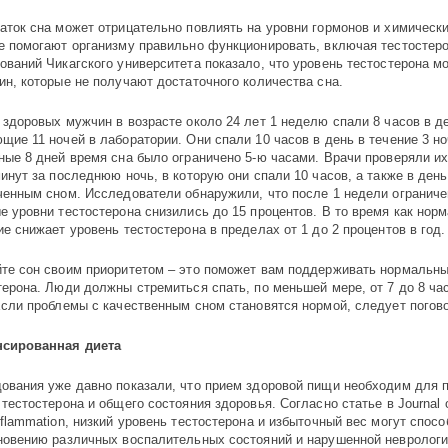
аток сна может отрицательно повлиять на уровни гормонов и химическ
е помогают организму правильно функционировать, включая тестостеро
ований Чикагского университета показало, что уровень тестостерона м
ин, которые не получают достаточного количества сна.
 здоровых мужчин в возрасте около 24 лет 1 неделю спали 8 часов в д
щие 11 ночей в лаборатории. Они спали 10 часов в день в течение 3 но
ные 8 дней время сна было ограничено 5-ю часами. Врачи проверяли и
минут за последнюю ночь, в которую они спали 10 часов, а также в день
ченным сном. Исследователи обнаружили, что после 1 недели ограниче
е уровни тестостерона снизились до 15 процентов. В то время как нор
ие снижает уровень тестостерона в пределах от 1 до 2 процентов в год.
те сон своим приоритетом – это поможет вам поддерживать нормальны
терона. Люди должны стремиться спать, по меньшей мере, от 7 до 8 ч
Если проблемы с качественным сном становятся нормой, следует погово
нсированная диета
ования уже давно показали, что прием здоровой пищи необходим для 
 тестостерона и общего состояния здоровья. Согласно статье в Journal 
nflammation, низкий уровень тестостерона и избыточный вес могут спос
новению различных воспалительных состояний и нарушенной невролог