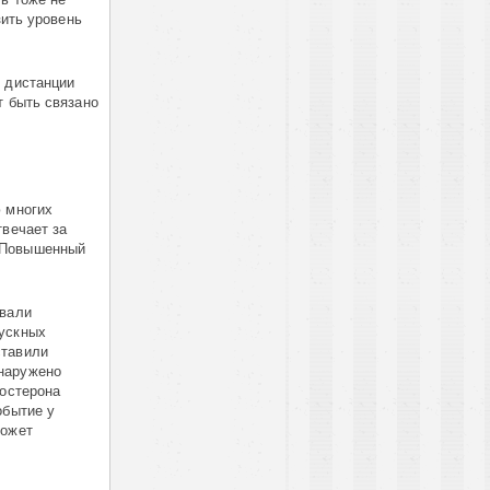
зить уровень
е дистанции
т быть связано
ю многих
твечает за
. Повышенный
овали
пускных
ставили
бнаружено
тостерона
обытие у
может