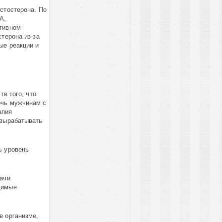
стостерона. По
А,
ктивном
терона из-за
ые реакции и
тв того, что
очь мужчинам с
апия
 вырабатывать
ь уровень
дачи
димые
в организме,