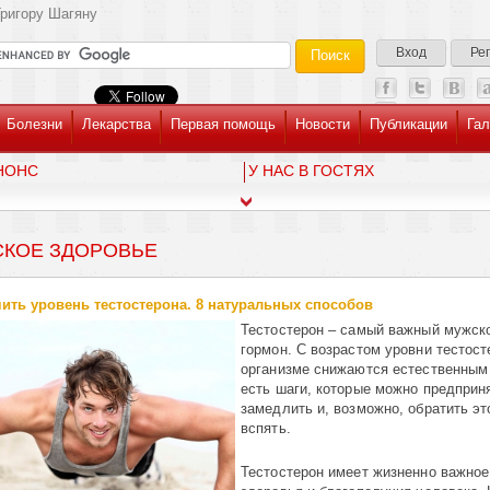
ригору Шагяну
Вход
Ре
Болезни
Лекарства
Первая помощь
Новости
Публикации
Гал
НОНС
У НАС В ГОСТЯХ
КОЕ ЗДОРОВЬЕ
ить уровень тестостерона. 8 натуральных способов
Тестостерон – самый важный мужск
гормон. С возрастом уровни тестост
организме снижаются естественным 
есть шаги, которые можно предприн
замедлить и, возможно, обратить эт
вспять.
Тестостерон имеет жизненно важное