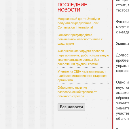
ПОСЛЕДНИЕ
стоит,
НОВОСТИ
тестос
Медицинский центр Эребуни
Фактич
получил аккредитацию Joint
могут 
Commission International
с неад
Онколог предупредил о
повышенной опасности пива с
Умень
шашлыком
Американские хирурги провели
Долгос
первую полную роботизированную
трансплантацию сердца без
пробле
рассечения грудной клетки
управл
кортиз
Ученые из США назвали возраст
наиболее интенсивного старения
организма
Одно и
неусто
Объяснено отличие
патологической тревоги от
экзаме
обычного стресса
образц
значит
Все новости
значит
участн
объясн