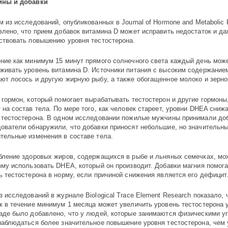
ины и добавки
м из исследований, опубликованных в Journal of Hormone and Metabolic 
влено, что прием добавок витамина D может исправить недостаток и д
ствовать повышению уровня тестостерона.
ние как минимум 15 минут прямого солнечного света каждый день мож
живать уровень витамина D. Источники питания с высоким содержание
ют лосось и другую жирную рыбу, а также обогащенное молоко и зерно
 гормон, который помогает вырабатывать тестостерон и другие гормоны
 на состав тела. По мере того, как человек стареет, уровни DHEA снижа
 тестостерона. В одном исследовании пожилые мужчины принимали до
ователи обнаружили, что добавки приносят небольшие, но значительн
тельные изменения в составе тела.
бление здоровых жиров, содержащихся в рыбе и льняных семечках, мо
зму использовать DHEA, который он производит. Добавки магния помог
ь тестостерона в норму, если причиной снижения является его дефицит
з исследований в журнале Biological Trace Element Research показало, 
к в течение минимум 1 месяца может увеличить уровень тестостерона 
аде было добавлено, что у людей, которые занимаются физическими у
наблюдаться более значительное повышение уровня тестостерона, чем у