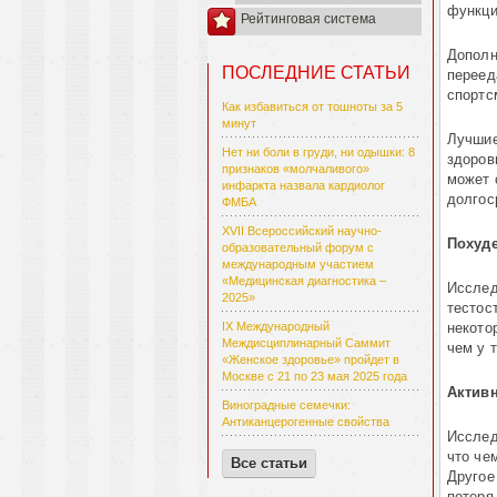
функци
Рейтинговая система
Дополн
ПОСЛЕДНИЕ СТАТЬИ
переед
спортс
Как избавиться от тошноты за 5
минут
Лучшие
Нет ни боли в груди, ни одышки: 8
здоров
признаков «молчаливого»
может 
инфаркта назвала кардиолог
долгос
ФМБА
XVII Всероссийский научно-
Похуд
образовательный форум с
международным участием
«Медицинская диагностика –
Исслед
2025»
тестос
некото
IX Международный
Междисциплинарный Саммит
чем у т
«Женское здоровье» пройдет в
Москве с 21 по 23 мая 2025 года
Актив
Виноградные семечки:
Антиканцерогенные свойства
Исслед
что че
Все статьи
Другое
потеря