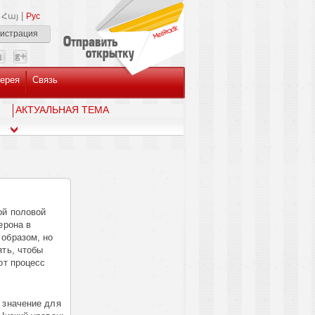
|
Հայ
Рус
гистрация
ерея
Связь
AКТУАЛЬНАЯ ТЕМА
ой половой
ерона в
образом, но
ять, чтобы
от процесс
 значение для