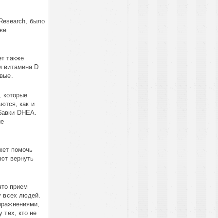
Research, было
аже
ет также
м витамина D
вые.
, которые
ются, как и
бавки DHEA.
ые
жет помочь
ают вернуть
.
что прием
у всех людей.
пражнениями,
 тех, кто не