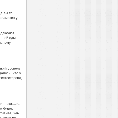
да вы то
 заметен у
едлагают
льной еды
льному
зкий уровень
щалось, что у
тестостерона,
и, показало,
о будет.
тивнее, чем
ь тоже не