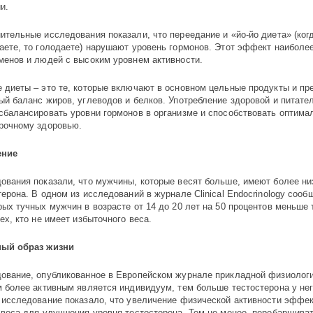
и.
ительные исследования показали, что переедание и «йо-йо диета» (ког
аете, то голодаете) нарушают уровень гормонов. Этот эффект наиболее
менов и людей с высоким уровнем активности.
 диеты – это те, которые включают в основном цельные продукты и пр
ый баланс жиров, углеводов и белков. Употребление здоровой и питате
сбалансировать уровни гормонов в организме и способствовать оптима
рочному здоровью.
ение
ования показали, что мужчины, которые весят больше, имеют более ни
терона. В одном из исследований в журнале Clinical Endocrinology сооб
рых тучных мужчин в возрасте от 14 до 20 лет на 50 процентов меньше 
ех, кто не имеет избыточного веса.
ный образ жизни
ование, опубликованное в Европейском журнале прикладной физиологи
м более активным является индивидуум, тем больше тестостерона у нег
 исследование показало, что увеличение физической активности эффек
 веса для улучшения уровня тестостерона. Тем не менее, перебарщиват