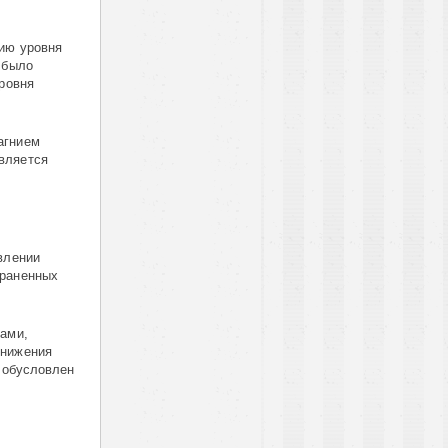
нию уровня
 было
уровня
агнием
вляется
влении
траненных
вами,
снижения
а обусловлен