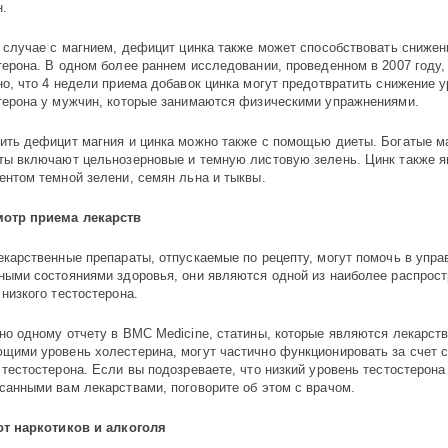
н.
в случае с магнием, дефицит цинка также может способствовать сниже
терона. В одном более раннем исследовании, проведенном в 2007 году,
но, что 4 недели приема добавок цинка могут предотвратить снижение 
терона у мужчин, которые занимаются физическими упражнениями.
ить дефицит магния и цинка можно также с помощью диеты. Богатые м
ты включают цельнозерновые и темную листовую зелень. Цинк также я
ентом темной зелени, семян льна и тыквы.
отр приема лекарств
екарственные препараты, отпускаемые по рецепту, могут помочь в упра
ными состояниями здоровья, они являются одной из наиболее распрос
 низкого тестостерона.
но одному отчету в BMC Medicine, статины, которые являются лекарст
щими уровень холестерина, могут частично функционировать за счет 
 тестостерона. Если вы подозреваете, что низкий уровень тестостерон
санными вам лекарствами, поговорите об этом с врачом.
от наркотиков и алкоголя