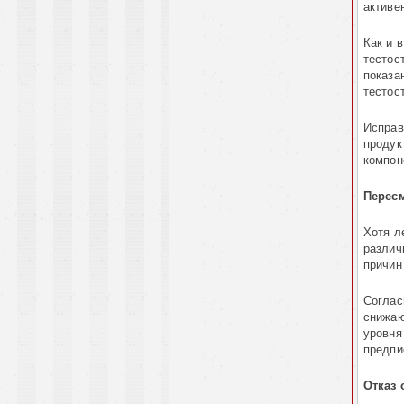
активе
Как и 
тестос
показа
тестос
Исправ
продук
компон
Пересм
Хотя л
различ
причин
Соглас
снижаю
уровня
предпи
Отказ 