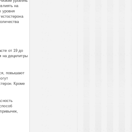
Низкий уровень
 влиять на
е уровня
тестостерона
количества
сте от 19 до
м на децилитры
тся, повышают
могут
стерон. Кроме
асность
способ
 привычек,