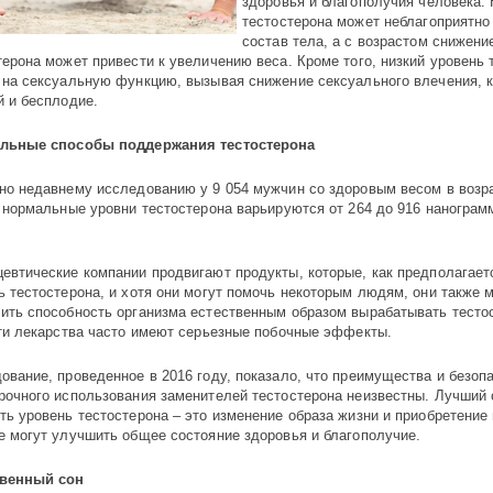
здоровья и благополучия человека. 
тестостерона может неблагоприятно
состав тела, а с возрастом снижени
терона может привести к увеличению веса. Кроме того, низкий уровень 
 на сексуальную функцию, вызывая снижение сексуального влечения, 
й и бесплодие.
альные способы поддержания тестостерона
но недавнему исследованию у 9 054 мужчин со здоровым весом в возра
, нормальные уровни тестостерона варьируются от 264 до 916 нанограм
евтические компании продвигают продукты, которые, как предполагае
ь тестостерона, и хотя они могут помочь некоторым людям, они также 
ить способность организма естественным образом вырабатывать тесто
эти лекарства часто имеют серьезные побочные эффекты.
ование, проведенное в 2016 году, показало, что преимущества и безоп
рочного использования заменителей тестостерона неизвестны. Лучший 
ть уровень тестостерона – это изменение образа жизни и приобретение
е могут улучшить общее состояние здоровья и благополучие.
твенный сон