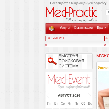
Посвящается выдающемуся педагогу Г
Услуги
Организации
Врачи
СОБЫТИЯ
А
МУЖС
БЫСТРАЯ
ПОИСКОВАЯ
СИСТЕМА
Увелич
АВГУСТ
2026
Пн
Вт
Ср
Чт
Пт
Сб
Вс