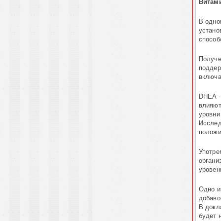
Витам
В одно
устано
способ
Получе
поддер
включа
DHEA -
влияют
уровни
Исслед
положи
Употре
органи
уровен
Одно и
добаво
В докл
будет 