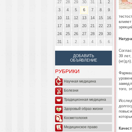
27
28
29
30
31
1
2
3
4
5
6
7
8
9
тестос
10
11
12
13
14
15
16
влияет
17
18
19
20
21
22
23
эрекци
24
25
26
27
28
29
30
Натур
31
1
2
3
4
5
6
Соглас
39 лет
ДОБАВИТЬ
ОБЪЯВЛЕНИЕ
(нг/дл).
РУБРИКИ
Фармац
уровен
Научная медицина
замедл
того, 
Болезни
Традиционная медицина
Исслед
долгос
Здоровый образ жизни
повыси
которы
Косметология
Медицинское право
Качес