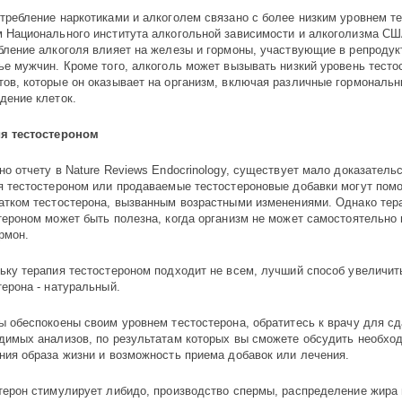
требление наркотиками и алкоголем связано с более низким уровнем те
 Национального института алкогольной зависимости и алкоголизма СШ
бление алкоголя влияет на железы и гормоны, участвующие в репроду
ье мужчин. Кроме того, алкоголь может вызывать низкий уровень тестос
ов, которые он оказывает на организм, включая различные гормональн
дение клеток.
я тестостероном
но отчету в Nature Reviews Endocrinology, существует мало доказательс
я тестостероном или продаваемые тестостероновые добавки могут пом
атком тестостерона, вызванным возрастными изменениями. Однако тер
тероном может быть полезна, когда организм не может самостоятельно
ормон.
ьку терапия тестостероном подходит не всем, лучший способ увеличит
терона - натуральный.
ы обеспокоены своим уровнем тестостерона, обратитесь к врачу для с
димых анализов, по результатам которых вы сможете обсудить необхо
ния образа жизни и возможность приема добавок или лечения.
терон стимулирует либидо, производство спермы, распределение жира 