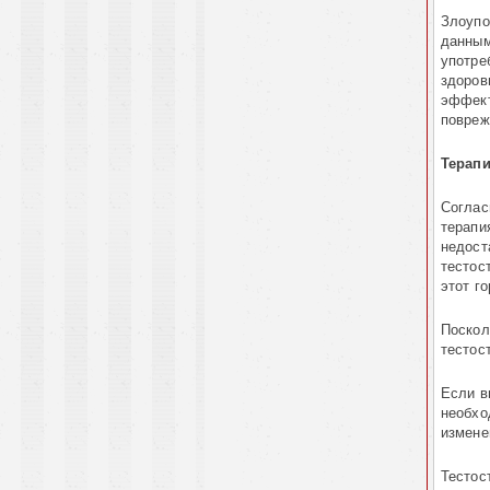
Злоупо
данным
употре
здоров
эффект
повреж
Терапи
Соглас
терапи
недост
тестос
этот г
Поскол
тестос
Если в
необхо
измене
Тестос