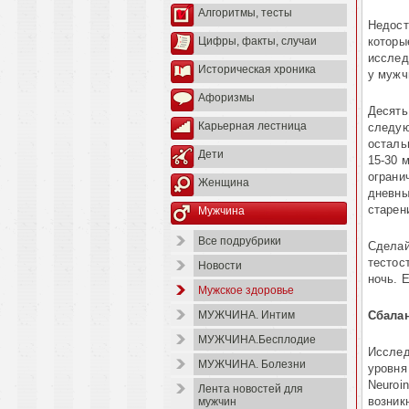
Алгоритмы, тесты
Недост
которы
Цифры, факты, случаи
исслед
Историческая хроника
у мужч
Афоризмы
Десять
Карьерная лестница
следую
осталь
Дети
15-30 
ограни
Женщина
дневны
старен
Мужчина
Все подрубрики
Сделай
тестос
Новости
ночь. 
Мужское здоровье
Сбала
МУЖЧИНА. Интим
МУЖЧИНА.Бесплодие
Исслед
МУЖЧИНА. Болезни
уровня
Neuroi
Лента новостей для
возник
мужчин