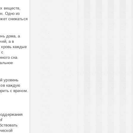
их веществ,
н. Одно из
ожет снижаться
ень дома, а
чей, а в
х кровь каждые
 с
нного сна
мальное
й уровень
асов каждую
рить с врачом.
поддержания
of
обствовать
ической