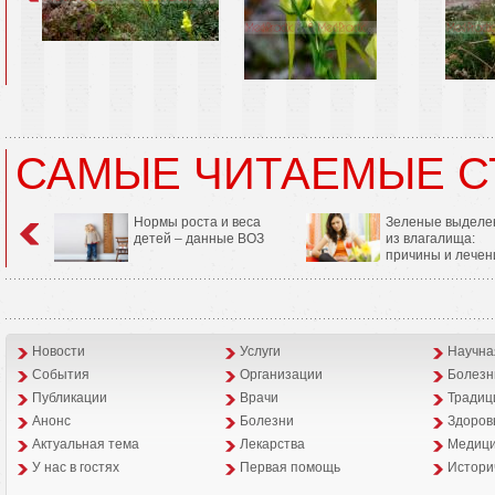
САМЫЕ ЧИТАЕМЫЕ С
Нормы роста и веса
Зеленые выделе
детей – данные ВОЗ
из влагалища:
причины и лечен
Новости
Услуги
Научна
События
Организации
Болезн
Публикации
Врачи
Традиц
Анонс
Болезни
Здоров
Aктуальная тема
Лекарства
Медици
У нас в гостях
Первая помощь
Истори