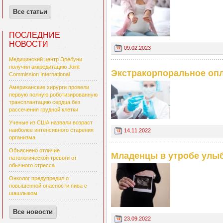
Все статьи
ПОСЛЕДНИЕ
НОВОСТИ
09.02.2023
Медицинский центр Эребуни
получил аккредитацию Joint
Экстракорпоральное опл
Commission International
Американские хирурги провели
первую полную роботизированную
трансплантацию сердца без
рассечения грудной клетки
Ученые из США назвали возраст
наиболее интенсивного старения
14.11.2022
организма
Объяснено отличие
Младенцы в утробе улыб
патологической тревоги от
обычного стресса
Онколог предупредил о
повышенной опасности пива с
шашлыком
Все новости
23.09.2022