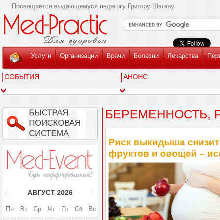
Посвящается выдающемуся педагогу Григору Шагяну
Услуги
Организации
Врачи
Болезни
Лекарства
Пер
СОБЫТИЯ
АНОНС
БЕРЕМЕННОСТЬ, 
БЫСТРАЯ
ПОИСКОВАЯ
СИСТЕМА
Риск выкидыша снизит
фруктов и овощей – и
АВГУСТ
2026
Пн
Вт
Ср
Чт
Пт
Сб
Вс