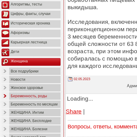
Алгоритмы, тесты
выкидыша.
Цифры, факты, случаи
Исследования, включенн
Историческая хроника
периконцепционном пери
Афоризмы
3 месяцев беременности
Карьерная лестница
общей сложности от 63 
возраста, при этом инф
Дети
собиралась с помощью в
Женщина
для каждого исследован
Все подрубрики
02.05.2023
Новости
Админ
Женское здоровье
Беременность, роды
Loading...
Беременность по месяцам
Share
|
ЖЕНЩИНА. Интим
ЖЕНЩИНА. Бесплодие
Вопросы, ответы, коммент
ЖЕНЩИНА. Болезни