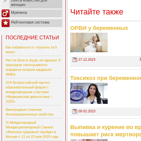
Лента новостей для
женщин
Читайте также
Мужчина
Рейтинговая система
ОРВИ у беременных
ПОСЛЕДНИЕ СТАТЬИ
Как избавиться от тошноты за 5
минут
27.12.2023
Нет ни боли в груди, ни одышки: 8
признаков «молчаливого»
инфаркта назвала кардиолог
ФМБА
Токсикоз при беременно
XVII Всероссийский научно-
образовательный форум с
международным участием
«Медицинская диагностика –
2025»
Виноградные семечки:
09.02.2023
Антиканцерогенные свойства
IX Международный
Выпивка и курение во вр
Междисциплинарный Саммит
«Женское здоровье» пройдет в
повышает риск мертвор
Москве с 21 по 23 мая 2025 года