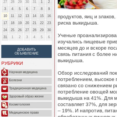
27
28
29
30
31
1
2
3
4
5
6
7
8
9
продуктов, яиц и злаков
10
11
12
13
14
15
16
риска выкидыша.
17
18
19
20
21
22
23
24
25
26
27
28
29
30
Ученые проанализировал
31
1
2
3
4
5
6
изучались пищевые прив
месяцев до и вскоре пос
ДОБАВИТЬ
связь питания с более 
ОБЪЯВЛЕНИЕ
выкидыша.
РУБРИКИ
Обзор исследований пок
Научная медицина
потреблением, высокое 
Болезни
связано со снижением р
Традиционная медицина
потребление овощей мож
Здоровый образ жизни
выкидыша на 41%. Для м
составляет 37%, для зер
Косметология
– 19%. И напротив, пит
Медицинское право
обработанных пищевых п