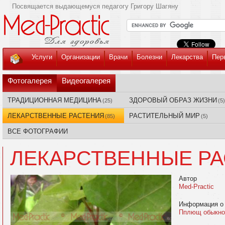
Посвящается выдающемуся педагогу Григору Шагяну
Услуги
Организации
Врачи
Болезни
Лекарства
Пер
Фотогалерея
Видеогалерея
ТРАДИЦИОННАЯ МЕДИЦИНА
ЗДОРОВЫЙ ОБРАЗ ЖИЗНИ
(25)
(5)
ЛЕКАРСТВЕННЫЕ РАСТЕНИЯ
РАСТИТЕЛЬНЫЙ МИР
(85)
(5)
ВСЕ ФОТОГРАФИИ
ЛЕКАРСТВЕННЫЕ Р
Автор
Med-Practic
Информация о
Пплющ обыкнове