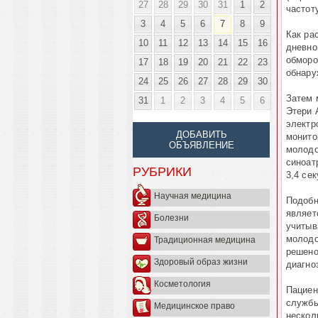
27
28
29
30
31
1
2
частот
3
4
5
6
7
8
9
Как ра
10
11
12
13
14
15
16
дневно
обморо
17
18
19
20
21
22
23
обнару
24
25
26
27
28
29
30
Затем 
31
1
2
3
4
5
6
Этери 
электр
ДОБАВИТЬ
монито
ОБЪЯВЛЕНИЕ
молодо
синоат
РУБРИКИ
3,4 се
Научная медицина
Подобн
являет
Болезни
учитыв
молодо
Традиционная медицина
решено
Здоровый образ жизни
диагно
Косметология
Пациен
службы
Медицинское право
нескол