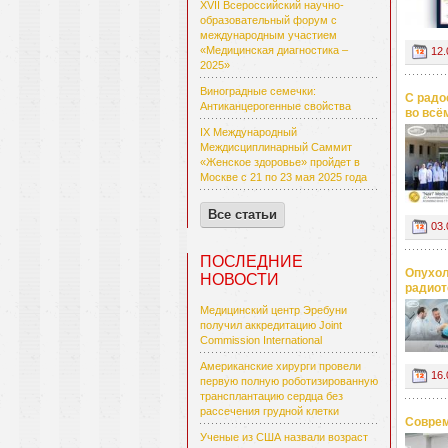
XVII Всероссийский научно-
образовательный форум с
международным участием
«Медицинская диагностика –
12.
2025»
Виноградные семечки:
С радо
Антиканцерогенные свойства
во всё
IX Международный
Междисциплинарный Саммит
«Женское здоровье» пройдет в
Москве с 21 по 23 мая 2025 года
Все статьи
03.
ПОСЛЕДНИЕ
Опухол
НОВОСТИ
радиот
Медицинский центр Эребуни
получил аккредитацию Joint
Commission International
Американские хирурги провели
16.
первую полную роботизированную
трансплантацию сердца без
рассечения грудной клетки
Соврем
Ученые из США назвали возраст