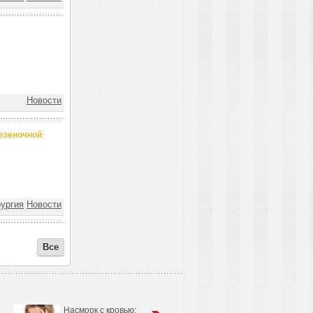
Новости
езеночной
ургия
Новости
Все
Насморк с кровью:
Анатомо-физиологические