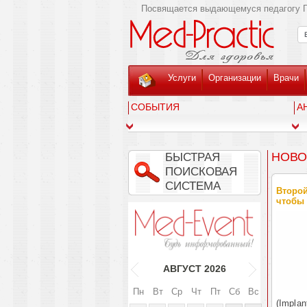
Посвящается выдающемуся педагогу Г
Услуги
Организации
Врачи
СОБЫТИЯ
А
НОВО
БЫСТРАЯ
ПОИСКОВАЯ
СИСТЕМА
Второй
чтобы 
АВГУСТ
2026
Пн
Вт
Ср
Чт
Пт
Сб
Вс
(Impla