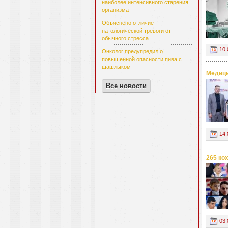
наиболее интенсивного старения
организма
Объяснено отличие
патологической тревоги от
обычного стресса
10.
Онколог предупредил о
повышенной опасности пива с
шашлыком
Медици
Все новости
14.
265 ко
03.