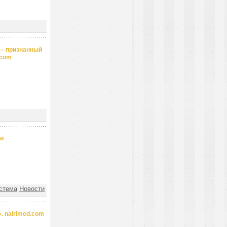
 — признанный
.com
 и
стема
Новости
. nairimed.com