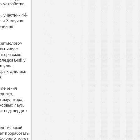
о устройства.
, участник 44-
е и 3 случая
ений не
аритмологом
том числе
олтеровское
бследований у
о узла,
торых длилась
а.
 лечения
Однако,
стимулятора,
усовых пауз,
 и подтвердить
ологической
ет проработать
 будущем могут