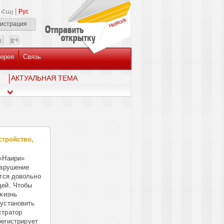
|
Հայ
Рус
гистрация
ерея
Связь
AКТУАЛЬНАЯ ТЕМА
стройство,
«Наири»
нарушение
ется довольно
дей. Чтобы
 жизнь
 установить
стратор
регистрирует