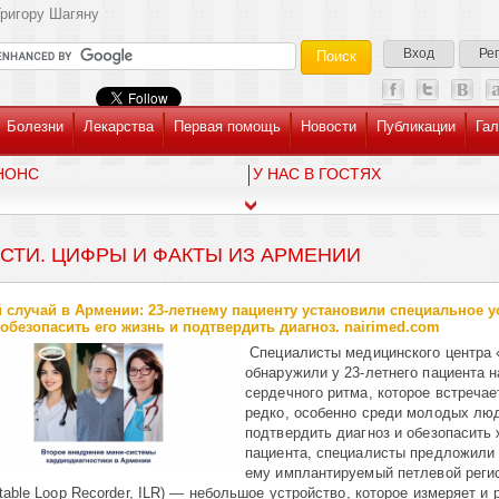
ригору Шагяну
Вход
Ре
Болезни
Лекарства
Первая помощь
Новости
Публикации
Гал
НОНС
У НАС В ГОСТЯХ
СТИ. ЦИФРЫ И ФАКТЫ ИЗ АРМЕНИИ
 случай в Армении: 23-летнему пациенту установили специальное у
обезопасить его жизнь и подтвердить диагноз. nairimed.com
Специалисты медицинского центра 
обнаружили у 23-летнего пациента 
сердечного ритма, которое встреча
редко, особенно среди молодых лю
подтвердить диагноз и обезопасить
пациента, специалисты предложили
ему имплантируемый петлевой реги
ntable Loop Recorder, ILR) — небольшое устройство, которое измеряет и 