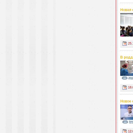
Новая 
25.
В родд
18.
Новое 
12.