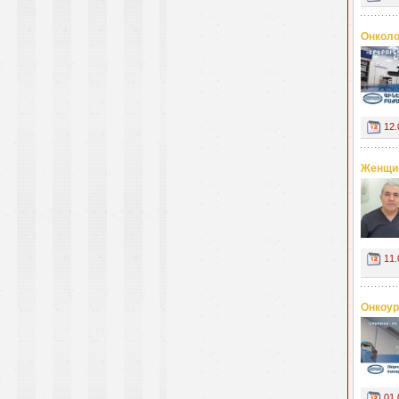
Онколо
12.
Женщин
11.
Онкоур
01.