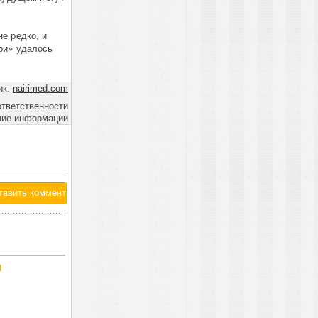
е редко, и
ри» удалось
ик.
nairimed.com
ответственности
ние информации
l