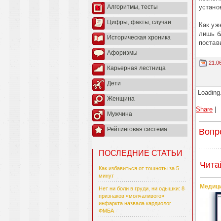
устано
Алгоритмы, тесты
Цифры, факты, случаи
Как уж
лишь б
Историческая хроника
постав
Афоризмы
21.0
Карьерная лестница
Дети
Loading.
Женщина
Share
|
Мужчина
Рейтинговая система
Вопр
ПОСЛЕДНИЕ СТАТЬИ
Чита
Как избавиться от тошноты за 5
минут
Медици
Нет ни боли в груди, ни одышки: 8
признаков «молчаливого»
инфаркта назвала кардиолог
ФМБА