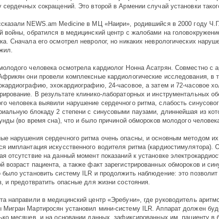
у сердечных сокращений. Это второй в Армении случай установки таког
ссказали NEWS.am Medicine в МЦ «Наири», родившийся в 2000 году Ч.Г.
й войны, обратился в медицинский центр с жалобами на головокружени
ка. Сначала его осмотрел невролог, но никаких неврологических наруш
жил.
молодого человека осмотрела кардиолог Нонна Асатрян. Совместно с 
Африкян они провели комплексные кардиологические исследования, в 
окардиографию, эхокардиографию, 24-часовое, а затем и 72-часовое х
рирование. В результате клинико-лабораторных и инструментальных о
го человека выявили нарушение сердечного ритма, слабость синусовог
риальную блокаду 2 степени с синусовыми паузами, длиннейшая из ко
кунды (во время сна), что и было причиной обмороков молодого человек
ые нарушения сердечного ритма очень опасны, и основным методом их
ся имплантация искусственного водителя ритма (кардиостимулятора). 
ая отсутствие на данный момент показаний к установке электрокардио
й возраст пациента, а также факт зарегистрированных обмороков и син
 было установить систему ILR и продолжить наблюдение: это позволит
з, и предотвратить опасные для жизни состояния.
та направили в медицинский центр «Эребуни», где руководитель аритм
 Мигран Мартиросян установил мини-систему ILR. Аппарат должен буд
ько месяцев, и на основании данных, зафиксированных им, пациенту в