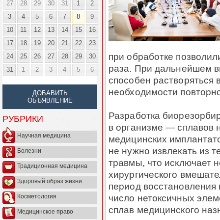
27
28
29
30
31
1
2
3
4
5
6
7
8
9
10
11
12
13
14
15
16
17
18
19
20
21
22
23
при обработке позволили
24
25
26
27
28
29
30
раза. При дальнейшем в
31
1
2
3
4
5
6
способен растворяться в
необходимости повторно
ДОБАВИТЬ
ОБЪЯВЛЕНИЕ
Разработка биорезорби
РУБРИКИ
в организме — сплавов 
Научная медицина
медицинских имплантато
не нужно извлекать из 
Болезни
травмы, что исключает 
Традиционная медицина
хирургического вмешате
Здоровый образ жизни
период восстановления 
число нетоксичных элем
Косметология
сплав медицинского наз
Медицинское право