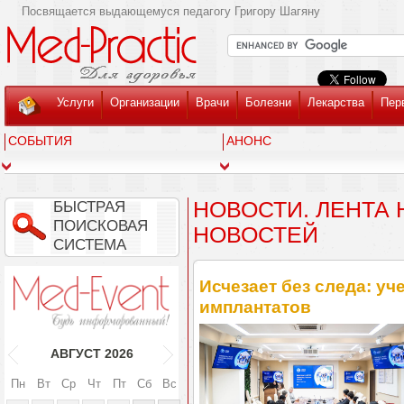
Посвящается выдающемуся педагогу Григору Шагяну
Услуги
Организации
Врачи
Болезни
Лекарства
Пер
СОБЫТИЯ
АНОНС
НОВОСТИ. ЛЕНТА
БЫСТРАЯ
ПОИСКОВАЯ
НОВОСТЕЙ
СИСТЕМА
Исчезает без следа: у
имплантатов
АВГУСТ
2026
Пн
Вт
Ср
Чт
Пт
Сб
Вс