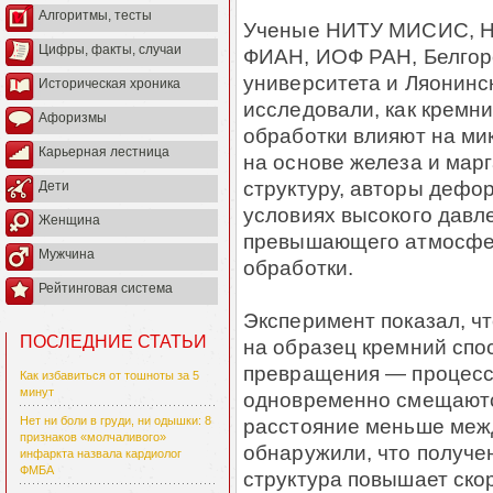
Алгоритмы, тесты
Ученые НИТУ МИСИС, НМ
Цифры, факты, случаи
ФИАН, ИОФ РАН, Белгоро
университета и Ляонинс
Историческая хроника
исследовали, как кремни
Афоризмы
обработки влияют на ми
Карьерная лестница
на основе железа и мар
структуру, авторы дефо
Дети
условиях высокого давле
Женщина
превышающего атмосфер
Мужчина
обработки.
Рейтинговая система
Эксперимент показал, ч
ПОСЛЕДНИЕ СТАТЬИ
на образец кремний спо
превращения — процесса
Как избавиться от тошноты за 5
минут
одновременно смещаются
расстояние меньше меж
Нет ни боли в груди, ни одышки: 8
признаков «молчаливого»
обнаружили, что получе
инфаркта назвала кардиолог
ФМБА
структура повышает скор