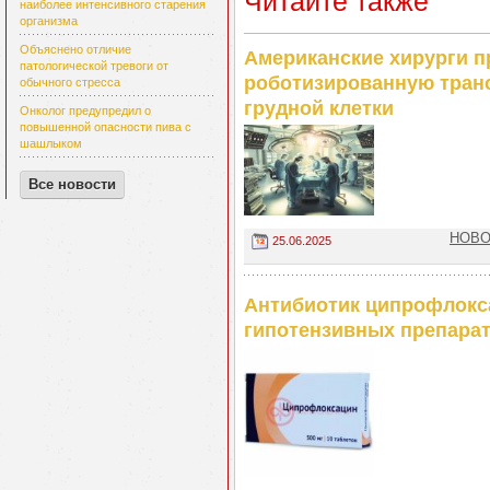
Читайте также
наиболее интенсивного старения
организма
Объяснено отличие
Американские хирурги 
патологической тревоги от
роботизированную транс
обычного стресса
грудной клетки
Онколог предупредил о
повышенной опасности пива с
шашлыком
Все новости
НОВОС
25.06.2025
Антибиотик ципрофлокса
гипотензивных препара