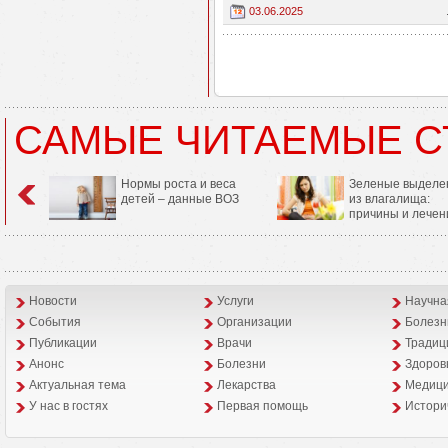
03.06.2025
САМЫЕ ЧИТАЕМЫЕ С
Нормы роста и веса
Зеленые выделе
детей – данные ВОЗ
из влагалища:
причины и лечен
Новости
Услуги
Научна
События
Организации
Болезн
Публикации
Врачи
Традиц
Анонс
Болезни
Здоров
Aктуальная тема
Лекарства
Медици
У нас в гостях
Первая помощь
Истори