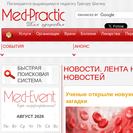
Посвящается выдающемуся педагогу Григору Шагяну
Услуги
Организации
Врачи
Болезни
Лекарства
Пер
СОБЫТИЯ
АНОНС
НОВОСТИ. ЛЕНТА
БЫСТРАЯ
ПОИСКОВАЯ
НОВОСТЕЙ
СИСТЕМА
Ученые открыли новую 
загадки
АВГУСТ
2026
Пн
Вт
Ср
Чт
Пт
Сб
Вс