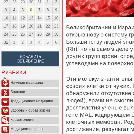
27
28
29
30
31
1
2
3
4
5
6
7
8
9
10
11
12
13
14
15
16
17
18
19
20
21
22
23
Великобритании и Израи
открыв новую систему г
24
25
26
27
28
29
30
Большинству людей зна
31
1
2
3
4
5
6
(Rh), но на самом деле 
других групп крови, оп
ДОБАВИТЬ
ОБЪЯВЛЕНИЕ
углеводами на поверхно
РУБРИКИ
Эти молекулы-антигены
Научная медицина
«свои» клетки от чужих. 
обнаружили отсутствие 
Болезни
людей), врачи не смогли
Традиционная медицина
десятилетия ученые выяс
Здоровый образ жизни
гене MAL, кодирующем б
Косметология
клеточных мембран. Ред
достижение, результат 
Медицинское право