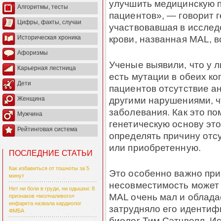
улучшить медицинскую п
Алгоритмы, тесты
пациентов», — говорит 
Цифры, факты, случаи
участвовавшая в исследо
крови, названная MAL, в
Историческая хроника
Афоризмы
Ученые выявили, что у 
Карьерная лестница
есть мутации в обеих ко
Дети
пациентов отсутствие ан
другими нарушениями, ч
Женщина
заболевания. Как это п
Мужчина
генетическую основу это
Рейтинговая система
определять причину отс
или приобретенную.
ПОСЛЕДНИЕ СТАТЬИ
Как избавиться от тошноты за 5
Это особенно важно при
минут
несовместимость может 
Нет ни боли в груди, ни одышки: 8
MAL очень мал и облада
признаков «молчаливого»
инфаркта назвала кардиолог
затрудняло его идентиф
ФМБА
биолог Тим Сэтчвелл. И