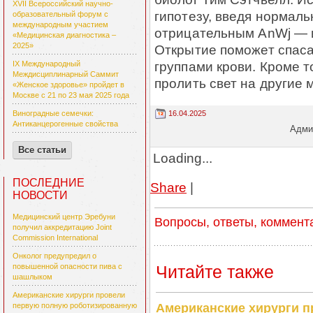
XVII Всероссийский научно-
гипотезу, введя нормаль
образовательный форум с
международным участием
отрицательным AnWj — и
«Медицинская диагностика –
2025»
Открытие поможет спаса
группами крови. Кроме т
IX Международный
Междисциплинарный Саммит
пролить свет на другие 
«Женское здоровье» пройдет в
Москве с 21 по 23 мая 2025 года
16.04.2025
Виноградные семечки:
Антиканцерогенные свойства
Админ
Все статьи
Loading...
ПОСЛЕДНИЕ
Share
|
НОВОСТИ
Медицинский центр Эребуни
Вопросы, ответы, коммент
получил аккредитацию Joint
Commission International
Онколог предупредил о
Читайте также
повышенной опасности пива с
шашлыком
Американские хирурги провели
Американские хирурги 
первую полную роботизированную